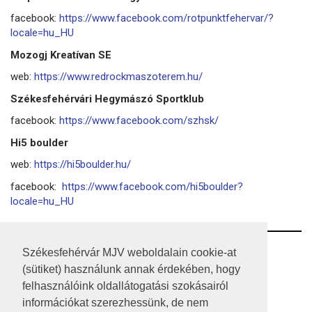
facebook:
https://www.facebook.com/rotpunktfehervar/?
locale=hu_HU
Mozogj Kreatívan SE
web:
https://www.redrockmaszoterem.hu/
Székesfehérvári Hegymászó Sportklub
facebook:
https://www.facebook.com/szhsk/
Hi5 boulder
web:
https://hi5boulder.hu/
facebook:
https://www.facebook.com/hi5boulder?
locale=hu_HU
RSS
Székesfehérvár MJV weboldalain cookie-at
(sütiket) használunk annak érdekében, hogy
A HONLAP 2017.03.31-I ÁLLAPOTA
felhasználóink oldallátogatási szokásairól
információkat szerezhessünk, de nem
JOGI NYILATKOZAT