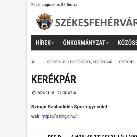
2026. augusztus 07. Ibolya
HÍREK
ÖNKORMÁNYZAT
KÖZÖS
SPORTOLÁSI LEHETŐSÉGEK, SPORTÁGAK
KERÉKPÁR
KERÉKPÁR
2026.01.15. |
7 HÓNAPJA
Szingó Szabadidős Sportegyesület
web:
https://szingo.hu/
A HONLAP 2017.03.31-I ÁLLAP