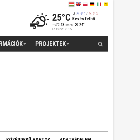
25°C
24.9°C
/
24.9°C
Kevés felhő
2.13
24°
km/h
Frissítve: 21:55
Keresés
ORMÁCIÓK
PROJEKTEK
KÖZÉRDEKŰ ADATOK
ADATVÉDELEM