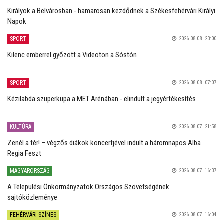
Királyok a Belvárosban - hamarosan kezdődnek a Székesfehérvári Királyi
Napok
SPORT
2026.08.08. 23:00
Kilenc emberrel győzött a Videoton a Sóstón
SPORT
2026.08.08. 07:07
Kézilabda szuperkupa a MET Arénában - elindult a jegyértékesítés
KULTÚRA
2026.08.07. 21:58
Zenél a tér! – végzős diákok koncertjével indult a háromnapos Alba
Regia Feszt
MAGYARORSZÁG
2026.08.07. 16:37
A Települési Önkormányzatok Országos Szövetségének
sajtóközleménye
FEHÉRVÁRI SZÍNES
2026.08.07. 16:04