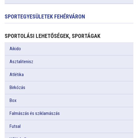
SPORTEGYESÜLETEK FEHÉRVÁRON
SPORTOLÁSI LEHETŐSÉGEK, SPORTÁGAK
Aikido
Asztalitenisz
Atlétika
Birkózás
Box
Falmászás és sziklamászás
Futsal