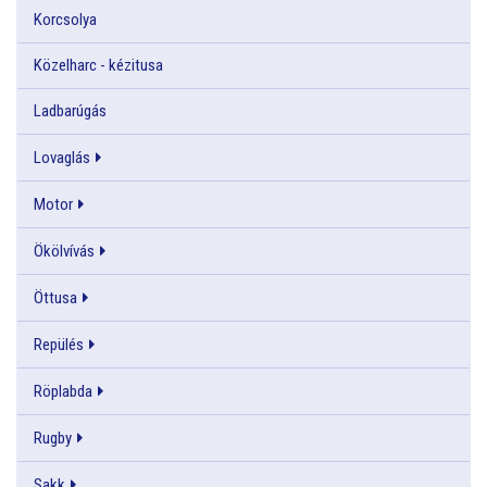
Korcsolya
Közelharc - kézitusa
Ladbarúgás
Lovaglás
Motor
Ökölvívás
Öttusa
Repülés
Röplabda
Rugby
Sakk