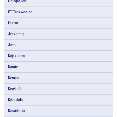
Hőlégballon
ITF Taekwon-do
Íjászat
Jégkorong
Judo
Kajak-kenu
Karate
Kempo
Kerékpár
Kézilabda
Kosárlabda