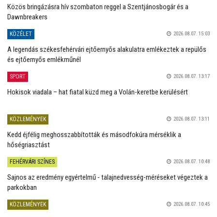
Közös bringázásra hív szombaton reggel a Szentjánosbogár és a
Dawnbreakers
KÖZÉLET
2026.08.07. 15:03
A legendás székesfehérvári ejtőernyős alakulatra emlékeztek a repülős
és ejtőernyős emlékműnél
SPORT
2026.08.07. 13:17
Hokisok viadala – hat fiatal küzd meg a Volán-keretbe kerülésért
KÖZLEMÉNYEK
2026.08.07. 13:11
Kedd éjfélig meghosszabbították és másodfokúra mérséklik a
hőségriasztást
FEHÉRVÁRI SZÍNES
2026.08.07. 10:48
Sajnos az eredmény egyértelmű - talajnedvesség-méréseket végeztek a
parkokban
KÖZLEMÉNYEK
2026.08.07. 10:45