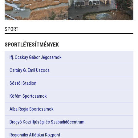
SPORT
SPORTLÉTESÍTMÉNYEK
Ifj. Ocskay Gábor Jégcsarnok
Csitáry G. Emil Uszoda
Sóstói Stadion
Köfém Sportcsarnok
Alba Regia Sportcsarnok
Bregyó Közi Ifjúsági és Szabadidőcentrum
Regionális Atlétikai Központ