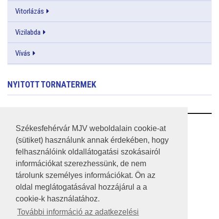
Vitorlázás
Vizilabda
Vívás
NYITOTT TORNATERMEK
RSS
Székesfehérvár MJV weboldalain cookie-at
(sütiket) használunk annak érdekében, hogy
A HONLAP 2017.03.31-I ÁLLAPOTA
felhasználóink oldallátogatási szokásairól
információkat szerezhessünk, de nem
JOGI NYILATKOZAT
tárolunk személyes információkat. Ön az
IMPRESSZUM
oldal meglátogatásával hozzájárul a a
cookie-k használatához.
MÉDIAAJÁNLAT
További információ az adatkezelési