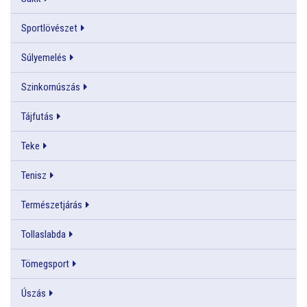
Sportlövészet
Súlyemelés
Szinkornúszás
Tájfutás
Teke
Tenisz
Természetjárás
Tollaslabda
Tömegsport
Úszás