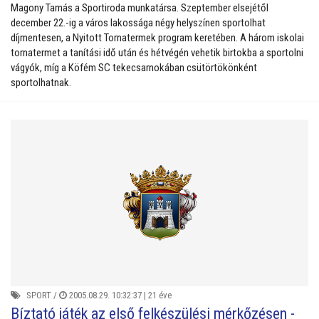
Magony Tamás a Sportiroda munkatársa. Szeptember elsejétől
december 22.-ig a város lakossága négy helyszínen sportolhat
díjmentesen, a Nyitott Tornatermek program keretében. A három iskolai
tornatermet a tanítási idő után és hétvégén vehetik birtokba a sportolni
vágyók, míg a Köfém SC tekecsarnokában csütörtökönként
sportolhatnak.
SPORT
/
2005.08.29. 10:32:37 |
21 éve
Bíztató játék az első felkészülési mérkőzésen -