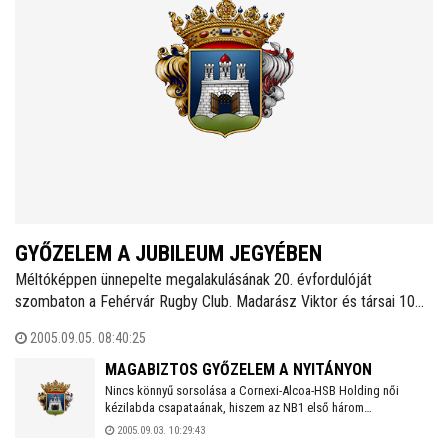
GYŐZELEM A JUBILEUM JEGYÉBEN
Méltóképpen ünnepelte megalakulásának 20. évfordulóját
szombaton a Fehérvár Rugby Club. Madarász Viktor és társai 10
ponttal verték NB I-es rangadón a Bp.Exiles együttesét. A
2005.09.05. 08:40:25
Fehérváriak egész délután különböző programokkal kedveskedtek
a kellemes időben szép számmal kilátogató közönségnek, -így
MAGABIZTOS GYŐZELEM A NYITÁNYON
többek között- volt öregfiúk mérkőzés és a régi emlékek
Nincs könnyű sorsolása a Cornexi-Alcoa-HSB Holding női
kézilabda csapataának, hiszem az NB1 első három
fényképes-videós felidézése is terítékre került. FRC - Bp. Exiles
fordulójában fővárosi együttesek ellen kell helyt állnia. Az FTC
34-24
2005.09.03. 10:29:43
és a megacélosodó Vasas előtt a Kőbánya Spartacus