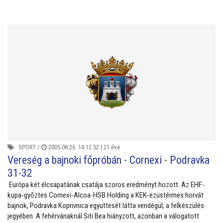
SPORT
/
2005.08.26. 14:12:52 |
21 éve
Vereség a bajnoki főpróbán - Cornexi - Podravka
31-32
Európa két élcsapatának csatája szoros eredményt hozott. Az EHF-
kupa-győztes Cornexi-Alcoa-HSB Holding a KEK-ezüstérmes horvát
bajnok, Podravka Koprivnica együttesét látta vendégül, a felkészülés
jegyében. A fehérváriaknál Siti Bea hiányzott, azonban a válogatott