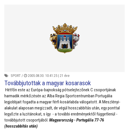
SPORT
/
2005.08.30. 10:41:25 |
21 éve
Továbbjutottak a magyar kosarasok
Hétfőn este az Európa-bajnokság pótselejtezőnek C csoportjának
harmadik mérkőzésén az Alba Regia Sportcentrumban Portugália
legjobbjait fogadta a magyar férfi kosárlabda válogatott. A Meszlényi-
alakulat alaposan megizzadt, de végül hosszabbítás után, egy ponttal
legyőzte a luzitánokat, s így - a további eredményektől függetlenül -
továbbjutott csoportjából.
Magyarország - Portugália 77-76
(hosszabbítás után)