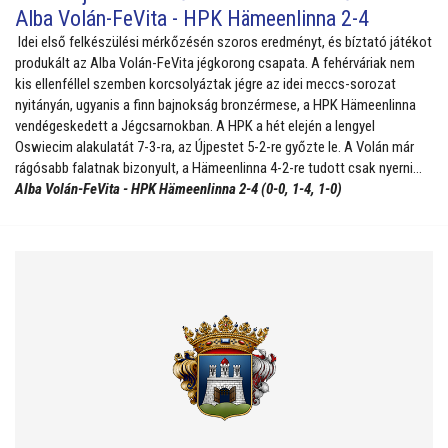
Alba Volán-FeVita - HPK Hämeenlinna 2-4
Idei első felkészülési mérkőzésén szoros eredményt, és bíztató játékot
produkált az Alba Volán-FeVita jégkorong csapata. A fehérváriak nem
kis ellenféllel szemben korcsolyáztak jégre az idei meccs-sorozat
nyitányán, ugyanis a finn bajnokság bronzérmese, a HPK Hämeenlinna
vendégeskedett a Jégcsarnokban. A HPK a hét elején a lengyel
Oswiecim alakulatát 7-3-ra, az Újpestet 5-2-re győzte le. A Volán már
rágósabb falatnak bizonyult, a Hämeenlinna 4-2-re tudott csak nyerni…
Alba Volán-FeVita - HPK Hämeenlinna 2-4 (0-0, 1-4, 1-0)