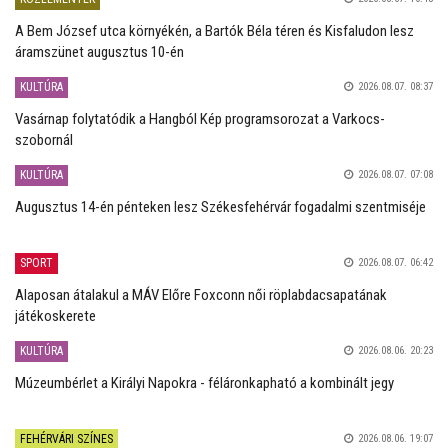
A Bem József utca környékén, a Bartók Béla téren és Kisfaludon lesz
áramszünet augusztus 10-én
KULTÚRA
2026.08.07. 08:37
Vasárnap folytatódik a Hangból Kép programsorozat a Varkocs-
szobornál
KULTÚRA
2026.08.07. 07:08
Augusztus 14-én pénteken lesz Székesfehérvár fogadalmi szentmiséje
SPORT
2026.08.07. 06:42
Alaposan átalakul a MÁV Előre Foxconn női röplabdacsapatának
játékoskerete
KULTÚRA
2026.08.06. 20:23
Múzeumbérlet a Királyi Napokra - féláronkapható a kombinált jegy
FEHÉRVÁRI SZÍNES
2026.08.06. 19:07