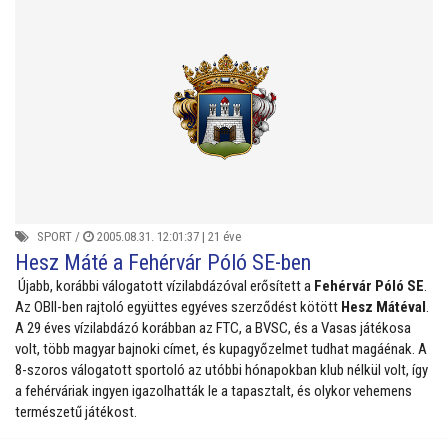
SPORT
/
2005.08.31. 12:01:37 |
21 éve
Hesz Máté a Fehérvár Póló SE-ben
Újabb, korábbi válogatott vízilabdázóval erősített a
Fehérvár Póló SE
.
Az OBII-ben rajtoló együttes egyéves szerződést kötött
Hesz Mátéval
.
A 29 éves vízilabdázó korábban az FTC, a BVSC, és a Vasas játékosa
volt, több magyar bajnoki címet, és kupagyőzelmet tudhat magáénak. A
8-szoros válogatott sportoló az utóbbi hónapokban klub nélkül volt, így
a fehérváriak ingyen igazolhatták le a tapasztalt, és olykor vehemens
természetű játékost.