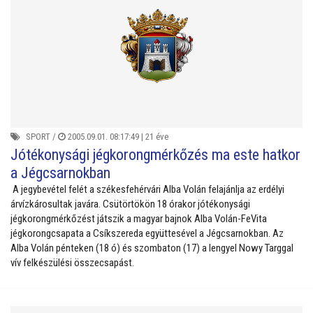
SPORT
/
2005.09.01. 08:17:49 |
21 éve
Jótékonysági jégkorongmérkőzés ma este hatkor
a Jégcsarnokban
A jegybevétel felét a székesfehérvári Alba Volán felajánlja az erdélyi
árvízkárosultak javára. Csütörtökön 18 órakor jótékonysági
jégkorongmérkőzést játszik a magyar bajnok Alba Volán-FeVita
jégkorongcsapata a Csíkszereda együttesével a Jégcsarnokban. Az
Alba Volán pénteken (18 ó) és szombaton (17) a lengyel Nowy Targgal
vív felkészülési összecsapást.