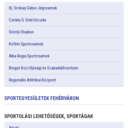
Ifj. Ocskay Gábor Jégcsarnok
Csitáry G. Emil Uszoda
Sóstói Stadion
Köfém Sportcsarnok
Alba Regia Sportcsarnok
Bregyó Közi Ifjúsági és Szabadidőcentrum
Regionális Atlétikai Központ
SPORTEGYESÜLETEK FEHÉRVÁRON
SPORTOLÁSI LEHETŐSÉGEK, SPORTÁGAK
Aikido