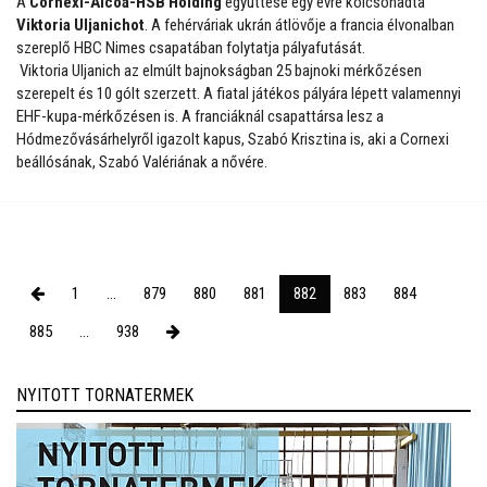
A
Cornexi-Alcoa-HSB Holding
együttese egy évre kölcsönadta
Viktoria Uljanichot
. A fehérváriak ukrán átlövője a francia élvonalban
szereplő HBC Nimes csapatában folytatja pályafutását.
Viktoria Uljanich az elmúlt bajnokságban 25 bajnoki mérkőzésen
szerepelt és 10 gólt szerzett. A fiatal játékos pályára lépett valamennyi
EHF-kupa-mérkőzésen is. A franciáknál csapattársa lesz a
Hódmezővásárhelyről igazolt kapus, Szabó Krisztina is, aki a Cornexi
beállósának, Szabó Valériának a nővére.
1
...
879
880
881
882
883
884
885
...
938
NYITOTT TORNATERMEK