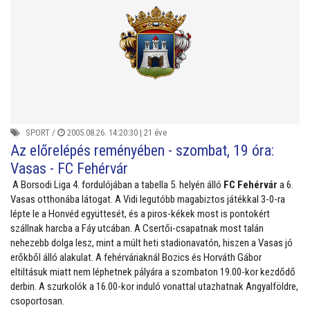
SPORT
/
2005.08.26. 14:20:30 |
21 éve
Az előrelépés reményében - szombat, 19 óra:
Vasas - FC Fehérvár
A Borsodi Liga 4. fordulójában a tabella 5. helyén álló
FC Fehérvár
a 6.
Vasas otthonába látogat. A Vidi legutóbb magabiztos játékkal 3-0-ra
lépte le a Honvéd együttesét, és a piros-kékek most is pontokért
szállnak harcba a Fáy utcában. A Csertői-csapatnak most talán
nehezebb dolga lesz, mint a múlt heti stadionavatón, hiszen a Vasas jó
erőkből álló alakulat. A fehérváriaknál Bozics és Horváth Gábor
eltiltásuk miatt nem léphetnek pályára a szombaton 19.00-kor kezdődő
derbin. A szurkolók a 16.00-kor induló vonattal utazhatnak Angyalföldre,
csoportosan.