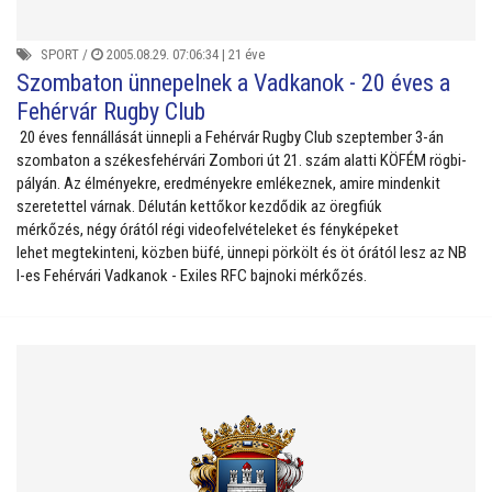
SPORT
/
2005.08.29. 07:06:34 |
21 éve
Szombaton ünnepelnek a Vadkanok - 20 éves a
Fehérvár Rugby Club
20 éves fennállását ünnepli a Fehérvár Rugby Club szeptember 3-án
szombaton a székesfehérvári Zombori út 21. szám alatti KÖFÉM rögbi-
pályán. Az élményekre, eredményekre emlékeznek, amire mindenkit
szeretettel várnak. Délután kettőkor kezdődik az öregfiúk
mérkőzés, négy órától régi videofelvételeket és fényképeket
lehet megtekinteni, közben büfé, ünnepi pörkölt és öt órától lesz az NB
I-es Fehérvári Vadkanok - Exiles RFC bajnoki mérkőzés.