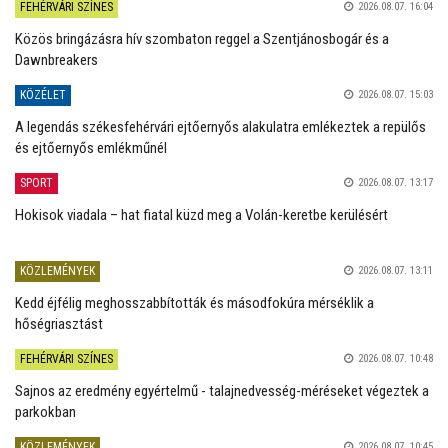
FEHÉRVÁRI SZÍNES
2026.08.07. 16:04
Közös bringázásra hív szombaton reggel a Szentjánosbogár és a
Dawnbreakers
KÖZÉLET
2026.08.07. 15:03
A legendás székesfehérvári ejtőernyős alakulatra emlékeztek a repülős
és ejtőernyős emlékműnél
SPORT
2026.08.07. 13:17
Hokisok viadala – hat fiatal küzd meg a Volán-keretbe kerülésért
KÖZLEMÉNYEK
2026.08.07. 13:11
Kedd éjfélig meghosszabbították és másodfokúra mérséklik a
hőségriasztást
FEHÉRVÁRI SZÍNES
2026.08.07. 10:48
Sajnos az eredmény egyértelmű - talajnedvesség-méréseket végeztek a
parkokban
KÖZLEMÉNYEK
2026.08.07. 10:45