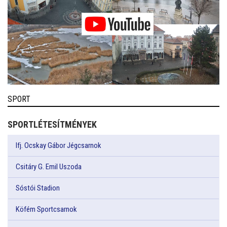
SPORT
SPORTLÉTESÍTMÉNYEK
Ifj. Ocskay Gábor Jégcsarnok
Csitáry G. Emil Uszoda
Sóstói Stadion
Köfém Sportcsarnok