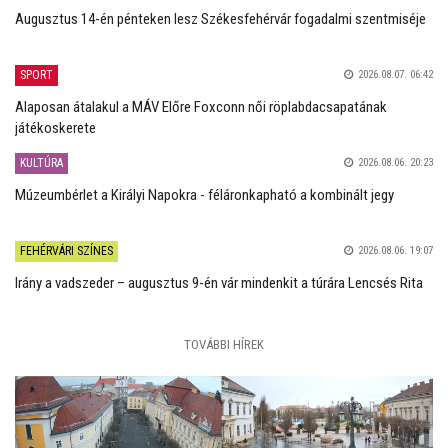
Augusztus 14-én pénteken lesz Székesfehérvár fogadalmi szentmiséje
SPORT
2026.08.07. 06:42
Alaposan átalakul a MÁV Előre Foxconn női röplabdacsapatának
játékoskerete
KULTÚRA
2026.08.06. 20:23
Múzeumbérlet a Királyi Napokra - féláronkapható a kombinált jegy
FEHÉRVÁRI SZÍNES
2026.08.06. 19:07
Irány a vadszeder – augusztus 9-én vár mindenkit a túrára Lencsés Rita
TOVÁBBI HÍREK