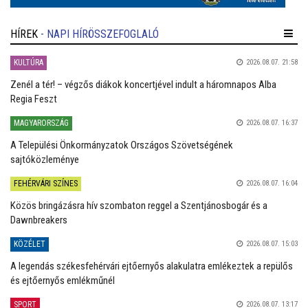
HÍREK
- NAPI HÍRÖSSZEFOGLALÓ
KULTÚRA
2026.08.07. 21:58
Zenél a tér! – végzős diákok koncertjével indult a háromnapos Alba
Regia Feszt
MAGYARORSZÁG
2026.08.07. 16:37
A Települési Önkormányzatok Országos Szövetségének
sajtóközleménye
FEHÉRVÁRI SZÍNES
2026.08.07. 16:04
Közös bringázásra hív szombaton reggel a Szentjánosbogár és a
Dawnbreakers
KÖZÉLET
2026.08.07. 15:03
A legendás székesfehérvári ejtőernyős alakulatra emlékeztek a repülős
és ejtőernyős emlékműnél
SPORT
2026.08.07. 13:17