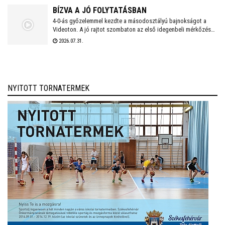
BÍZVA A JÓ FOLYTATÁSBAN
4-0-ás győzelemmel kezdte a másodosztályú bajnokságot a
Videoton. A jó rajtot szombaton az első idegenbeli mérkőzés
követi, a tavaly még NB I-es Kazincbarcika otthonában.
2026.07.31.
NYITOTT TORNATERMEK