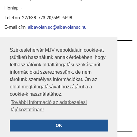
Honlap: -
Telefon: 22/538-773 20/559-6598
E-mail cím:
albavolan.sc@albavolansc.hu
RSS
Székesfehérvár MJV weboldalain cookie-at
(sütiket) használunk annak érdekében, hogy
A HONLAP 2017.03.31-I ÁLLAPOTA
felhasználóink oldallátogatási szokásairól
információkat szerezhessünk, de nem
JOGI NYILATKOZAT
tárolunk személyes információkat. Ön az
IMPRESSZUM
oldal meglátogatásával hozzájárul a a
cookie-k használatához.
MÉDIAAJÁNLAT
További információ az adatkezelési
tájékoztatóban!
KÖZÉRDEKŰ ADATOK
ADATVÉDELEM
OK
©2023 SZÉKESFEHÉRVÁR MEGYEI JOGÚ VÁROS