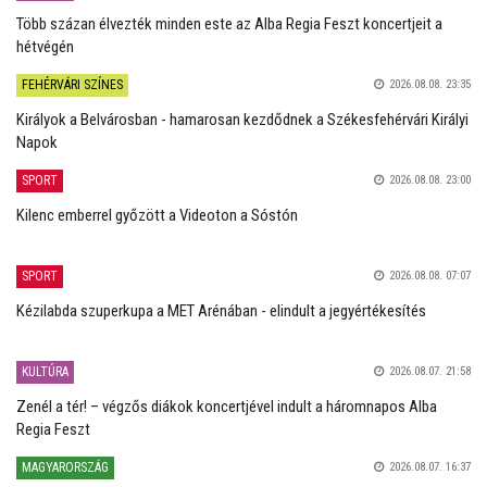
Több százan élvezték minden este az Alba Regia Feszt koncertjeit a
hétvégén
FEHÉRVÁRI SZÍNES
2026.08.08. 23:35
Királyok a Belvárosban - hamarosan kezdődnek a Székesfehérvári Királyi
Napok
SPORT
2026.08.08. 23:00
Kilenc emberrel győzött a Videoton a Sóstón
SPORT
2026.08.08. 07:07
Kézilabda szuperkupa a MET Arénában - elindult a jegyértékesítés
KULTÚRA
2026.08.07. 21:58
Zenél a tér! – végzős diákok koncertjével indult a háromnapos Alba
Regia Feszt
MAGYARORSZÁG
2026.08.07. 16:37