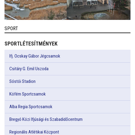
SPORT
SPORTLÉTESÍTMÉNYEK
Ifj. Ocskay Gábor Jégcsarnok
Csitáry G. Emil Uszoda
Sóstói Stadion
Köfém Sportcsarnok
Alba Regia Sportcsarnok
Bregyó Közi Ifjúsági és Szabadidőcentrum
Regionális Atlétikai Központ