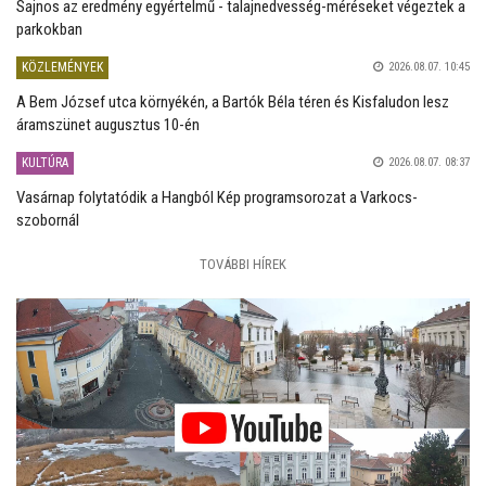
Sajnos az eredmény egyértelmű - talajnedvesség-méréseket végeztek a
parkokban
KÖZLEMÉNYEK
2026.08.07. 10:45
A Bem József utca környékén, a Bartók Béla téren és Kisfaludon lesz
áramszünet augusztus 10-én
KULTÚRA
2026.08.07. 08:37
Vasárnap folytatódik a Hangból Kép programsorozat a Varkocs-
szobornál
TOVÁBBI HÍREK