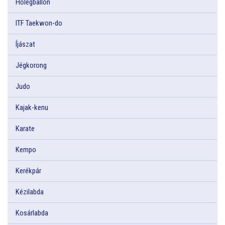
Hőlégballon
ITF Taekwon-do
Íjászat
Jégkorong
Judo
Kajak-kenu
Karate
Kempo
Kerékpár
Kézilabda
Kosárlabda