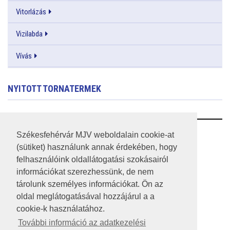
Vitorlázás
Vizilabda
Vívás
NYITOTT TORNATERMEK
RSS
Székesfehérvár MJV weboldalain cookie-at
(sütiket) használunk annak érdekében, hogy
A HONLAP 2017.03.31-I ÁLLAPOTA
felhasználóink oldallátogatási szokásairól
információkat szerezhessünk, de nem
JOGI NYILATKOZAT
tárolunk személyes információkat. Ön az
IMPRESSZUM
oldal meglátogatásával hozzájárul a a
cookie-k használatához.
MÉDIAAJÁNLAT
További információ az adatkezelési