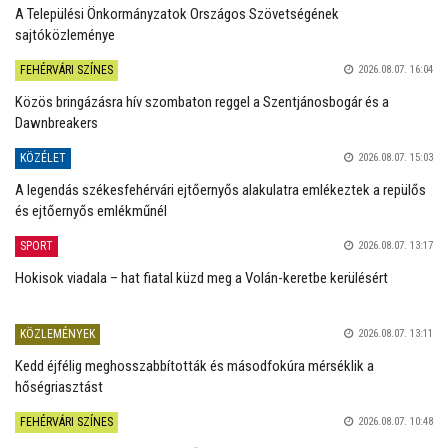
A Települési Önkormányzatok Országos Szövetségének
sajtóközleménye
FEHÉRVÁRI SZÍNES
2026.08.07. 16:04
Közös bringázásra hív szombaton reggel a Szentjánosbogár és a
Dawnbreakers
KÖZÉLET
2026.08.07. 15:03
A legendás székesfehérvári ejtőernyős alakulatra emlékeztek a repülős
és ejtőernyős emlékműnél
SPORT
2026.08.07. 13:17
Hokisok viadala – hat fiatal küzd meg a Volán-keretbe kerülésért
KÖZLEMÉNYEK
2026.08.07. 13:11
Kedd éjfélig meghosszabbították és másodfokúra mérséklik a
hőségriasztást
FEHÉRVÁRI SZÍNES
2026.08.07. 10:48