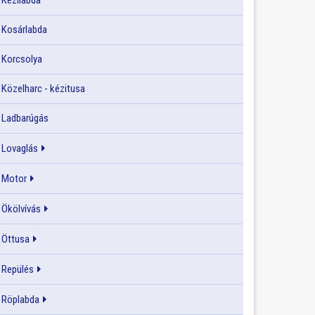
Kézilabda
Kosárlabda
Korcsolya
Közelharc - kézitusa
Ladbarúgás
Lovaglás
Motor
Ökölvívás
Öttusa
Repülés
Röplabda