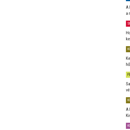
A 
a 
S
Ho
ke
K
Ke
hő
F
Sa
vé
K
A 
Ki
K