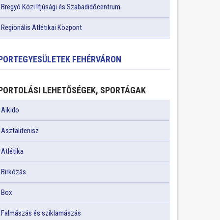
Bregyó Közi Ifjúsági és Szabadidőcentrum
Regionális Atlétikai Központ
PORTEGYESÜLETEK FEHÉRVÁRON
PORTOLÁSI LEHETŐSÉGEK, SPORTÁGAK
Aikido
Asztalitenisz
Atlétika
Birkózás
Box
Falmászás és sziklamászás