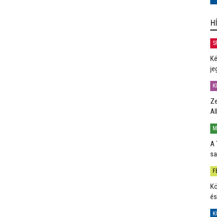
H
S
Ké
je
K
Ze
Al
M
A 
sa
F
Kö
és
K