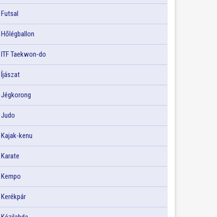
Futsal
Hőlégballon
ITF Taekwon-do
Íjászat
Jégkorong
Judo
Kajak-kenu
Karate
Kempo
Kerékpár