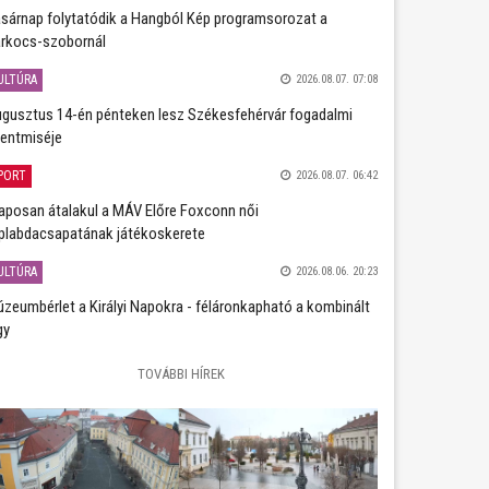
sárnap folytatódik a Hangból Kép programsorozat a
rkocs-szobornál
ULTÚRA
2026.08.07. 07:08
gusztus 14-én pénteken lesz Székesfehérvár fogadalmi
entmiséje
PORT
2026.08.07. 06:42
aposan átalakul a MÁV Előre Foxconn női
plabdacsapatának játékoskerete
ULTÚRA
2026.08.06. 20:23
zeumbérlet a Királyi Napokra - féláronkapható a kombinált
gy
TOVÁBBI HÍREK