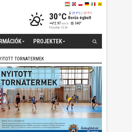
30°C
29.9°C
/
29.9°C
Borús égbolt
2.97
340°
km/h
Frissítve: 13:54
Keresés
ORMÁCIÓK
PROJEKTEK
YITOTT TORNATERMEK