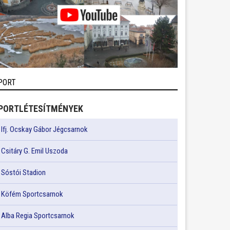
PORT
PORTLÉTESÍTMÉNYEK
Ifj. Ocskay Gábor Jégcsarnok
Csitáry G. Emil Uszoda
Sóstói Stadion
Köfém Sportcsarnok
Alba Regia Sportcsarnok