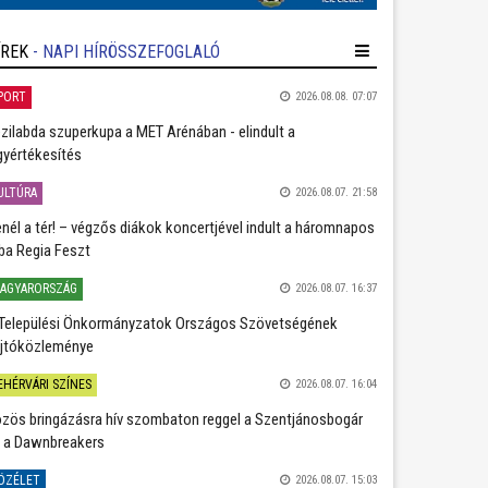
ÍREK
- NAPI HÍRÖSSZEFOGLALÓ
PORT
2026.08.08. 07:07
zilabda szuperkupa a MET Arénában - elindult a
gyértékesítés
ULTÚRA
2026.08.07. 21:58
nél a tér! – végzős diákok koncertjével indult a háromnapos
ba Regia Feszt
AGYARORSZÁG
2026.08.07. 16:37
Települési Önkormányzatok Országos Szövetségének
jtóközleménye
EHÉRVÁRI SZÍNES
2026.08.07. 16:04
zös bringázásra hív szombaton reggel a Szentjánosbogár
 a Dawnbreakers
ÖZÉLET
2026.08.07. 15:03