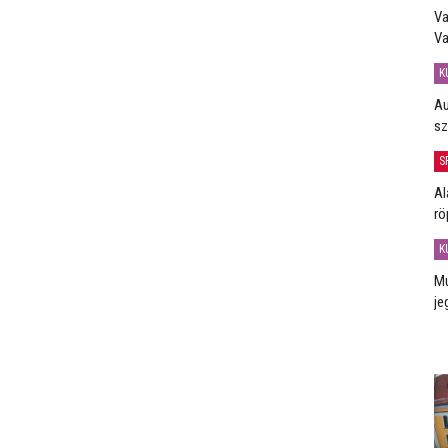
Va
Va
K
Au
sz
S
Al
rö
K
Mú
je