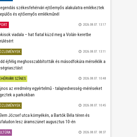
legendás székesfehérvári ejtőernyős alakulatra emlékeztek
repülős és ejtőernyős emlékműnél
PORT
2026.08.07. 13:17
kisok viadala – hat fiatal küzd meg a Volán-keretbe
rülésért
ÖZLEMÉNYEK
2026.08.07. 13:11
dd éjfélig meghosszabbították és másodfokúra mérséklik a
ségriasztást
EHÉRVÁRI SZÍNES
2026.08.07. 10:48
jnos az eredmény egyértelmű - talajnedvesség-méréseket
geztek a parkokban
ÖZLEMÉNYEK
2026.08.07. 10:45
Bem József utca környékén, a Bartók Béla téren és
sfaludon lesz áramszünet augusztus 10-én
ULTÚRA
2026.08.07. 08:37