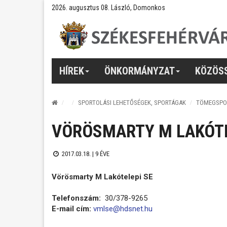
2026. augusztus 08. László, Domonkos
HÍREK
ÖNKORMÁNYZAT
KÖZÖS
SPORTOLÁSI LEHETŐSÉGEK, SPORTÁGAK
TÖMEGSPO
VÖRÖSMARTY M LAKÓTE
2017.03.18. |
9 ÉVE
Vörösmarty M Lakótelepi SE
Telefonszám:
30/378-9265
E-mail cím:
vmlse@hdsnet.hu