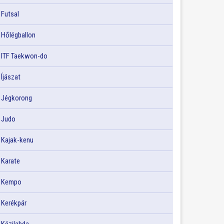
Futsal
Hőlégballon
ITF Taekwon-do
Íjászat
Jégkorong
Judo
Kajak-kenu
Karate
Kempo
Kerékpár