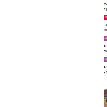
Me
a 
S
La
in
K
Al
en
K
A 
Ze