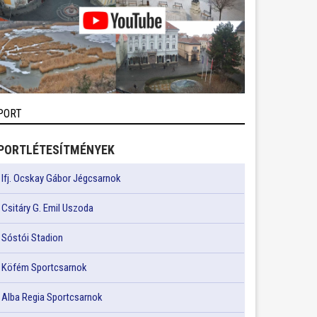
PORT
PORTLÉTESÍTMÉNYEK
Ifj. Ocskay Gábor Jégcsarnok
Csitáry G. Emil Uszoda
Sóstói Stadion
Köfém Sportcsarnok
Alba Regia Sportcsarnok