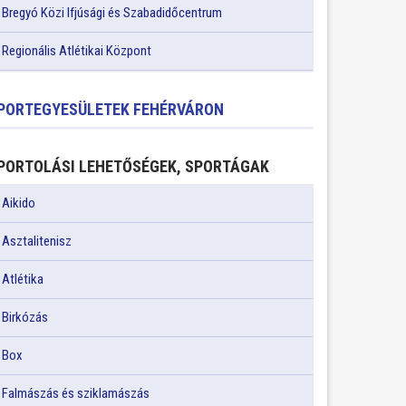
Bregyó Közi Ifjúsági és Szabadidőcentrum
Regionális Atlétikai Központ
PORTEGYESÜLETEK FEHÉRVÁRON
PORTOLÁSI LEHETŐSÉGEK, SPORTÁGAK
Aikido
Asztalitenisz
Atlétika
Birkózás
Box
Falmászás és sziklamászás