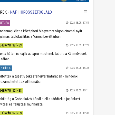
ÍREK
- NAPI HÍRÖSSZEFOGLALÓ
ULTÚRA
2026.08.05. 17:59
ndennapi élet a középkori Magyarországon címmel nyílt
galmas tablókiállítás a Városi Levéltárban
EHÉRVÁRI SZÍNES
2026.08.05. 17:22
en a héten is zajlik az apró mesterek tábora a Kézművesek
ázában
ÉK HÍREK
2026.08.05. 16:38
oltották a tüzet Székesfehérvár határában - mindenki
sszamehetett az otthonába
EHÉRVÁRI SZÍNES
2026.08.05. 15:11
bilstég a Csónakázó-tónál – elkezdődtek a japánkert
vítési és felújítási munkálatai
EHÉRVÁRI SZÍNES
2026.08.05. 12:38