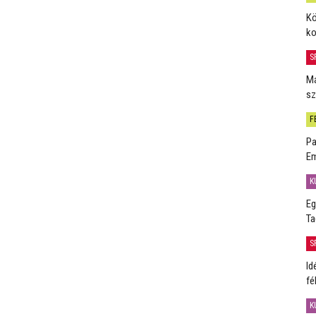
Kö
ko
S
Má
sz
F
Pa
Em
K
Eg
Ta
S
Id
fé
K