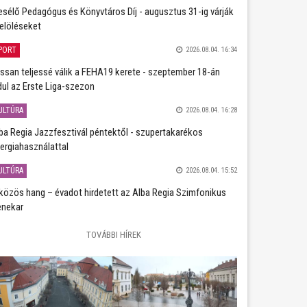
sélő Pedagógus és Könyvtáros Díj - augusztus 31-ig várják
jelöléseket
PORT
2026.08.04. 16:34
ssan teljessé válik a FEHA19 kerete - szeptember 18-án
dul az Erste Liga-szezon
ULTÚRA
2026.08.04. 16:28
ba Regia Jazzfesztivál péntektől - szupertakarékos
ergiahasználattal
ULTÚRA
2026.08.04. 15:52
közös hang – évadot hirdetett az Alba Regia Szimfonikus
nekar
TOVÁBBI HÍREK