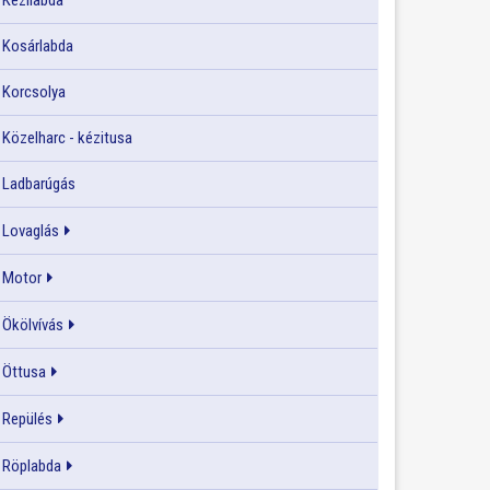
Kézilabda
Kosárlabda
Korcsolya
Közelharc - kézitusa
Ladbarúgás
Lovaglás
Motor
Ökölvívás
Öttusa
Repülés
Röplabda