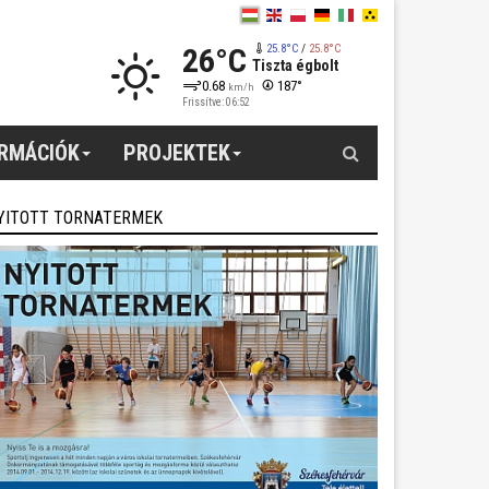
26°C
25.8°C
/
25.8°C
Tiszta égbolt
0.68
187°
km/h
Frissítve: 06:52
Keresés
ORMÁCIÓK
PROJEKTEK
YITOTT TORNATERMEK