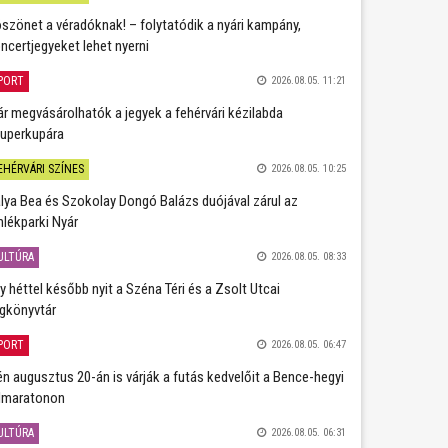
szönet a véradóknak! – folytatódik a nyári kampány,
ncertjegyeket lehet nyerni
PORT
2026.08.05. 11:21
r megvásárolhatók a jegyek a fehérvári kézilabda
uperkupára
EHÉRVÁRI SZÍNES
2026.08.05. 10:25
lya Bea és Szokolay Dongó Balázs duójával zárul az
lékparki Nyár
ULTÚRA
2026.08.05. 08:33
y héttel később nyit a Széna Téri és a Zsolt Utcai
gkönyvtár
PORT
2026.08.05. 06:47
én augusztus 20-án is várják a futás kedvelőit a Bence-hegyi
lmaratonon
ULTÚRA
2026.08.05. 06:31