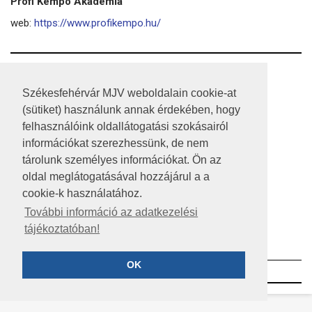
Profi Kempo Akadémia
web:
https://www.profikempo.hu/
RSS
Székesfehérvár MJV weboldalain cookie-at
A HONLAP 2017.03.31-I ÁLLAPOTA
(sütiket) használunk annak érdekében, hogy
felhasználóink oldallátogatási szokásairól
JOGI NYILATKOZAT
információkat szerezhessünk, de nem
IMPRESSZUM
tárolunk személyes információkat. Ön az
oldal meglátogatásával hozzájárul a a
MÉDIAAJÁNLAT
cookie-k használatához.
KÖZÉRDEKŰ ADATOK
További információ az adatkezelési
tájékoztatóban!
ADATVÉDELEM
OK
©2023 SZÉKESFEHÉRVÁR MEGYEI JOGÚ VÁROS