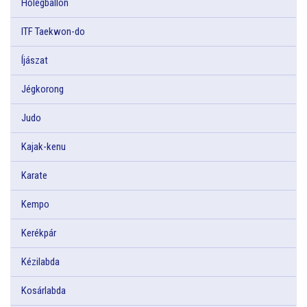
Hőlégballon
ITF Taekwon-do
Íjászat
Jégkorong
Judo
Kajak-kenu
Karate
Kempo
Kerékpár
Kézilabda
Kosárlabda