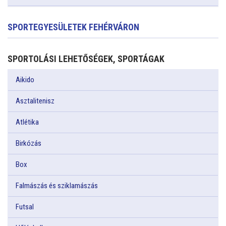
SPORTEGYESÜLETEK FEHÉRVÁRON
SPORTOLÁSI LEHETŐSÉGEK, SPORTÁGAK
Aikido
Asztalitenisz
Atlétika
Birkózás
Box
Falmászás és sziklamászás
Futsal