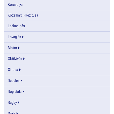
Korcsolya
Közelharc - kézitusa
Ladbarúgás
Lovaglás
Motor
Ökölvívás
Öttusa
Repülés
Röplabda
Rugby
Sakk