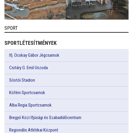
SPORT
SPORTLÉTESÍTMÉNYEK
Ifj. Ocskay Gábor Jégcsarnok
Csitáry G. Emil Uszoda
Sóstói Stadion
Köfém Sportcsarnok
Alba Regia Sportcsarnok
Bregyó Közi Ifjúsági és Szabadidőcentrum
Regionális Atlétikai Központ