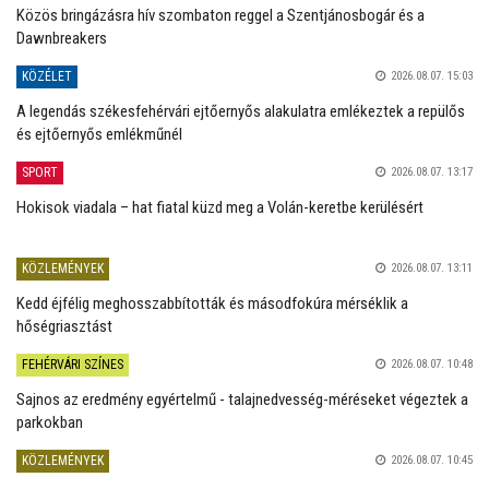
Közös bringázásra hív szombaton reggel a Szentjánosbogár és a
Dawnbreakers
KÖZÉLET
2026.08.07. 15:03
A legendás székesfehérvári ejtőernyős alakulatra emlékeztek a repülős
és ejtőernyős emlékműnél
SPORT
2026.08.07. 13:17
Hokisok viadala – hat fiatal küzd meg a Volán-keretbe kerülésért
KÖZLEMÉNYEK
2026.08.07. 13:11
Kedd éjfélig meghosszabbították és másodfokúra mérséklik a
hőségriasztást
FEHÉRVÁRI SZÍNES
2026.08.07. 10:48
Sajnos az eredmény egyértelmű - talajnedvesség-méréseket végeztek a
parkokban
KÖZLEMÉNYEK
2026.08.07. 10:45