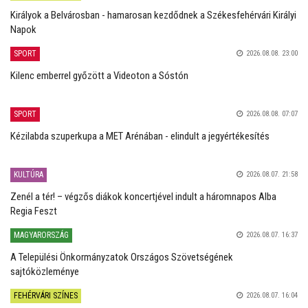
Királyok a Belvárosban - hamarosan kezdődnek a Székesfehérvári Királyi
Napok
SPORT
2026.08.08. 23:00
Kilenc emberrel győzött a Videoton a Sóstón
SPORT
2026.08.08. 07:07
Kézilabda szuperkupa a MET Arénában - elindult a jegyértékesítés
KULTÚRA
2026.08.07. 21:58
Zenél a tér! – végzős diákok koncertjével indult a háromnapos Alba
Regia Feszt
MAGYARORSZÁG
2026.08.07. 16:37
A Települési Önkormányzatok Országos Szövetségének
sajtóközleménye
FEHÉRVÁRI SZÍNES
2026.08.07. 16:04