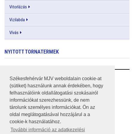
Vitorlázás
Vizilabda
Vívás
NYITOTT TORNATERMEK
RSS
Székesfehérvár MJV weboldalain cookie-at
(sütiket) használunk annak érdekében, hogy
A HONLAP 2017.03.31-I ÁLLAPOTA
felhasználóink oldallátogatási szokásairól
információkat szerezhessünk, de nem
JOGI NYILATKOZAT
tárolunk személyes információkat. Ön az
IMPRESSZUM
oldal meglátogatásával hozzájárul a a
cookie-k használatához.
MÉDIAAJÁNLAT
További információ az adatkezelési