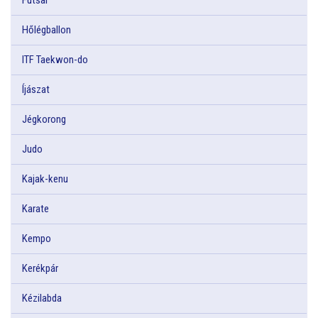
Hőlégballon
ITF Taekwon-do
Íjászat
Jégkorong
Judo
Kajak-kenu
Karate
Kempo
Kerékpár
Kézilabda