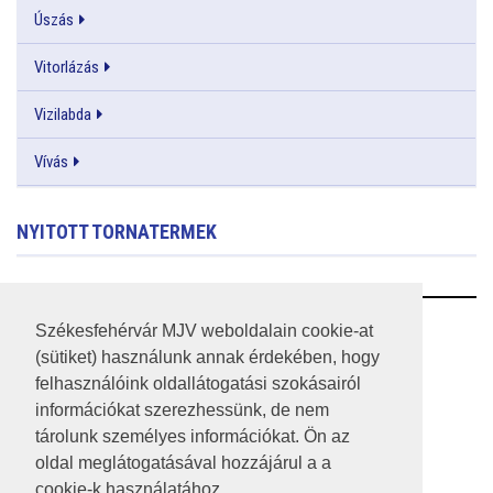
Úszás
Vitorlázás
Vizilabda
Vívás
NYITOTT TORNATERMEK
RSS
Székesfehérvár MJV weboldalain cookie-at
(sütiket) használunk annak érdekében, hogy
A HONLAP 2017.03.31-I ÁLLAPOTA
felhasználóink oldallátogatási szokásairól
információkat szerezhessünk, de nem
JOGI NYILATKOZAT
tárolunk személyes információkat. Ön az
IMPRESSZUM
oldal meglátogatásával hozzájárul a a
cookie-k használatához.