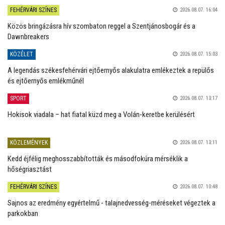
FEHÉRVÁRI SZÍNES
2026.08.07. 16:04
Közös bringázásra hív szombaton reggel a Szentjánosbogár és a
Dawnbreakers
KÖZÉLET
2026.08.07. 15:03
A legendás székesfehérvári ejtőernyős alakulatra emlékeztek a repülős
és ejtőernyős emlékműnél
SPORT
2026.08.07. 13:17
Hokisok viadala – hat fiatal küzd meg a Volán-keretbe kerülésért
KÖZLEMÉNYEK
2026.08.07. 13:11
Kedd éjfélig meghosszabbították és másodfokúra mérséklik a
hőségriasztást
FEHÉRVÁRI SZÍNES
2026.08.07. 10:48
Sajnos az eredmény egyértelmű - talajnedvesség-méréseket végeztek a
parkokban