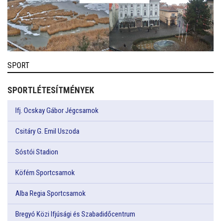
SPORT
SPORTLÉTESÍTMÉNYEK
Ifj. Ocskay Gábor Jégcsarnok
Csitáry G. Emil Uszoda
Sóstói Stadion
Köfém Sportcsarnok
Alba Regia Sportcsarnok
Bregyó Közi Ifjúsági és Szabadidőcentrum