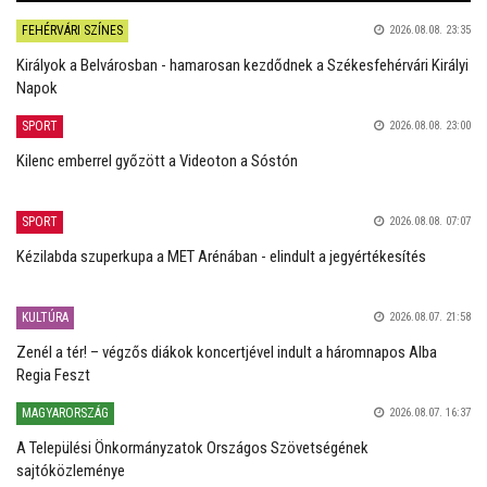
FEHÉRVÁRI SZÍNES
2026.08.08. 23:35
Királyok a Belvárosban - hamarosan kezdődnek a Székesfehérvári Királyi
Napok
SPORT
2026.08.08. 23:00
Kilenc emberrel győzött a Videoton a Sóstón
SPORT
2026.08.08. 07:07
Kézilabda szuperkupa a MET Arénában - elindult a jegyértékesítés
KULTÚRA
2026.08.07. 21:58
Zenél a tér! – végzős diákok koncertjével indult a háromnapos Alba
Regia Feszt
MAGYARORSZÁG
2026.08.07. 16:37
A Települési Önkormányzatok Országos Szövetségének
sajtóközleménye