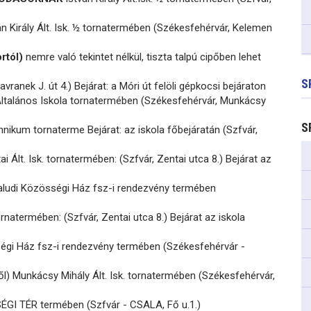
n Király Ált. Isk. ½ tornatermében (Székesfehérvár, Kelemen
rtól)
nemre való tekintet nélkül, tiszta talpú cipőben lehet
S
vranek J. út 4.) Bejárat: a Móri út felöli gépkocsi bejáraton
ltalános Iskola tornatermében (Székesfehérvár, Munkácsy
S
nikum tornaterme Bejárat: az iskola főbejáratán (Szfvár,
i Ált. Isk. tornatermében: (Szfvár, Zentai utca 8.) Bejárat az
aludi Közösségi Ház fsz-i rendezvény termében
ornatermében: (Szfvár, Zentai utca 8.) Bejárat az iskola
égi Ház fsz-i rendezvény termében (Székesfehérvár -
ől) Munkácsy Mihály Ált. Isk. tornatermében (Székesfehérvár,
I TÉR termében (Szfvár - CSALA, Fő u.1.)