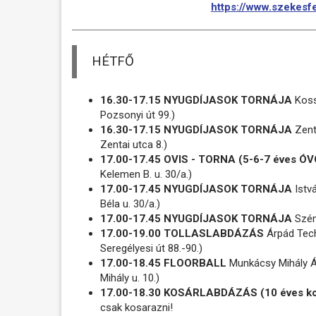
https://www.szekesfe
HÉTFŐ
16.30-17.15 NYUGDÍJASOK TORNÁJA
Kossu
Pozsonyi út 99.)
16.30-17.15 NYUGDÍJASOK TORNÁJA
Zenta
Zentai utca 8.)
17.00-17.45 OVIS - TORNA (5-6-7 éves 
Kelemen B. u. 30/a.)
17.00-17.45 NYUGDÍJASOK TORNÁJA
Istvá
Béla u. 30/a.)
17.00-17.45 NYUGDÍJASOK TORNÁJA
Széna
17.00-19.00 TOLLASLABDÁZÁS
Árpád Techn
Seregélyesi út 88.-90.)
17.00-18.45 FLOORBALL
Munkácsy Mihály Á
Mihály u. 10.)
17.00-18.30 KOSÁRLABDÁZÁS (10 éves ko
csak kosarazni!