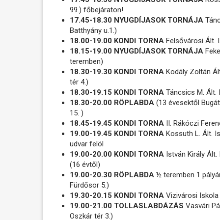
99.) főbejáraton!
17.45-18.30 NYUGDÍJASOK TORNÁJA
Tánc
Batthyány u.1.)
18.00-19.00 KONDI TORNA
Felsővárosi Ált.
18.15-19.00 NYUGDÍJASOK TORNÁJA
Feket
teremben)
18.30-19.30 KONDI TORNA
Kodály Zoltán Ált
tér 4.)
18.30-19.15 KONDI TORNA
Táncsics M. Ált. 
18.30-20.00 RÖPLABDA
(13 évesektől Bugát
15. )
18.45-19.45 KONDI TORNA
II. Rákóczi Feren
19.00-19.45 KONDI TORNA
Kossuth L. Ált. I
udvar felöl
19.00-20.00 KONDI TORNA
István Király Ált
(16 évtől)
19.00-20.30 RÖPLABDA
½ teremben 1 pályá
Fürdősor 5.)
19.30-20.15 KONDI TORNA
Vizivárosi Iskola
19.00-21.00 TOLLASLABDÁZÁS
Vasvári Pá
Oszkár tér 3.)