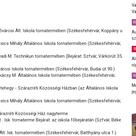
Va
Va
K
ővárosi Ált. Iskola tornatermében (Székesfehérvár, Koppány u
Au
sz
sics Mihály Általános Iskola tornatermében (Székesfehérvár,
S
di M. Technikun tornatermében (Bejárat: Szfvár, Várkörút 35.
Al
rö
árosi Iskola tornatermében (Székesfehérvár, Budai út 90.)
ácsy M. Általános Iskola tornatermében (Székesfehérvár,
K
Mú
tehegy - Szárazréti Közösségi Házban (az Általános Iskola
je
sics Mihály Általános Iskola tornatermében (Székesfehérvár,
árazréti Közösségi Ház nagyterme
 . Isk. tornaterme Bejárat: az iskola főbejáratán (Szfvár, Béke
lt. Isk. tornatermében (Székesfehérvár, Batthyány utca 1.)