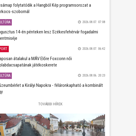
sárnap folytatódik a Hangból Kép programsorozat a
rkocs-szobornál
ULTÚRA
2026.08.07. 07:08
gusztus 14-én pénteken lesz Székesfehérvár fogadalmi
entmiséje
PORT
2026.08.07. 06:42
aposan átalakul a MÁV Előre Foxconn női
plabdacsapatának játékoskerete
ULTÚRA
2026.08.06. 20:23
zeumbérlet a Királyi Napokra - féláronkapható a kombinált
gy
TOVÁBBI HÍREK