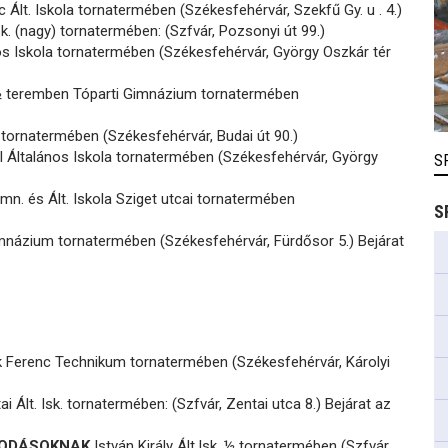
c Ált. Iskola tornatermében (Székesfehérvár, Szekfű Gy. u . 4.)
sk. (nagy) tornatermében: (Szfvár, Pozsonyi út 99.)
os Iskola tornatermében (Székesfehérvár, György Oszkár tér
½ teremben Tóparti Gimnázium tornatermében
 tornatermében (Székesfehérvár, Budai út 90.)
l Általános Iskola tornatermében (Székesfehérvár, György
S
imn. és Ált. Iskola Sziget utcai tornatermében
S
mnázium tornatermében (Székesfehérvár, Fürdősor 5.) Bejárat
 Ferenc Technikum tornatermében (Székesfehérvár, Károlyi
i Ált. Isk. tornatermében: (Szfvár, Zentai utca 8.) Bejárat az
ÓVODÁSOKNAK
István Király Ált.Isk. ½ tornatermében (Szfvár,