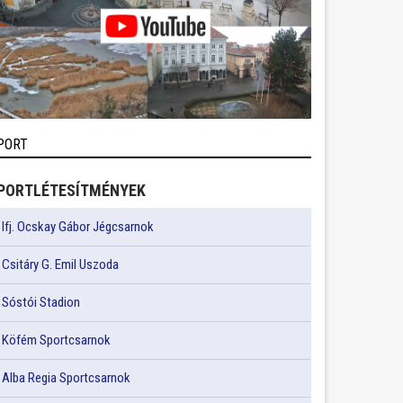
PORT
PORTLÉTESÍTMÉNYEK
Ifj. Ocskay Gábor Jégcsarnok
Csitáry G. Emil Uszoda
Sóstói Stadion
Köfém Sportcsarnok
Alba Regia Sportcsarnok