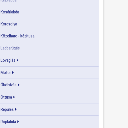
Kézilabda
Kosárlabda
Korcsolya
Közelharc - kézitusa
Ladbarúgás
Lovaglás
Motor
Ökölvívás
Öttusa
Repülés
Röplabda