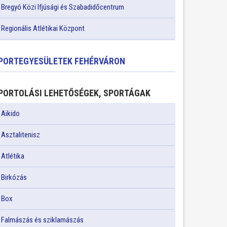
Bregyó Közi Ifjúsági és Szabadidőcentrum
Regionális Atlétikai Központ
PORTEGYESÜLETEK FEHÉRVÁRON
PORTOLÁSI LEHETŐSÉGEK, SPORTÁGAK
Aikido
Asztalitenisz
Atlétika
Birkózás
Box
Falmászás és sziklamászás