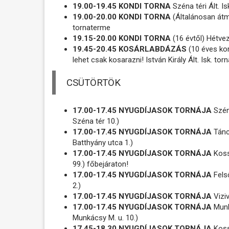
19.00-19.45 KONDI TORNA
Széna téri Ált. I
19.00-20.00 KONDI TORNA
(Általánosan átm
tornaterme
19.15-20.00 KONDI TORNA
(16 évtől) Hétvez
19.45-20.45 KOSÁRLABDÁZÁS
(10 éves kort
lehet csak kosarazni! István Király Ált. Isk. t
CSÜTÖRTÖK
17.00-17.45 NYUGDÍJASOK TORNÁJA
Széna
Széna tér 10.)
17.00-17.45 NYUGDÍJASOK TORNÁJA
Táncs
Batthyány utca 1.)
17.00-17.45 NYUGDÍJASOK TORNÁJA
Kossu
99.) főbejáraton!
17.00-17.45 NYUGDÍJASOK TORNÁJA
Fels
2.)
17.00-17.45 NYUGDÍJASOK TORNÁJA
Viziv
17.00-17.45 NYUGDÍJASOK TORNÁJA
Munk
Munkácsy M. u. 10.)
17.45-18.30 NYUGDÍJASOK TORNÁJA
Kossu