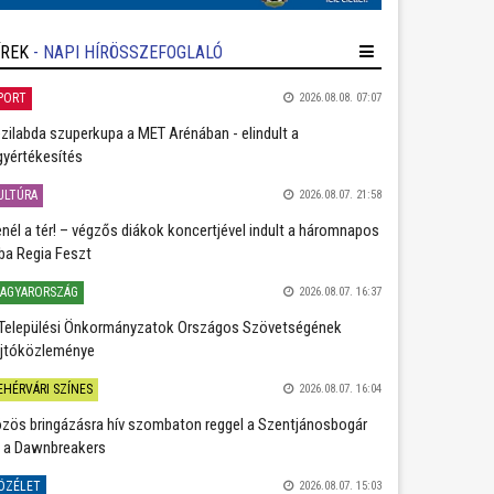
ÍREK
- NAPI HÍRÖSSZEFOGLALÓ
PORT
2026.08.08. 07:07
zilabda szuperkupa a MET Arénában - elindult a
gyértékesítés
ULTÚRA
2026.08.07. 21:58
nél a tér! – végzős diákok koncertjével indult a háromnapos
ba Regia Feszt
AGYARORSZÁG
2026.08.07. 16:37
Települési Önkormányzatok Országos Szövetségének
jtóközleménye
EHÉRVÁRI SZÍNES
2026.08.07. 16:04
zös bringázásra hív szombaton reggel a Szentjánosbogár
 a Dawnbreakers
ÖZÉLET
2026.08.07. 15:03