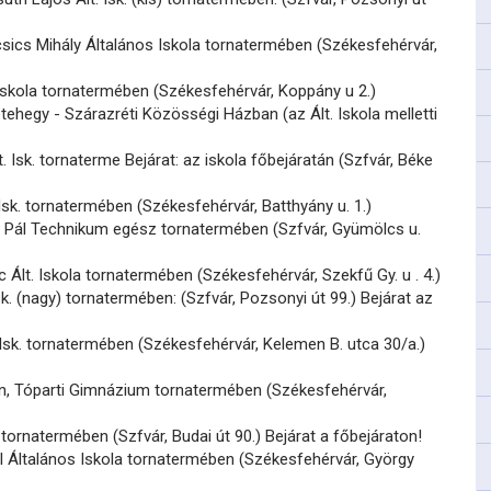
sics Mihály Általános Iskola tornatermében (Székesfehérvár,
 Iskola tornatermében (Székesfehérvár, Koppány u 2.)
ehegy - Szárazréti Közösségi Házban (az Ált. Iskola melletti
. Isk. tornaterme Bejárat: az iskola főbejáratán (Szfvár, Béke
Isk. tornatermében (Székesfehérvár, Batthyány u. 1.)
 Pál Technikum egész tornatermében (Szfvár, Gyümölcs u.
c Ált. Iskola tornatermében (Székesfehérvár, Szekfű Gy. u . 4.)
sk. (nagy) tornatermében: (Szfvár, Pozsonyi út 99.) Bejárat az
. Isk. tornatermében (Székesfehérvár, Kelemen B. utca 30/a.)
n, Tóparti Gimnázium tornatermében (Székesfehérvár,
 tornatermében (Szfvár, Budai út 90.) Bejárat a főbejáraton!
l Általános Iskola tornatermében (Székesfehérvár, György