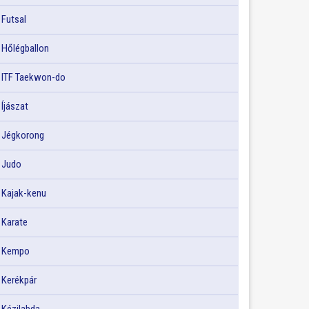
Futsal
Hőlégballon
ITF Taekwon-do
Íjászat
Jégkorong
Judo
Kajak-kenu
Karate
Kempo
Kerékpár