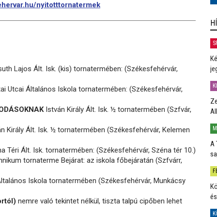
hervar.hu/nyitotttornatermek
H
S
Ké
th Lajos Ált. Isk. (kis) tornatermében: (Székesfehérvár,
je
K
i Utcai Általános Iskola tornatermében: (Székesfehérvár,
Ze
ÓVODÁSOKNAK
István Király Ált. Isk. ½ tornatermében (Szfvár,
Al
M
n Király Ált. Isk. ½ tornatermében (Székesfehérvár, Kelemen
A 
 Téri Ált. Isk. tornatermében: (Székesfehérvár, Széna tér 10.)
sa
ikum tornaterme Bejárat: az iskola főbejáratán (Szfvárr,
F
ltalános Iskola tornatermében (Székesfehérvár, Munkácsy
Kö
és
rtól)
nemre való tekintet nélkül, tiszta talpú cipőben lehet
K