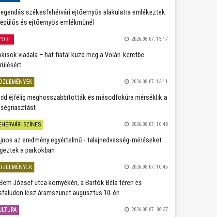
legendás székesfehérvári ejtőernyős alakulatra emlékeztek
repülős és ejtőernyős emlékműnél
PORT
2026.08.07. 13:17
kisok viadala – hat fiatal küzd meg a Volán-keretbe
rülésért
ÖZLEMÉNYEK
2026.08.07. 13:11
dd éjfélig meghosszabbították és másodfokúra mérséklik a
ségriasztást
EHÉRVÁRI SZÍNES
2026.08.07. 10:48
jnos az eredmény egyértelmű - talajnedvesség-méréseket
geztek a parkokban
ÖZLEMÉNYEK
2026.08.07. 10:45
Bem József utca környékén, a Bartók Béla téren és
sfaludon lesz áramszünet augusztus 10-én
ULTÚRA
2026.08.07. 08:37