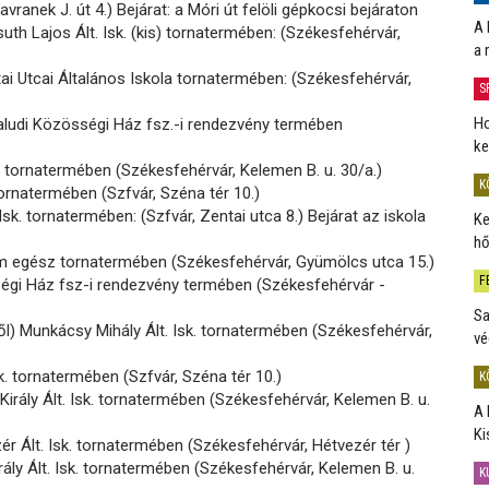
vranek J. út 4.) Bejárat: a Móri út felöli gépkocsi bejáraton
A 
th Lajos Ált. Isk. (kis) tornatermében: (Székesfehérvár,
a 
i Utcai Általános Iskola tornatermében: (Székesfehérvár,
S
Ho
aludi Közösségi Ház fsz.-i rendezvény termében
ke
sk. tornatermében (Székesfehérvár, Kelemen B. u. 30/a.)
K
 tornatermében (Szfvár, Széna tér 10.)
Isk. tornatermében: (Szfvár, Zentai utca 8.) Bejárat az iskola
Ke
hő
m egész tornatermében (Székesfehérvár, Gyümölcs utca 15.)
F
égi Ház fsz-i rendezvény termében (Székesfehérvár -
Sa
ől) Munkácsy Mihály Ált. Isk. tornatermében (Székesfehérvár,
vé
sk. tornatermében (Szfvár, Széna tér 10.)
K
 Király Ált. Isk. tornatermében (Székesfehérvár, Kelemen B. u.
A 
Ki
ér Ált. Isk. tornatermében (Székesfehérvár, Hétvezér tér )
rály Ált. Isk. tornatermében (Székesfehérvár, Kelemen B. u.
K