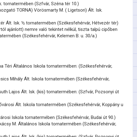
sk. tornatermében (Szfvár, Széna tér 10.)
ozgató TORNA) Vörösmarty M. ( Ligetsori) Ált. Isk.
ér Ált. Isk. ½ tornatermében (Székesfehérvár, Hétvezér tér)
ól ajánlott) nemre való tekintet nélkül, tiszta talpú cipőben
ornatermében (Székesfehérvár, Kelemen B. u. 30/a.)
 Téri Általános Iskola tornatermében: (Székesfehérvár,
ics Mihály Ált. Iskola tornatermében (Székesfehérvár,
th Lajos Ált. Isk. (kis) tornatermében: (Szfvár, Pozsonyi út
ővárosi Ált. Iskola tornatermében (Székesfehérvár, Koppány u
árosi Iskola tornatermében (Székesfehérvár, Budai út 90.)
ácsy M. Általános Iskola tornatermében (Székesfehérvár,
th Lajos Ált. Isk. (kis) tornatermében: (Szfvár, Pozsonyi út