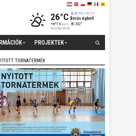
26°C
25.7°C
/
25.7°C
Borús égbolt
1.5
332°
km/h
Frissítve: 09:56
Keresés
ORMÁCIÓK
PROJEKTEK
YITOTT TORNATERMEK