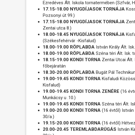
Ezredéves Ált. Iskola tornatermében (Szfvár, Ha
17.15-18.00 NYUGDÍJASOK TORNÁJA
Kossu
Pozsonyi út 99.)
17.15-18.00 NYUGDÍJASOK TORNÁJA
Zenta
Zentai utca 8.)
18.00-18.45 NYUGDÍJASOK TORNÁJA
Kisf
(Székesfehérvár -Kisfalud)
18.00-19.00 RÖPLABDA
István Király Ált. I
18.00-19.00 RÖPLABDA
Széna téri Ált. Isk.
18.15-19.00 KONDI TORNA
Zentai Utcai Ált. 
főbejáratán
18.30-20.00 RÖPLABDA
Bugát Pál Techniku
19.00-19.45 KONDI TORNA
Kisfaludi Közöss
Kisfalud)
19.00-19.45 KONDI TORNA ZENÉRE
(16 évt
Munkácsy u .10.)
19.00-19.45 KONDI TORNA
Széna téri Ált. I
19.00-20.00 KONDI TORNA
(16 évtől) István
30/a.)
19.15-20.00 KONDI TORNA
(16 évtől) Hétvez
20.00-20.45 TEREMLABDARÚGÁS
István Ki