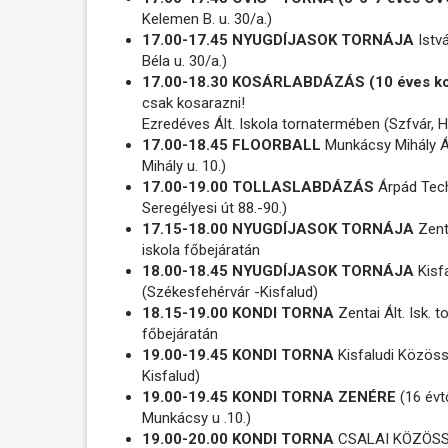
Kelemen B. u. 30/a.)
17.00-17.45 NYUGDÍJASOK TORNÁJA
Istvá
Béla u. 30/a.)
17.00-18.30 KOSÁRLABDÁZÁS (10 éves ko
csak kosarazni!
Ezredéves Ált. Iskola tornatermében (Szfvár, Ha
17.00-18.45 FLOORBALL
Munkácsy Mihály Á
Mihály u. 10.)
17.00-19.00 TOLLASLABDÁZÁS
Árpád Tech
Seregélyesi út 88.-90.)
17.15-18.00 NYUGDÍJASOK TORNÁJA
Zenta
iskola főbejáratán
18.00-18.45 NYUGDÍJASOK TORNÁJA
Kisf
(Székesfehérvár -Kisfalud)
18.15-19.00 KONDI TORNA
Zentai Ált. Isk. t
főbejáratán
19.00-19.45 KONDI TORNA
Kisfaludi Közöss
Kisfalud)
19.00-19.45 KONDI TORNA ZENÉRE
(16 évt
Munkácsy u .10.)
19.00-20.00 KONDI TORNA
CSALAI KÖZÖSSÉG