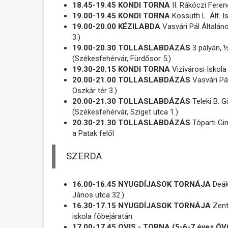
18.45-19.45 KONDI TORNA
II. Rákóczi Feren
19.00-19.45 KONDI TORNA
Kossuth L. Ált. I
19.00-20.00 KÉZILABDA
Vasvári Pál Általán
3.)
19.00-20.30 TOLLASLABDÁZÁS
3 pályán, 
(Székesfehérvár, Fürdősor 5.)
19.30-20.15 KONDI TORNA
Vizivárosi Iskola
20.00-21.00 TOLLASLABDÁZÁS
Vasvári Pá
Oszkár tér 3.)
20.00-21.30 TOLLASLABDÁZÁS
Teleki B. G
(Székesfehérvár, Sziget utca 1.)
20.30-21.30 TOLLASLABDÁZÁS
Tóparti Gi
a Patak felől
SZERDA
16.00-16.45 NYUGDÍJASOK TORNÁJA
Deák
János utca 32.)
16.30-17.15 NYUGDÍJASOK TORNÁJA
Zenta
iskola főbejáratán
17.00-17.45 OVIS - TORNA (5-6-7 éves 