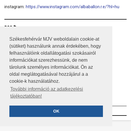
instagram:
https://www.instagram.com/albaballon.r.e/?hl=hu
RSS
A HONLAP 2017.03.31-I ÁLLAPOTA
Székesfehérvár MJV weboldalain cookie-at
(sütiket) használunk annak érdekében, hogy
JOGI NYILATKOZAT
felhasználóink oldallátogatási szokásairól
információkat szerezhessünk, de nem
IMPRESSZUM
tárolunk személyes információkat. Ön az
MÉDIAAJÁNLAT
oldal meglátogatásával hozzájárul a a
cookie-k használatához.
KÖZÉRDEKŰ ADATOK
További információ az adatkezelési
tájékoztatóban!
ADATVÉDELEM
©2023 SZÉKESFEHÉRVÁR MEGYEI JOGÚ VÁROS
OK