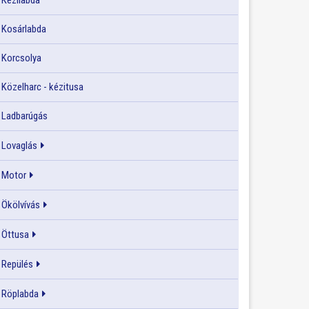
Kézilabda
Kosárlabda
Korcsolya
Közelharc - kézitusa
Ladbarúgás
Lovaglás
Motor
Ökölvívás
Öttusa
Repülés
Röplabda