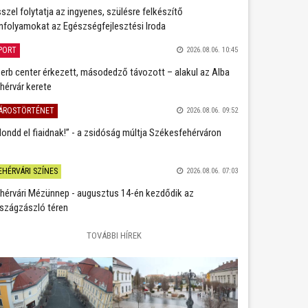
szel folytatja az ingyenes, szülésre felkészítő
nfolyamokat az Egészségfejlesztési Iroda
PORT
2026.08.06. 10:45
erb center érkezett, másodedző távozott – alakul az Alba
hérvár kerete
ÁROSTÖRTÉNET
2026.08.06. 09:52
ondd el fiaidnak!” - a zsidóság múltja Székesfehérváron
EHÉRVÁRI SZÍNES
2026.08.06. 07:03
hérvári Mézünnep - augusztus 14-én kezdődik az
szágzászló téren
TOVÁBBI HÍREK