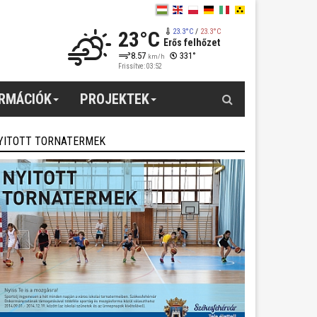
23°C
23.3°C
/
23.3°C
Erős felhőzet
8.57
331°
km/h
Frissítve: 03:52
Keresés
ORMÁCIÓK
PROJEKTEK
YITOTT TORNATERMEK