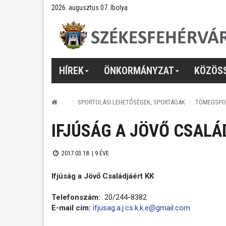
2026. augusztus 07. Ibolya
HÍREK
ÖNKORMÁNYZAT
KÖZÖS
SPORTOLÁSI LEHETŐSÉGEK, SPORTÁGAK
TÖMEGSPO
IFJÚSÁG A JÖVŐ CSALÁ
2017.03.18. |
9 ÉVE
Ifjúság a Jövő Családjáért KK
Telefonszám:
20/244-8382
E-mail cím:
ifjusag.a.j.cs.k.k.e@gmail.com