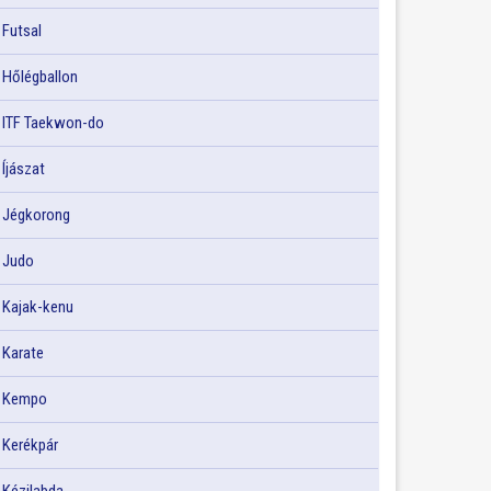
Futsal
Hőlégballon
ITF Taekwon-do
Íjászat
Jégkorong
Judo
Kajak-kenu
Karate
Kempo
Kerékpár