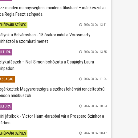
zz minden mennyiségben, minden stílusban! – már készül az
ba Regia Feszt színpada
EHÉRVÁRI SZÍNES
2026.08.06. 13:41
rályok a Belvárosban - 18 órakor indul a Vörösmarty
ínháztól a szombati menet
ULTÚRA
2026.08.06. 13:35
etykafészek – Neil Simon bohózata a Csajághy Laura
ínpadon
AZDASÁG
2026.08.06. 11:04
gérkeztek Magyarországra a székesfehérvári rendeltetésű
nson midibuszok
ULTÚRA
2026.08.06. 10:53
íni játékok - Victor Haïm-darabbal vár a Prospero Színkör a
4-ben
EHÉRVÁRI SZÍNES
2026.08.06. 10:47