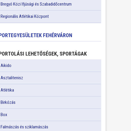
Bregyó Közi Ifjúsági és Szabadidőcentrum
Regionális Atlétikai Központ
PORTEGYESÜLETEK FEHÉRVÁRON
PORTOLÁSI LEHETŐSÉGEK, SPORTÁGAK
Aikido
Asztalitenisz
Atlétika
Birkózás
Box
Falmászás és sziklamászás