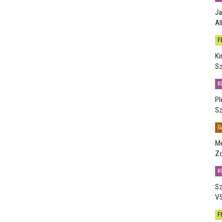
Ja
Al
F
Ki
Sz
K
Pl
Sz
G
Me
Zo
K
Sz
V5
F