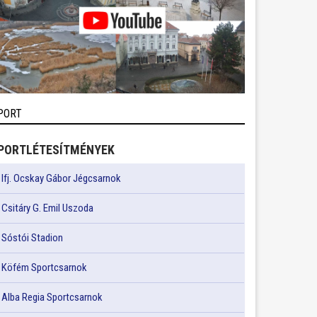
PORT
PORTLÉTESÍTMÉNYEK
Ifj. Ocskay Gábor Jégcsarnok
Csitáry G. Emil Uszoda
Sóstói Stadion
Köfém Sportcsarnok
Alba Regia Sportcsarnok