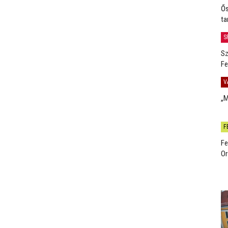
Ős
ta
S
Sz
Fe
V
„M
F
Fe
Or