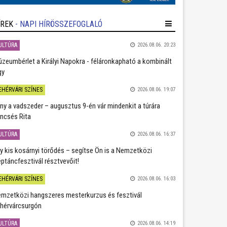
ÍREK
- NAPI HÍRÖSSZEFOGLALÓ
ULTÚRA
2026.08.06. 20:23
zeumbérlet a Királyi Napokra - féláronkapható a kombinált
gy
EHÉRVÁRI SZÍNES
2026.08.06. 19:07
ány a vadszeder – augusztus 9-én vár mindenkit a túrára
ncsés Rita
ULTÚRA
2026.08.06. 16:37
y kis kosárnyi törődés – segítse Ön is a Nemzetközi
ptáncfesztivál résztvevőit!
EHÉRVÁRI SZÍNES
2026.08.06. 16:03
mzetközi hangszeres mesterkurzus és fesztivál
hérvárcsurgón
ULTÚRA
2026.08.06. 14:19