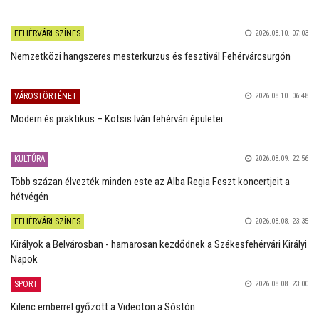
FEHÉRVÁRI SZÍNES
2026.08.10. 07:03
Nemzetközi hangszeres mesterkurzus és fesztivál Fehérvárcsurgón
VÁROSTÖRTÉNET
2026.08.10. 06:48
Modern és praktikus – Kotsis Iván fehérvári épületei
KULTÚRA
2026.08.09. 22:56
Több százan élvezték minden este az Alba Regia Feszt koncertjeit a
hétvégén
FEHÉRVÁRI SZÍNES
2026.08.08. 23:35
Királyok a Belvárosban - hamarosan kezdődnek a Székesfehérvári Királyi
Napok
SPORT
2026.08.08. 23:00
Kilenc emberrel győzött a Videoton a Sóstón