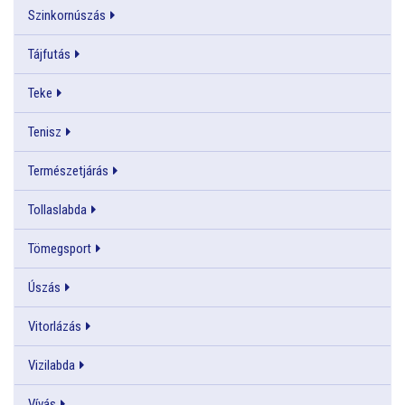
Szinkornúszás
Tájfutás
Teke
Tenisz
Természetjárás
Tollaslabda
Tömegsport
Úszás
Vitorlázás
Vizilabda
Vívás