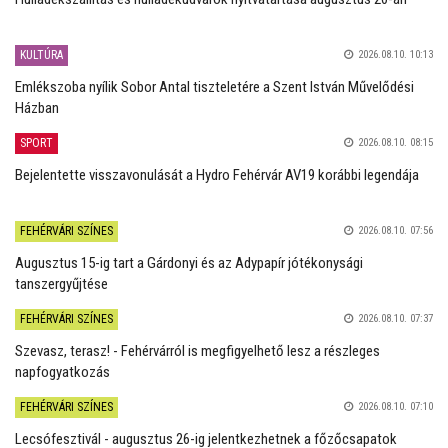
KULTÚRA
2026.08.10. 10:13
Emlékszoba nyílik Sobor Antal tiszteletére a Szent István Művelődési
Házban
SPORT
2026.08.10. 08:15
Bejelentette visszavonulását a Hydro Fehérvár AV19 korábbi legendája
FEHÉRVÁRI SZÍNES
2026.08.10. 07:56
Augusztus 15-ig tart a Gárdonyi és az Adypapír jótékonysági
tanszergyűjtése
FEHÉRVÁRI SZÍNES
2026.08.10. 07:37
Szevasz, terasz! - Fehérvárról is megfigyelhető lesz a részleges
napfogyatkozás
FEHÉRVÁRI SZÍNES
2026.08.10. 07:10
Lecsófesztivál - augusztus 26-ig jelentkezhetnek a főzőcsapatok