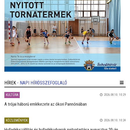
HÍREK
- NAPI HÍRÖSSZEFOGLALÓ
KULTÚRA
2026.08.10. 10:29
A trójai háború emlékezete az ókori Pannóniában
KÖZLEMÉNYEK
2026.08.10. 10:24
Hulladékszállítás és hulladékudvarok nyitvatartása augusztus 20-án