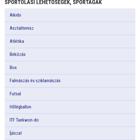
SPORTOLÁSI LEHETŐSÉGEK, SPORTÁGAK
Aikido
Asztalitenisz
Atlétika
Birkózás
Box
Falmászás és sziklamászás
Futsal
Hőlégballon
ITF Taekwon-do
Íjászat