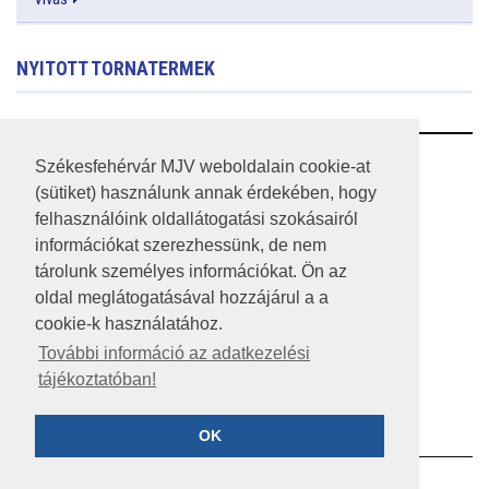
NYITOTT TORNATERMEK
RSS
Székesfehérvár MJV weboldalain cookie-at
(sütiket) használunk annak érdekében, hogy
A HONLAP 2017.03.31-I ÁLLAPOTA
felhasználóink oldallátogatási szokásairól
információkat szerezhessünk, de nem
JOGI NYILATKOZAT
tárolunk személyes információkat. Ön az
IMPRESSZUM
oldal meglátogatásával hozzájárul a a
cookie-k használatához.
MÉDIAAJÁNLAT
További információ az adatkezelési
tájékoztatóban!
KÖZÉRDEKŰ ADATOK
ADATVÉDELEM
OK
©2023 SZÉKESFEHÉRVÁR MEGYEI JOGÚ VÁROS