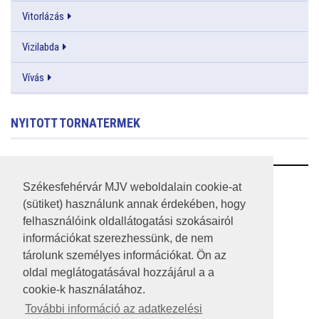
Vitorlázás
Vizilabda
Vívás
NYITOTT TORNATERMEK
RSS
Székesfehérvár MJV weboldalain cookie-at
(sütiket) használunk annak érdekében, hogy
A HONLAP 2017.03.31-I ÁLLAPOTA
felhasználóink oldallátogatási szokásairól
információkat szerezhessünk, de nem
JOGI NYILATKOZAT
tárolunk személyes információkat. Ön az
IMPRESSZUM
oldal meglátogatásával hozzájárul a a
cookie-k használatához.
MÉDIAAJÁNLAT
További információ az adatkezelési