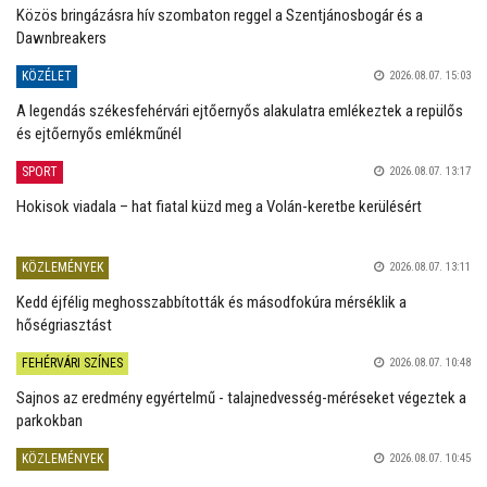
Közös bringázásra hív szombaton reggel a Szentjánosbogár és a
Dawnbreakers
KÖZÉLET
2026.08.07. 15:03
A legendás székesfehérvári ejtőernyős alakulatra emlékeztek a repülős
és ejtőernyős emlékműnél
SPORT
2026.08.07. 13:17
Hokisok viadala – hat fiatal küzd meg a Volán-keretbe kerülésért
KÖZLEMÉNYEK
2026.08.07. 13:11
Kedd éjfélig meghosszabbították és másodfokúra mérséklik a
hőségriasztást
FEHÉRVÁRI SZÍNES
2026.08.07. 10:48
Sajnos az eredmény egyértelmű - talajnedvesség-méréseket végeztek a
parkokban
KÖZLEMÉNYEK
2026.08.07. 10:45