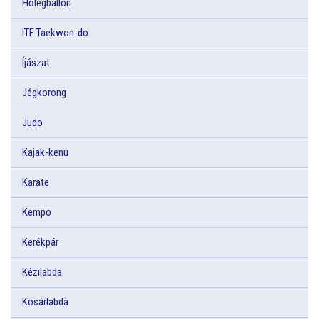
Hőlégballon
ITF Taekwon-do
Íjászat
Jégkorong
Judo
Kajak-kenu
Karate
Kempo
Kerékpár
Kézilabda
Kosárlabda