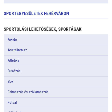
SPORTEGYESÜLETEK FEHÉRVÁRON
SPORTOLÁSI LEHETŐSÉGEK, SPORTÁGAK
Aikido
Asztalitenisz
Atlétika
Birkózás
Box
Falmászás és sziklamászás
Futsal