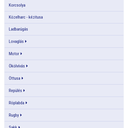
Korcsolya
Közelharc - kézitusa
Ladbarúgás
Lovaglás
Motor
Ökölvívás
Öttusa
Repülés
Röplabda
Rugby
Sakk