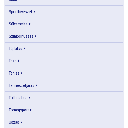
Sportlövészet
Súlyemelés
Szinkornúszás
Tájfutás
Teke
Tenisz
Természetjárás
Tollaslabda
Tömegsport
Úszás