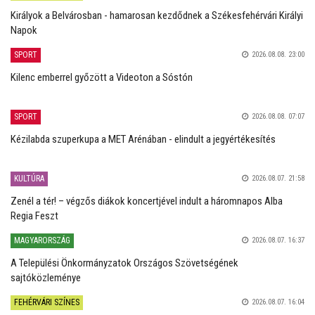
Királyok a Belvárosban - hamarosan kezdődnek a Székesfehérvári Királyi
Napok
SPORT
2026.08.08. 23:00
Kilenc emberrel győzött a Videoton a Sóstón
SPORT
2026.08.08. 07:07
Kézilabda szuperkupa a MET Arénában - elindult a jegyértékesítés
KULTÚRA
2026.08.07. 21:58
Zenél a tér! – végzős diákok koncertjével indult a háromnapos Alba
Regia Feszt
MAGYARORSZÁG
2026.08.07. 16:37
A Települési Önkormányzatok Országos Szövetségének
sajtóközleménye
FEHÉRVÁRI SZÍNES
2026.08.07. 16:04