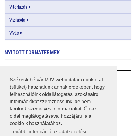
Vitorlázás
Vizilabda
Vívás
NYITOTT TORNATERMEK
RSS
Székesfehérvár MJV weboldalain cookie-at
(sütiket) használunk annak érdekében, hogy
A HONLAP 2017.03.31-I ÁLLAPOTA
felhasználóink oldallátogatási szokásairól
információkat szerezhessünk, de nem
JOGI NYILATKOZAT
tárolunk személyes információkat. Ön az
IMPRESSZUM
oldal meglátogatásával hozzájárul a a
cookie-k használatához.
MÉDIAAJÁNLAT
További információ az adatkezelési