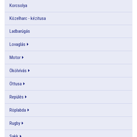
Korcsolya
Közelharc - kézitusa
Ladbarúgás
Lovaglás
Motor
Ökölvívás
Öttusa
Repülés
Röplabda
Rugby
Sakk