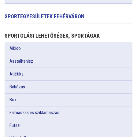
SPORTEGYESÜLETEK FEHÉRVÁRON
SPORTOLÁSI LEHETŐSÉGEK, SPORTÁGAK
Aikido
Asztalitenisz
Atlétika
Birkózás
Box
Falmászás és sziklamászás
Futsal