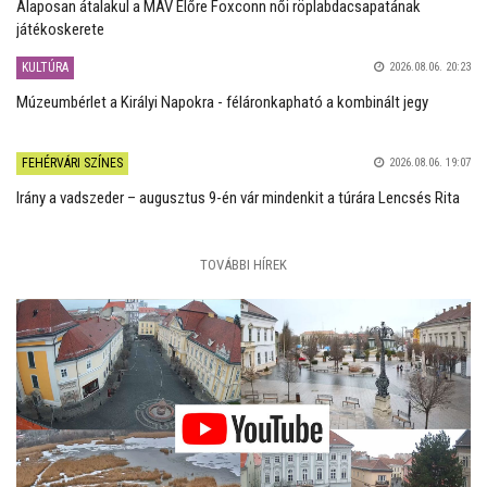
Alaposan átalakul a MÁV Előre Foxconn női röplabdacsapatának
játékoskerete
KULTÚRA
2026.08.06. 20:23
Múzeumbérlet a Királyi Napokra - féláronkapható a kombinált jegy
FEHÉRVÁRI SZÍNES
2026.08.06. 19:07
Irány a vadszeder – augusztus 9-én vár mindenkit a túrára Lencsés Rita
TOVÁBBI HÍREK