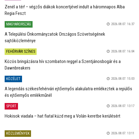
Zenél a tér! – végzős diákok koncertjével indult a háromnapos Alba
Regia Feszt
MAGYARORSZÁG
2026.08.07. 16:37
A Települési Önkormányzatok Országos Szövetségének
sajtóközleménye
FEHÉRVÁRI SZÍNES
2026.08.07. 16:04
Közös bringázásra hív szombaton reggel a Szentjánosbogár és a
Dawnbreakers
KÖZÉLET
2026.08.07. 15:03
A legendás székesfehérvári ejtőernyős alakulatra emlékeztek a repülős
és ejtőernyős emlékműnél
SPORT
2026.08.07. 13:17
Hokisok viadala – hat fiatal küzd meg a Volán-keretbe kerülésért
KÖZLEMÉNYEK
2026.08.07. 13:11