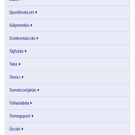
Sportlövészet
Súlyemelés
Szinkornúszás
Tájfutás
Teke
Tenisz
Természetjárás
Tollaslabda
Tömegsport
Úszás