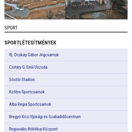
SPORT
SPORTLÉTESÍTMÉNYEK
Ifj. Ocskay Gábor Jégcsarnok
Csitáry G. Emil Uszoda
Sóstói Stadion
Köfém Sportcsarnok
Alba Regia Sportcsarnok
Bregyó Közi Ifjúsági és Szabadidőcentrum
Regionális Atlétikai Központ