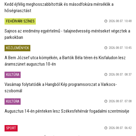
Kedd éjfélig meghosszabbították és másodfokúra mérséklik a
hőségriasztást
FEHÉRVÁRI SZÍNES
2026.08.07. 10:48
Sajnos az eredmény egyértelmű - talajnedvesség-méréseket végeztek a
parkokban
KÖZLEMÉNYEK
2026.08.07. 10:45
A Bem József utca környékén, a Bartók Béla téren és Kisfaludon lesz
áramszünet augusztus 10-én
KULTÚRA
2026.08.07. 08:37
Vasárnap folytatódik a Hangból Kép programsorozat a Varkocs-
szobornál
KULTÚRA
2026.08.07. 07:08
Augusztus 14-én pénteken lesz Székesfehérvár fogadalmi szentmiséje
SPORT
2026.08.07. 06:42