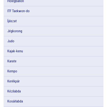
Hőlégballon
ITF Taekwon-do
Íjászat
Jégkorong
Judo
Kajak-kenu
Karate
Kempo
Kerékpár
Kézilabda
Kosárlabda