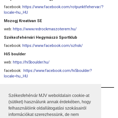
facebook:
https://www.facebook.com/rotpunktfehervar/?
locale=hu_HU
Mozogj Kreatívan SE
web:
https://www.redrockmaszoterem.hu/
Székesfehérvári Hegymászó Sportklub
facebook:
https://www.facebook.com/szhsk/
Hi5 boulder
web:
https://hi5boulder.hu/
facebook:
https://www.facebook.com/hi5boulder?
locale=hu_HU
RSS
Székesfehérvár MJV weboldalain cookie-at
(sütiket) használunk annak érdekében, hogy
A HONLAP 2017.03.31-I ÁLLAPOTA
felhasználóink oldallátogatási szokásairól
információkat szerezhessünk, de nem
JOGI NYILATKOZAT