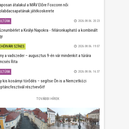
aposan átalakul a MÁV Előre Foxconn női
plabdacsapatának játékoskerete
ULTÚRA
2026.08.06. 20:23
zeumbérlet a Királyi Napokra - féláronkapható a kombinált
gy
EHÉRVÁRI SZÍNES
2026.08.06. 19:07
ány a vadszeder – augusztus 9-én vár mindenkit a túrára
ncsés Rita
ULTÚRA
2026.08.06. 16:37
y kis kosárnyi törődés – segítse Ön is a Nemzetközi
ptáncfesztivál résztvevőit!
TOVÁBBI HÍREK