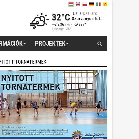
32°C
31.8°C
/
31.8°C
Szórványos fel...
8.36
337°
km/h
Frissítve: 17:55
Keresés
ORMÁCIÓK
PROJEKTEK
YITOTT TORNATERMEK