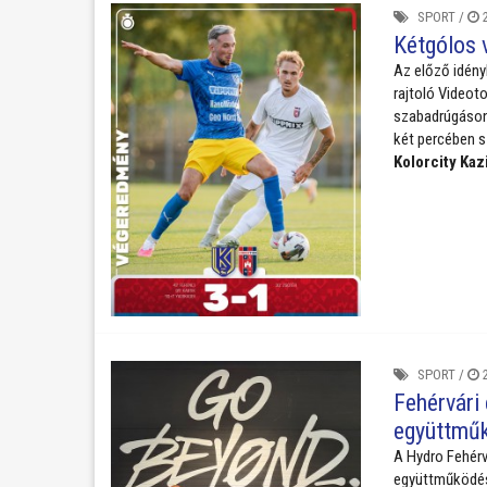
SPORT
/
2
Kétgólos 
Az előző idény
rajtoló Videoto
szabadrúgáson
két percében s
Kolorcity Kaz
SPORT
/
2
Fehérvári
együttműk
A Hydro Fehér
együttműködési