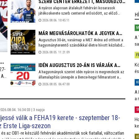
SZERB CENTER ÉRKEZETT, MÁSODEDZŐ
2026/2027-es évadban is Kaszap Tamás felel.
A nyáron alaposan átalakult fehérvári kosarasok
TÁVOZOTT – ALAKUL AZ ALBA
játékoskerete szerb centerrel erősödött, az előző
H
FEHÉRVÁR KERETE
idényben a francia másodosztályban kosárlabdázó
2026.08.06. 10:45:11
Mladen Vujics érkezik a királyok városába. A klub egy
M
év után elköszönt Carlos Vallejótól, aki a tavalyi
MÁR MEGVÁSÁROLHATÓK A JEGYEK A
idényben másodedzőként segítette a csapat
A 
munkáját.
Augusztus 30-án, vasárnap a MET Aréna ad otthont a
FEHÉRVÁRI KÉZILABDA SZUPERKUPÁRA
sa
hagyományteremtő szándékkal életre hívott kézilabda
szuperkupának. A hölgyeknél a Győri Audi ETO és a
2026.08.05. 11:21:09
F
Ferencváros, míg a férfiaknál a Veszprém és a Szeged
küzd meg a serlegért. A világklasszis csapatokat
Kö
IDÉN AUGUSZTUS 20-ÁN IS VÁRJÁK A
felvonultató kézilabdaünnepre jegyek már kaphatók!
27-
és
A hagyományok szerint idén nyáron is megrendezik az
FUTÁS KEDVELŐIT A BENCE-HEGYI
 Az
államalapítás ünnepén a Bence-hegyi félmaratont a
FÉLMARATONON
ül a
Velencei-tónál. Az ingyenes közösségi futáson több
K
2026.08.05. 06:47:00
táv közül is választhatnak a résztvevők, akik az
án
A 
esemény végén egyedi cserépéremmel is
gazdagodhatnak.
a 
026.08.04. 16:34:03 |
3 napja
S
ljessé válik a FEHA19 kerete - szeptember 18-
Ho
z Erste Liga-szezon
ke
 és az OB1-re készülő fehérvári akadémisták sok fiatallal, változatlan
K