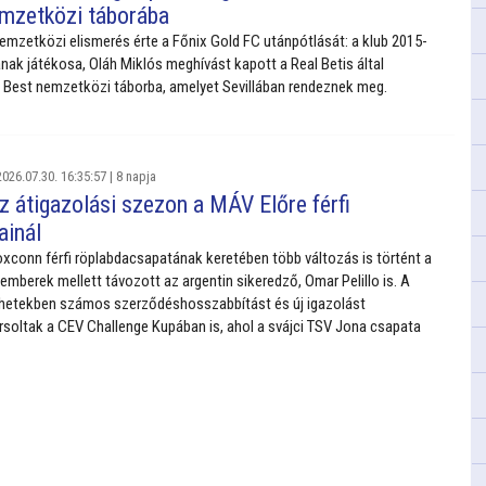
nemzetközi táborába
emzetközi elismerés érte a Főnix Gold FC utánpótlását: a klub 2015-
nak játékosa, Oláh Miklós meghívást kapott a Real Betis által
 Best nemzetközi táborba, amelyet Sevillában rendeznek meg.
026.07.30. 16:35:57 |
8 napja
z átigazolási szezon a MÁV Előre férfi
ainál
xconn férfi röplabdacsapatának keretében több változás is történt a
emberek mellett távozott az argentin sikeredző, Omar Pelillo is. A
 hetekben számos szerződéshosszabbítást és új igazolást
orsoltak a CEV Challenge Kupában is, ahol a svájci TSV Jona csapata