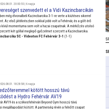
026.08.01. 20:00:55 |
6 napja
vereséget szenvedett el a Vidi Kazincbarcikán
ben még élvonalbeli Kazincbarcika 3-1-re verte a kiütéses sikerrel
nt. Az első játékrészben sokkal jobb volt a Fehérvár, és a gólt érő
 kívül momentuma sem volt a hazai csapatnak. A mérkőzés utolsó
zerzett két góllal meglepő győzelmet szerzett a Kazincbarcika.
incbarcika SC - Videoton FC Fehérvár 3-1
(1-1)
S
S
026.08.01. 18:28:58 |
6 napja
 edzőteremmel kötött hosszú távú
ödést a Hydro Fehérvár AV19
vár AV19 és a székesfehérvári Beyond Gym hosszú távú
 megállapodást kötött. A partnerség révén a felnőtt csapat