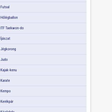
Futsal
Hőlégballon
ITF Taekwon-do
Íjászat
Jégkorong
Judo
Kajak-kenu
Karate
Kempo
Kerékpár