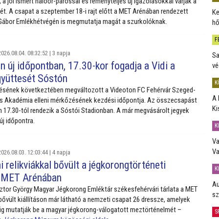
 a jól ismert hálóőr-párossal és reményteljes új igazolásokkal várják a
t. A csapat a szeptember 18-i rajt előtt a MET Arénában rendezett
Ke
 Gábor Emlékhétvégén is megmutatja magát a szurkolóknak.
hő
F
026.08.04. 08:32:52 |
3 napja
Sa
 új időpontban, 17.30-kor fogadja a Vidi a
vé
yüttesét Sóstón
K
sének következtében megváltozott a Videoton FC Fehérvár Szeged-
A 
s Akadémia elleni mérkőzésének kezdési időpontja. Az összecsapást
Ki
 17.30-tól rendezik a Sóstói Stadionban. A már megvásárolt jegyek
új időpontra.
K
Va
Va
026.08.03. 12:03:44 |
4 napja
 relikviákkal bővült a jégkorongtörténeti
K
 a MET Arénában
Au
ztor György Magyar Jégkorong Emléktár székesfehérvári tárlata a MET
sz
bővült kiállításon már látható a nemzeti csapat 26 dressze, amelyek
ig mutatják be a magyar jégkorong-válogatott meztörténelmét –
S