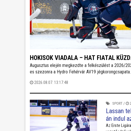
HOKISOK VIADALA – HAT FIATAL KÜZD
Augusztus elején megkezdte a felkészülést a 2026/20
MEG A VOLÁN-KERETBE KERÜLÉSÉRT
es szezonra a Hydro Fehérvár AV19 jégkorongcsapata.
edzéseken részt vesz a FEHA19 hat fiatalja is, akik köz
2026.08.07. 13:17:48
legjobb teljesítményt nyújtó játékos csatlakozhat a Vol
ICEHL-keretéhez.
SPORT
/
2
Lassan te
án indul a
Az Erste Ligára