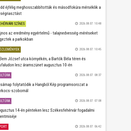
dd éjfélig meghosszabbították és másodfokúra mérséklik a
ségriasztást
EHÉRVÁRI SZÍNES
2026.08.07. 10:48
jnos az eredmény egyértelmű - talajnedvesség-méréseket
geztek a parkokban
ÖZLEMÉNYEK
2026.08.07. 10:45
Bem József utca környékén, a Bartók Béla téren és
sfaludon lesz áramszünet augusztus 10-én
ULTÚRA
2026.08.07. 08:37
sárnap folytatódik a Hangból Kép programsorozat a
rkocs-szobornál
ULTÚRA
2026.08.07. 07:08
gusztus 14-én pénteken lesz Székesfehérvár fogadalmi
entmiséje
PORT
2026.08.07. 06:42