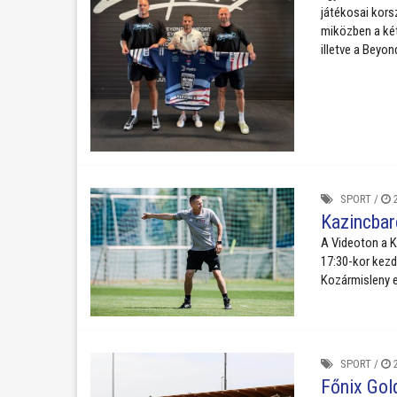
játékosai kors
miközben a két
illetve a Beyo
SPORT
/
2
Kazincbarc
A Videoton a K
17:30-kor kezd
Kozármisleny e
SPORT
/
2
Főnix Gol