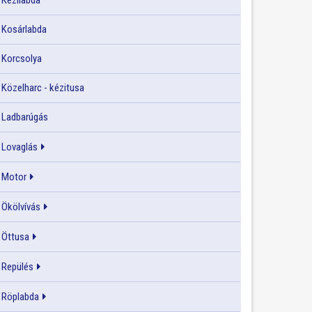
Kézilabda
Kosárlabda
Korcsolya
Közelharc - kézitusa
Ladbarúgás
Lovaglás
Motor
Ökölvívás
Öttusa
Repülés
Röplabda