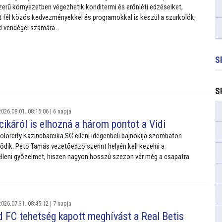
zerű környezetben végezhetik konditermi és erőnléti edzéseiket,
 fél közös kedvezményekkel és programokkal is készül a szurkolók,
nd vendégei számára.
S
S
026.08.01. 08:15:06 |
6 napja
ikáról is elhozná a három pontot a Vidi
olorcity Kazincbarcika SC elleni idegenbeli bajnokija szombaton
ődik. Pető Tamás vezetőedző szerint helyén kell kezelni a
lleni győzelmet, hiszen nagyon hosszú szezon vár még a csapatra.
026.07.31. 08:45:12 |
7 napja
d FC tehetség kapott meghívást a Real Betis