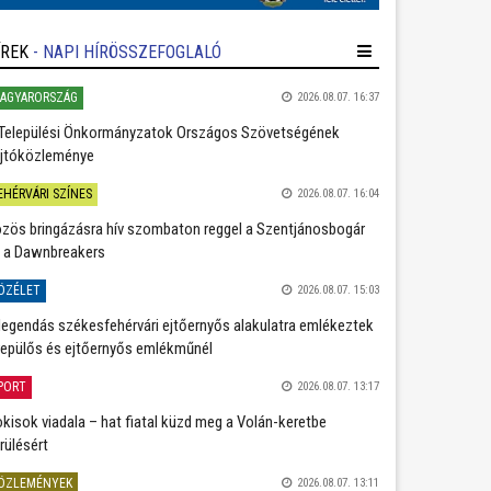
ÍREK
- NAPI HÍRÖSSZEFOGLALÓ
AGYARORSZÁG
2026.08.07. 16:37
Települési Önkormányzatok Országos Szövetségének
jtóközleménye
EHÉRVÁRI SZÍNES
2026.08.07. 16:04
zös bringázásra hív szombaton reggel a Szentjánosbogár
 a Dawnbreakers
ÖZÉLET
2026.08.07. 15:03
legendás székesfehérvári ejtőernyős alakulatra emlékeztek
repülős és ejtőernyős emlékműnél
PORT
2026.08.07. 13:17
kisok viadala – hat fiatal küzd meg a Volán-keretbe
rülésért
ÖZLEMÉNYEK
2026.08.07. 13:11