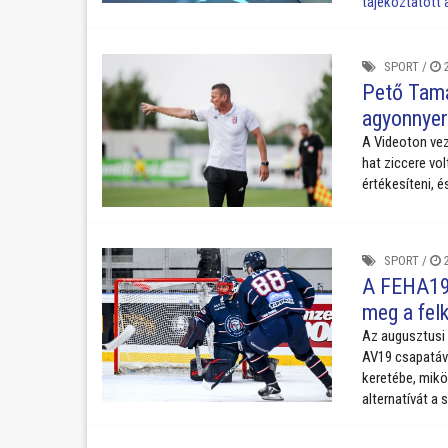
tájékoztatott
SPORT
/
2
Pető Tamás
agyonnye
A Videoton vez
h
at ziccere vo
értékesíteni, 
SPORT
/
2
A FEHA19 
meg a fel
Az augusztusi 
AV19 csapatáva
keretébe, mikö
alternatívát a