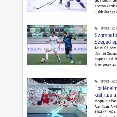
vezetőedzővel,
szezon kezdeté
Ifjabb Ocskay
SPORT
/
2
Szombaton
Szeged eg
Az MLSZ dönté
Csanád Grosic
augusztus 8-án
érvényesek az 
SPORT
/
2
Történelmi
kiállítás
Megújult a Pás
Arénában. A ki
1964-től 2024-