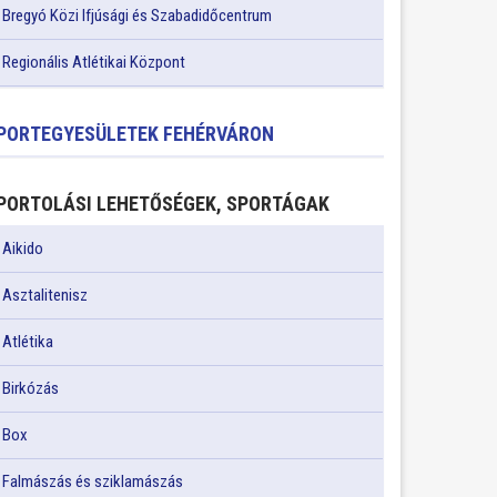
Bregyó Közi Ifjúsági és Szabadidőcentrum
Regionális Atlétikai Központ
PORTEGYESÜLETEK FEHÉRVÁRON
PORTOLÁSI LEHETŐSÉGEK, SPORTÁGAK
Aikido
Asztalitenisz
Atlétika
Birkózás
Box
Falmászás és sziklamászás