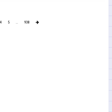
4
5
...
938