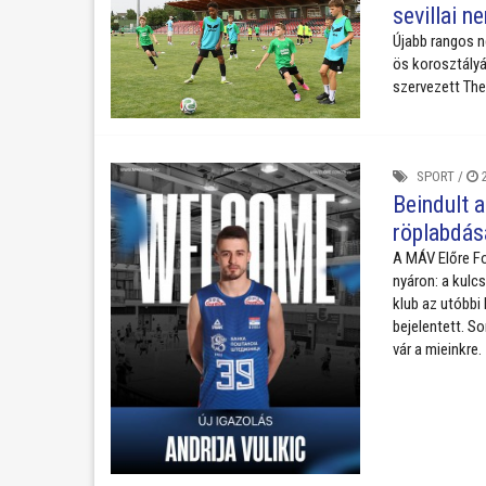
sevillai 
Újabb rangos n
ös korosztályá
szervezett The
SPORT
/
2
Beindult a
röplabdás
A MÁV Előre Fo
nyáron: a kulcs
klub az utóbbi
bejelentett. S
vár a mieinkre.