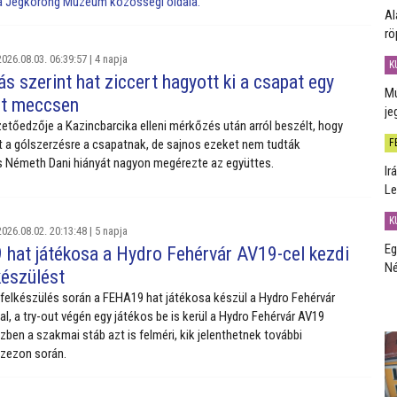
 a Jégkorong Múzeum közösségi oldala.
Al
rö
026.08.03. 06:39:57 |
4 napja
K
 szerint hat ziccert hagyott ki a csapat egy
Mú
rt meccsen
je
etőedzője a Kazincbarcika elleni mérkőzés után arról beszélt, hogy
lt a gólszerzésre a csapatnak, de sajnos ezeket nem tudták
F
és Németh Dani hiányát nagyon megérezte az együttes.
Ir
Le
K
026.08.02. 20:13:48 |
5 napja
Eg
hat játékosa a Hydro Fehérvár AV19-cel kezdi
Né
készülést
felkészülés során a FEHA19 hat játékosa készül a Hydro Fehérvár
l, a try-out végén egy játékos be is kerül a Hydro Fehérvár AV19
zben a szakmai stáb azt is felméri, kik jelenthetnek további
 szezon során.