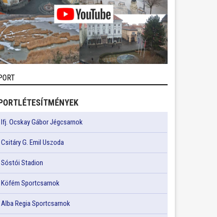
PORT
PORTLÉTESÍTMÉNYEK
Ifj. Ocskay Gábor Jégcsarnok
Csitáry G. Emil Uszoda
Sóstói Stadion
Köfém Sportcsarnok
Alba Regia Sportcsarnok