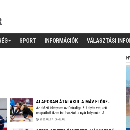
SÉG
SPORT
INFORMÁCIÓK
VÁLASZTÁSI INF
N
ALAPOSAN ÁTALAKUL A MÁV ELŐRE
Az előző idényben az Extraliga 5. helyén végzett
FOXCONN NŐI RÖPLABDACSAPATÁNAK
csapatból tízen is távoztak a nyár folyamán. A
JÁTÉKOSKERETE
holtszezonban reményteljes magyar és külföldi
2026.08.07. 06:42:08
fiatalokkal, valamint bolgár válogatott tehetséggel is
erősödött az együttes, melynek szakmai munkájáért a