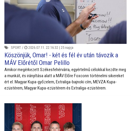
SPORT
/
2026.07.11. 22:16:32 |
25 napja
Köszönjük, Omar! - két és fél év után távozik a
MÁV Előrétől Omar Pelillo
Amikor megérkezett Székesfehérvárra, egyértelmű célokkal kezdte meg
a munkát, és irányítása alatt a MÁV Előre Foxconn történelmi sikereket
ért el. Magyar Kupa-győzelem, Extraliga-bajnoki cím, MEVZA Kupa-
ezüstérem, Magyar Kupa-ezüstérem és Extraliga-ezüstérem.