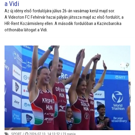
a Vidi
Az új idény első fordulójára július 26-án vasárnap kerül majd sor.
A
Videoton FC Fehérvár hazai pályán játssza majd az első fordulót, a
HR-Rent Kozármisleny ellen. A második fordulóban a Kazincbarcika
otthonába látogat a Vidi.
SPORT
/
2026.07.13. 14:13:52 |
23 napja