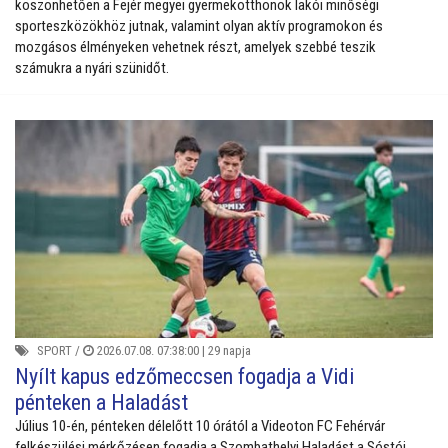
köszönhetően a Fejér megyei gyermekotthonok lakói minőségi
sporteszközökhöz jutnak, valamint olyan aktív programokon és
mozgásos élményeken vehetnek részt, amelyek szebbé teszik
számukra a nyári szünidőt.
SPORT
/
2026.07.08. 07:38:00 |
29 napja
Nyílt kapus edzőmeccsen fogadja a Vidi
pénteken a Haladást
Július 10-én, pénteken délelőtt 10 órától a Videoton FC Fehérvár
felkészülési mérkőzésen fogadja a Szombathelyi Haladást a Sóstói