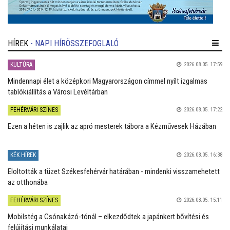
HÍREK
- NAPI HÍRÖSSZEFOGLALÓ
KULTÚRA
2026.08.05. 17:59
Mindennapi élet a középkori Magyarországon címmel nyílt izgalmas
tablókiállítás a Városi Levéltárban
FEHÉRVÁRI SZÍNES
2026.08.05. 17:22
Ezen a héten is zajlik az apró mesterek tábora a Kézművesek Házában
KÉK HÍREK
2026.08.05. 16:38
Eloltották a tüzet Székesfehérvár határában - mindenki visszamehetett
az otthonába
FEHÉRVÁRI SZÍNES
2026.08.05. 15:11
Mobilstég a Csónakázó-tónál – elkezdődtek a japánkert bővítési és
felújítási munkálatai