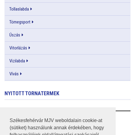
Tollaslabda
Tömegsport
Úszás
Vitorlázás
Vizilabda
Vívás
NYITOTT TORNATERMEK
RSS
Székesfehérvár MJV weboldalain cookie-at
(sütiket) használunk annak érdekében, hogy
A HONLAP 2017.03.31-I ÁLLAPOTA
felhasználóink oldallátogatási szokásairól