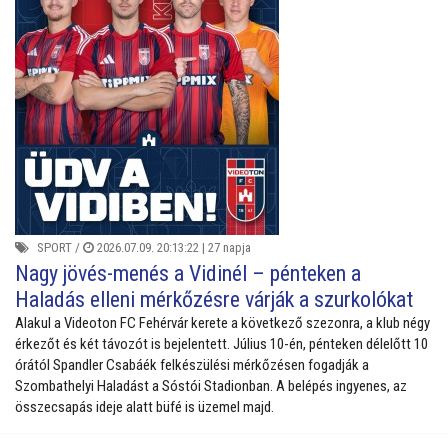
SPORT
/
2026.07.09. 20:13:22 |
27 napja
Nagy jövés-menés a Vidinél – pénteken a
Haladás elleni mérkőzésre várják a szurkolókat
Alakul a Videoton FC Fehérvár kerete a következő szezonra, a klub négy
érkezőt és két távozót is bejelentett. Július 10-én, pénteken délelőtt 10
órától Spandler Csabáék felkészülési mérkőzésen fogadják a
Szombathelyi Haladást a Sóstói Stadionban. A belépés ingyenes, az
összecsapás ideje alatt büfé is üzemel majd.