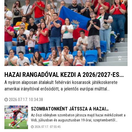
HAZAI RANGADÓVAL KEZDI A 2026/2027-ES
A nyáron alaposan átalakult fehérvári kosarasok játékoskerete
IDÉNYT AZ ALBA FEHÉRVÁR
amerikai irányítóval erősödött, a jelentős európai múlttal
rendelkező Joshua Scott érkezik a királyok városába. Eldőlt, hogy
2026.07.17. 10:34:38
a szeptember végén induló új idényt rögtön hazai rangadóval kezdi
a csapat, a nyitófordulóban az Egis-Körmend látogat az Alba Regia
SZOMBATONKÉNT JÁTSSZA A HAZAI
Sportcsarnokba.
Az őszi idényben szombaton játssza majd hazai mérkőzéseit a
MÉRKŐZÉSEIT A VIDI AZ ŐSZI IDÉNYBEN
Vidi, júliusban és augusztusban 19 órai, szeptembertől
novemberig 17 órai kezdettel. Kivételt jelentenek a tévés
2026.07.17. 07:55:45
meccsek, amelyek esetén továbbra is hétfő 20 órás kezdések