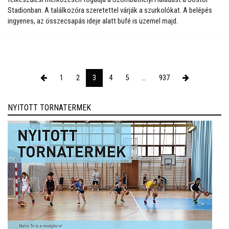
Stadionban. A találkozóra szeretettel várják a szurkolókat. A belépés
ingyenes, az összecsapás ideje alatt büfé is üzemel majd.
1
2
3
4
5
...
937
NYITOTT TORNATERMEK