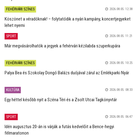
FEHÉRVÁRI SZÍNES
2026.08.05. 12:38
Köszönet a véradóknak! – folytatódik a nyári kampány, koncertjegyeket
lehet nyerni
SPORT
2026.08.05. 11:21
Már megvásárolhatók a jegyek a fehérvári kézilabda szuperkupára
FEHÉRVÁRI SZÍNES
2026.08.05. 10:25
Palya Bea és Szokolay Dongó Balázs duójával zárul az Emlékparki Nyár
KULTÚRA
2026.08.05. 08:33
Egy héttel később nyit a Széna Téri és a Zsolt Utcai Tagkönyvtár
SPORT
2026.08.05. 06:47
Idén augusztus 20-án is várják a futás kedvelőit a Bence-hegyi
félmaratonon