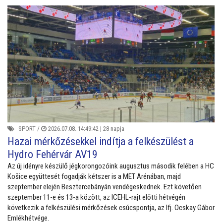
SPORT
/
2026.07.08. 14:49:42 |
28 napja
Hazai mérkőzésekkel indítja a felkészülést a
Hydro Fehérvár AV19
Az új idényre készülő jégkorongozóink augusztus második felében a HC
Košice együttesét fogadják kétszer is a MET Arénában, majd
szeptember elején Besztercebányán vendégeskednek. Ezt követően
szeptember 11-e és 13-a között, az ICEHL-rajt előtti hétvégén
következik a felkészülési mérkőzések csúcspontja, az Ifj. Ocskay Gábor
Emlékhétvége.