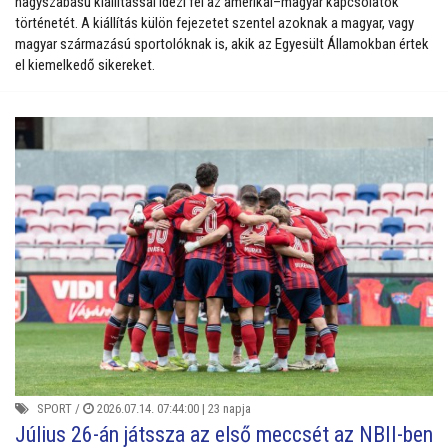
nagyszabású kiállítással idézi fel az amerikai–magyar kapcsolatok
történetét. A kiállítás külön fejezetet szentel azoknak a magyar, vagy
magyar származású sportolóknak is, akik az Egyesült Államokban értek
el kiemelkedő sikereket.
SPORT
/
2026.07.14. 07:44:00 |
23 napja
Július 26-án játssza az első meccsét az NBII-ben