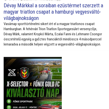
Dévay Márkkal a soraiban ezüstérmet szerzett a
magyar triatlon csapat a hamburgi vegyesváltó-
világbajnokságon
Vasárnap sporttörténelmi sikert ért el a magyar triatlonos csapat
Hamburgban. A fehérvári Trion Triatlon Sportegyesület versenyzője,
Dévay Márk, valamint Kropkó Márta, Szalai Fanni és Lehmann Csongor
összetételű egység a győztes franciáktól mindössze 4 másodperccel
lemaradva a második helyen végzett a vegyesváltó-világbajnokságon.