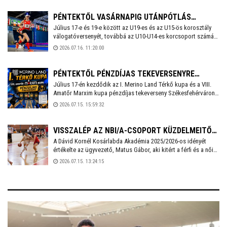
várhatók.
PÉNTEKTŐL VASÁRNAPIG UTÁNPÓTLÁS
Július 17-e és 19-e között az U19-es és az U15-ös korosztály
ÖTTUSA VERSENYEKET RENDEZNEK
válogatóversenyét, továbbá az U10-U14-es korcsoport számára
SZÉKESFEHÉRVÁRON
két- és háromtusa országos bajnokságot és Laser Run
2026.07.16. 11:20:00
országos bajnokságot rendeznek Székesfehérváron.
PÉNTEKTŐL PÉNZDÍJAS TEKEVERSENYRE
Július 17-én kezdődik az I. Merino Land Térkő kupa és a VIII.
VÁRJÁK A SPORTÁG SZERELMESEIT
Amatőr Marxim kupa pénzdíjas tekeverseny Székesfehérváron.
SZÉKESFEHÉRVÁRON
A Köfém SC szervezésében megvalósuló vetélkedésre
2026.07.15. 15:59:32
pénteken 12.00 óráig még lehet jelentkezni!
VISSZALÉP AZ NBI/A-CSOPORT KÜZDELMEITŐL
A Dávid Kornél Kosárlabda Akadémia 2025/2026-os idényét
A DÁVID KORNÉL KOSÁRLABDA AKADÉMIA NŐI
értékelte az ügyvezető, Matus Gábor, aki kitért a férfi és a női
CSAPATA
szakág eredményeire, valamint beszélt a következő szezon
2026.07.15. 13:24:15
céljairól és a női A-csoportos csapat jövőjéről is.