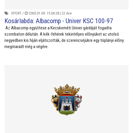
SPORT
/
2005.01.09. 15:04:28 |
22 éve
Kosárlabda: Albacomp - Univer KSC 100-97
Az Albacomp együttese a Kecskeméti Univer gárdáját fogadta
szombaton délután. A kék-fehérek tekintélyes előnyüket az utolsó
negyedben kis híján eljátszották, de szerencséjükre egy triplányi előny
megmaradt még a végére.