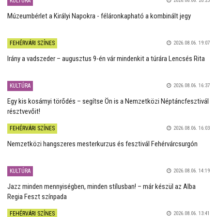
KULTÚRA
2026.08.06. 20:23
Múzeumbérlet a Királyi Napokra - féláronkapható a kombinált jegy
FEHÉRVÁRI SZÍNES
2026.08.06. 19:07
Irány a vadszeder – augusztus 9-én vár mindenkit a túrára Lencsés Rita
KULTÚRA
2026.08.06. 16:37
Egy kis kosárnyi törődés – segítse Ön is a Nemzetközi Néptáncfesztivál
résztvevőit!
FEHÉRVÁRI SZÍNES
2026.08.06. 16:03
Nemzetközi hangszeres mesterkurzus és fesztivál Fehérvárcsurgón
KULTÚRA
2026.08.06. 14:19
Jazz minden mennyiségben, minden stílusban! – már készül az Alba
Regia Feszt színpada
FEHÉRVÁRI SZÍNES
2026.08.06. 13:41