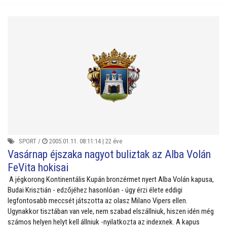
SPORT
/
2005.01.11. 08:11:14 |
22 éve
Vasárnap éjszaka nagyot buliztak az Alba Volán
FeVita hokisai
A jégkorong Kontinentális Kupán bronzérmet nyert Alba Volán kapusa,
Budai Krisztián - edzőjéhez hasonlóan - úgy érzi élete eddigi
legfontosabb meccsét játszotta az olasz Milano Vipers ellen.
Ugynakkor tisztában van vele, nem szabad elszállniuk, hiszen idén még
számos helyen helyt kell állniuk -nyilatkozta az indexnek. A kapus