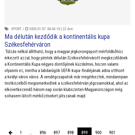
SPORT
/
2005.01.07. 06:43:10 |
22 éve
Ma délután kezdődik a kontinentális kupa
Székesfehérváron
Túlzás nélkül állítható, hogy a magyar jégkorongsport mérföldkőhöz
érkezett azzal, hogy péntek délután Székesfehérvárott megkezdődnek
a Kontinentális Kupa négyes döntőjének küzdelmei, hiszen valami
olyasmi ez, mintha a labdarúgók UEFA-kupa-fináléjának adna otthont
a királyi város város. A vendégcsapatok már megérkeztek, mindannyian
testközelből megismerkedtek a székesfehérvári jégcsarnokkal, ahol az
elkövetkezendő három nap során klubszinten Magyarországon még
sohasem látott mérkőzéseket játszanak majd.
1
...
896
897
898
899
900
901