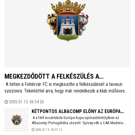
MEGKEZDŐDÖTT A FELKÉSZÜLÉS A
A héten a Fehérvár FC is megkezdte a felkészülését a tavaszi
FEHÉRVÁR FC-NÉL
szezonra. Tekintettel arra, hogy már rendelkezik a klub műfüves
pályával, így Csertői Aurél azt kérte a vezetőktől, hogy minél több
2005.01.13. 06:54:26
edzőmérkőzést rendezzenek meg a Sóstói stadionban. Ennek
megfelelően januárban és februárban a tervek szerint 11
KÉTPONTOS ALBACOMP ELŐNY AZ EURÓPA
találkozóra kerül sor.
A a férfi kosárlabda Európa Kupa nyolcaddöntőjében az
KUPÁBAN
Albacomp Portugáliába utazott. Spivey-vék a CAB Madeira
vendégeként végül 82-80-ra győzni tudtak, így minimális
2005.01.13. 06:51:12
előnnyel várhatják a jövő hét szerdai, székesfehérvári