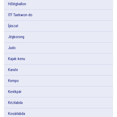
Hőlégballon
ITF Taekwon-do
Íjászat
Jégkorong
Judo
Kajak-kenu
Karate
Kempo
Kerékpár
Kézilabda
Kosárlabda