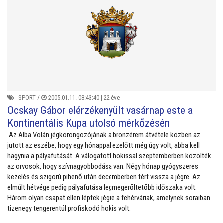
SPORT
/
2005.01.11. 08:43:40 |
22 éve
Ocskay Gábor elérzékenyült vasárnap este a
Kontinentális Kupa utolsó mérkőzésén
Az Alba Volán jégkorongozójának a bronzérem átvétele közben az
jutott az eszébe, hogy egy hónappal ezelőtt még úgy volt, abba kell
hagynia a pályafutását. A válogatott hokissal szeptemberben közölték
az orvosok, hogy szívnagyobbodása van. Négy hónap gyógyszeres
kezelés és szigorú pihenő után decemberben tért vissza a jégre. Az
elmúlt hétvége pedig pályafutása legmegerőltetőbb időszaka volt.
Három olyan csapat ellen léptek jégre a fehérváriak, amelynek soraiban
tizenegy tengerentúl profiskodó hokis volt.