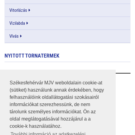
Vitorlázás
Vizilabda
Vívás
NYITOTT TORNATERMEK
RSS
Székesfehérvár MJV weboldalain cookie-at
(sütiket) használunk annak érdekében, hogy
A HONLAP 2017.03.31-I ÁLLAPOTA
felhasználóink oldallátogatási szokásairól
információkat szerezhessünk, de nem
JOGI NYILATKOZAT
tárolunk személyes információkat. Ön az
IMPRESSZUM
oldal meglátogatásával hozzájárul a a
cookie-k használatához.
MÉDIAAJÁNLAT
További információ az adatkezelési