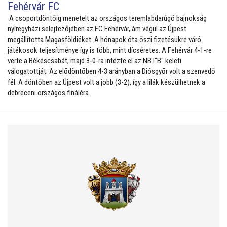
Fehérvár FC
A csoportdöntőig menetelt az országos teremlabdarúgó bajnokság
nyíregyházi selejtezőjében az FC Fehérvár, ám végül az Újpest
megállította Magasföldiéket. A hónapok óta őszi fizetésükre váró
játékosok teljesítménye így is több, mint dícséretes. A Fehérvár 4-1-re
verte a Békéscsabát, majd 3-0-ra intézte el az NB.I"B" keleti
válogatottját. Az elődöntőben 4-3 arányban a Diósgyőr volt a szenvedő
fél. A döntőben az Újpest volt a jobb (3-2), így a lilák készülhetnek a
debreceni országos fináléra.