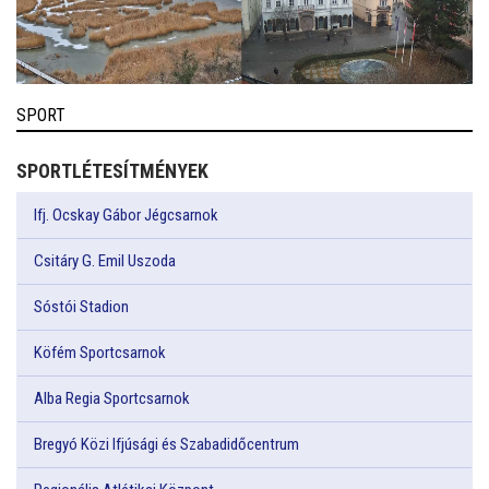
SPORT
SPORTLÉTESÍTMÉNYEK
Ifj. Ocskay Gábor Jégcsarnok
Csitáry G. Emil Uszoda
Sóstói Stadion
Köfém Sportcsarnok
Alba Regia Sportcsarnok
Bregyó Közi Ifjúsági és Szabadidőcentrum