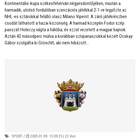
Kontinentális-kupa székesfehérvári négyesdöntőjében, miután a
harmadik, utolsó fordulóban szenzációs játékkal 2-1-re legyőzte az
NHL-es sztárokkal felálló olasz Milano Viperst. A záró játékrészben
csodát láthatott a hazai közönség. A harmad közepén Fodor szép
passzát Holeczy vágta a hálóba, és ezzel vezetett a magyar bajnok.
Aztán 42 másodperc múlva a korábban szívpanaszokkal kezelt Ocskay
Gábor szolgálta ki Gröschlt, aki nem hibázott...
SPORT
/
2005.01.09. 15:09:25 |
22 éve