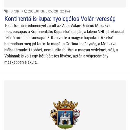
SPORT
/
2005.01.08. 07:50:28 |
22 éve
Kontinentális-kupa: nyolcgólos Volán-vereség
Papírforma eredménnyel zárult az Alba Volán-Dinamo Moszkva
összecsapás a Kontinentális Kupa első napján, a kilenc NHL-játékossal
felálló orosz sztárcsapat 8-0-ra verte a magyar bajnokot. Az első
harmadban még jól tartotta magát a Cortina-legénység, a Moszkva
hiába támadott többet, nem tudta feltörni a magyar védelmet, sőt, a
Volánnak is volt egy-két ígéretes lövése, aztán a végeredmény
másképpen alakult...