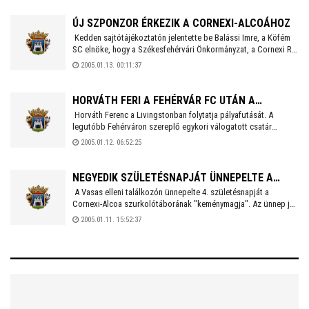
visszavágót.
ÚJ SZPONZOR ÉRKEZIK A CORNEXI-ALCOÁHOZ
Kedden sajtótájékoztatón jelentette be Balássi Imre, a Köfém
SC elnöke, hogy a Székesfehérvári Önkormányzat, a Cornexi Rt.
és az Alcoa Köfém Kft. mellett, egy újabb, jelentős anyagi
2005.01.13. 00:11:37
támogatást nyújtó névadó szponzor fogja támogatni a női
kézilabda-csapatot. Az erről szóló megállapodás szombaton, a
Frankfurt elleni EHF mérkőzés előtt kerül aláírásra.
HORVÁTH FERI A FEHÉRVÁR FC UTÁN A
Horváth Ferenc a Livingstonban folytatja pályafutását. A
LIVINGSTONE CSAPATÁBAN FOLYTATJA
legutóbb Fehérváron szereplő egykori válogatott csatár
egyelőre féléves szerződést írt alá az élvonal utolsó helyén álló
2005.01.12. 06:52:25
csapathoz, amelynek azonban opciós joga van a támadóra.
Horváth FIFA-licences menedzsere, a korábbi csapattárs Vasile
Miriuta már december óta kapcsolatban állt a skótokkal, az
NEGYEDIK SZÜLETÉSNAPJÁT ÜNNEPELTE A
utolsó napokban már csak a szerződési pontok finomításán
A Vasas elleni találkozón ünnepelte 4. születésnapját a
CORNEXI-ALCOA SZURKOLÓGÁRDÁJA
volt a hangsúly.
Cornexi-Alcoa szurkolótáborának "keménymagja". Az ünnep jól
sikerült: a CF kitett magáért, a csapat szinte hazai pályán
2005.01.11. 15:52:37
játszott és nyert a Fáy utcában. A Crazy Fans-t 2001 januárjában
alakították a meccsekre kijáró fiatalok, akik ha még nincsenek is
nagyon sokan, de -ahogy azt egy jó keménymagnak illik- minden
idegenbeli meccsen képviseltetik magukat, és szurkolnak a
fehérvári csapatnak.