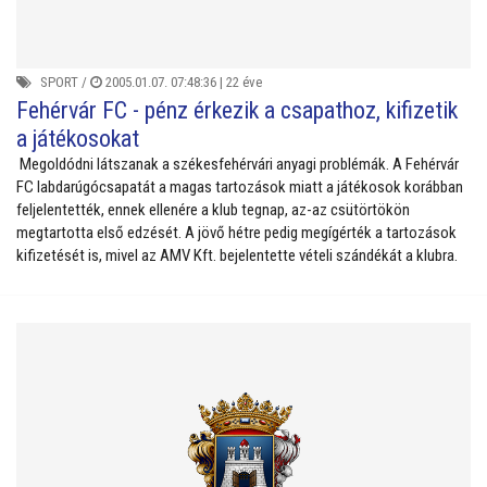
SPORT
/
2005.01.07. 07:48:36 |
22 éve
Fehérvár FC - pénz érkezik a csapathoz, kifizetik
a játékosokat
Megoldódni látszanak a székesfehérvári anyagi problémák. A Fehérvár
FC labdarúgócsapatát a magas tartozások miatt a játékosok korábban
feljelentették, ennek ellenére a klub tegnap, az-az csütörtökön
megtartotta első edzését. A jövő hétre pedig megígérték a tartozások
kifizetését is, mivel az AMV Kft. bejelentette vételi szándékát a klubra.