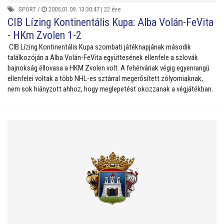
SPORT
/
2005.01.09. 13:30:47 |
22 éve
CIB Lízing Kontinentális Kupa: Alba Volán-FeVita
- HKm Zvolen 1-2
CIB Lízing Kontinentális Kupa szombati játéknapjának második
találkozóján a Alba Volán-FeVita együttesének ellenfele a szlovák
bajnokság éllovasa a HKM Zvolen volt. A fehérváriak végig egyenrangú
ellenfelei voltak a több NHL-es sztárral megerősített zólyomiaknak,
nem sok hiányzott ahhoz, hogy meglepetést okozzanak a végjátékban.