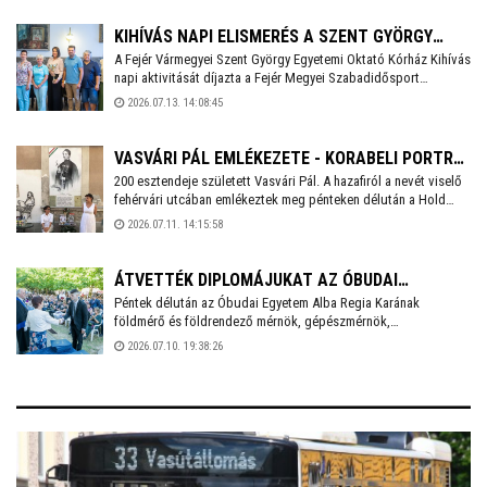
költöznek a város szívébe, 19.00 órától a Sirtaki táncegyüttes
lép fel a Szent István Király Múzeum Rendházépület előtt.
KIHÍVÁS NAPI ELISMERÉS A SZENT GYÖRGY
A Fejér Vármegyei Szent György Egyetemi Oktató Kórház Kihívás
KÓRHÁZ DOLGOZÓINAK
napi aktivitását díjazta a Fejér Megyei Szabadidősport
Szövetség. Hétfőn sajtónyilvános keretek között adta át Parall
2026.07.13. 14:08:45
Bálint, a szövetség elnöke a serleggel járó elismerést Nyakas
Eszternek, a kórház ápolási igazgatójának. Mint elhangzott, a
május végi országos eseményhez évek óta csatlakoznak, és
VASVÁRI PÁL EMLÉKEZETE - KORABELI PORTRÉ
2025-ben elindították a Fitt-Kórház egészségfejlesztő
200 esztendeje született Vasvári Pál. A hazafiról a nevét viselő
ÉS IDÉZETEK ŐRZIK A KIVÉTELES SZEMÉLYISÉG
programot.
fehérvári utcában emlékeztek meg pénteken délután a Hold
GONDOLATAIT
Antikvárium szervezésében.
2026.07.11. 14:15:58
ÁTVETTÉK DIPLOMÁJUKAT AZ ÓBUDAI
Péntek délután az Óbudai Egyetem Alba Regia Karának
EGYETEM ALBA REGIA KARÁNAK VÉGZŐSEI
földmérő és földrendező mérnök, gépészmérnök,
geoinformatikus, mérnök informatikus, mechatronikai mérnök,
2026.07.10. 19:38:26
műszaki menedzser, sportközgazdász, villamosmérnök, pilóta
nélküli légijármű üzemeltető szakmérnök és geoinformatikai
szakmérnők szakon végzett hallgatói vehették át diplomáikat.