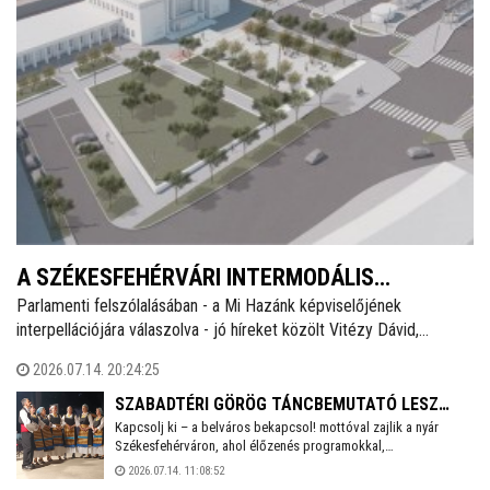
A SZÉKESFEHÉRVÁRI INTERMODÁLIS
Parlamenti felszólalásában - a Mi Hazánk képviselőjének
CSOMÓPONTRÓL IS SZÓLT A PARLAMENTBEN
interpellációjára válaszolva - jó híreket közölt Vitézy Dávid,
A KÖZLEKEDÉSI ÉS BERUHÁZÁSI MINISZTER
Magyarország közlekedési és beruházási minisztere annak
2026.07.14. 20:24:25
kapcsán, hogy a buszállomásokat közelebb vigyék a vasúthoz és
integrált átszállócsomópontok jöjjenek létre.
SZABADTÉRI GÖRÖG TÁNCBEMUTATÓ LESZ
Kapcsolj ki – a belváros bekapcsol! mottóval zajlik a nyár
SZERDÁN ESTE A FŐ UTCÁN, A MÚZEUM ELŐTT
Székesfehérváron, ahol élőzenés programokkal,
táncbemutatókkal, közösségi szórakoztató eseményekkel
2026.07.14. 11:08:52
várják az érdeklődőket. Július 15-én, szerdán görög dallamok