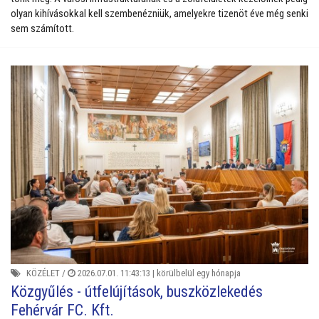
olyan kihívásokkal kell szembenézniük, amelyekre tizenöt éve még senki
sem számított.
KÖZÉLET
/
2026.07.01. 11:43:13 |
körülbelül egy hónapja
Közgyűlés - útfelújítások, buszközlekedés
Fehérvár FC. Kft.