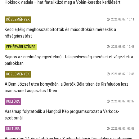
Hokisok viadala – hat fiatal küzd meg a Volán-keretbe kerülésért
KÖZLEMÉNYEK
2026.08.07. 13:11
Kedd éjfélig meghosszabbították és másodfokúra mérséklik a
hőségriasztást
FEHÉRVÁRI SZÍNES
2026.08.07. 10:48
Sajnos az eredmény egyértelmű - talajnedvesség-méréseket végeztek a
parkokban
KÖZLEMÉNYEK
2026.08.07. 10:45
A Bem József utca környékén, a Bartók Béla téren és Kisfaludon lesz
áramszünet augusztus 10-én
KULTÚRA
2026.08.07. 08:37
Vasárnap folytatódik a Hangból Kép programsorozat a Varkocs-
szobornál
KULTÚRA
2026.08.07. 07:08
Augusztus 14-én pénteken lesz Székesfehérvár fogadalmi szentmiséje