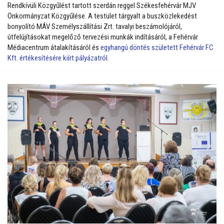
Rendkívüli Közgyűlést tartott szerdán reggel Székesfehérvár MJV
Önkormányzat Közgyűlése. A testület tárgyalt a buszközlekedést
bonyolító MÁV Személyszállítási Zrt. tavalyi beszámolójáról,
útfelújításokat megelőző tervezési munkák indításáról, a Fehérvár
Médiacentrum átalakításáról és
egyhangú döntés született Fehérvár FC
Kft. értékesítésére kiírt pályázatról.