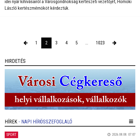
idei nyár kihívásairól a Városgondnokság kertészeti vezetőjét, Homoki
László kertészmérnököt kérdeztük.
1
2
3
4
5
...
1023
HIRDETÉS
HÍREK
- NAPI HÍRÖSSZEFOGLALÓ
SPORT
2026.08.08. 07:07