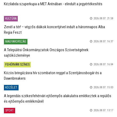
Kézilabda szuperkupa a MET Arénában - elindult a jegyértékesítés
KULTÚRA
2026.08.07. 21:58
Zenél a tér! – végzős diákok koncertjével indult a háromnapos Alba
Regia Feszt
MAGYARORSZÁG
2026.08.07. 16:37
A Települési Önkormányzatok Országos Szövetségének
sajtóközleménye
FEHÉRVÁRI SZÍNES
2026.08.07. 16:04
Közös bringázásra hív szombaton reggel a Szentjánosbogár és a
Dawnbreakers
KÖZÉLET
2026.08.07. 15:03
A legendás székesfehérvári ejtőernyős alakulatra emlékeztek a repülős
és ejtőernyős emlékműnél
SPORT
2026.08.07. 13:17