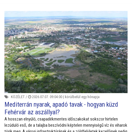
KÖZÉLET
/
2026.07.07. 09:04:00 |
körülbelül egy hónapja
Mediterrán nyarak, apadó tavak - hogyan küzd
Fehérvár az aszállyal?
A hosszan elnyúló, csapadékmentes időszakokat sokszor hirtelen
lezúduló eső, de a talajba beszívódni képtelen mennyiségű víz és viharok
törik meg. A városi infrastruktúrának és a zöldfelületek kezelőinek pedig