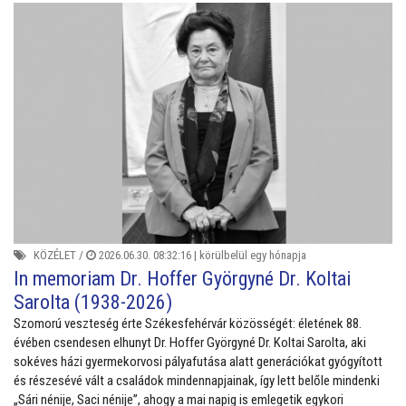
KÖZÉLET
/
2026.06.30. 08:32:16 |
körülbelül egy hónapja
In memoriam Dr. Hoffer Györgyné Dr. Koltai
Sarolta (1938-2026)
Szomorú veszteség érte Székesfehérvár közösségét: életének 88.
évében csendesen elhunyt Dr. Hoffer Györgyné Dr. Koltai Sarolta, aki
sokéves házi gyermekorvosi pályafutása alatt generációkat gyógyított
és részesévé vált a családok mindennapjainak, így lett belőle mindenki
„Sári nénije, Saci nénije”, ahogy a mai napig is emlegetik egykori