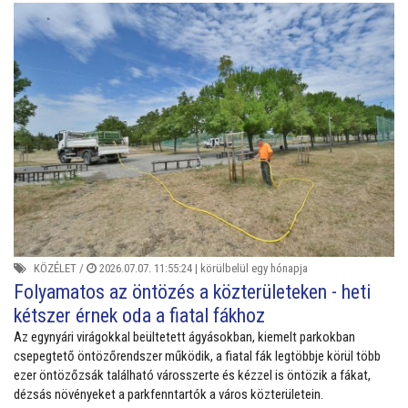
KÖZÉLET
/
2026.07.07. 11:55:24 |
körülbelül egy hónapja
Folyamatos az öntözés a közterületeken - heti
kétszer érnek oda a fiatal fákhoz
Az egynyári virágokkal beültetett ágyásokban, kiemelt parkokban
csepegtető öntözőrendszer működik, a fiatal fák legtöbbje körül több
ezer öntözőzsák található városszerte és kézzel is öntözik a fákat,
dézsás növényeket a parkfenntartók a város közterületein.