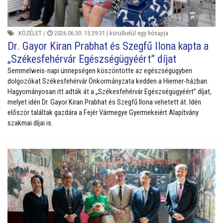
KÖZÉLET
/
2026.06.30. 15:39:31 |
körülbelül egy hónapja
Dr. Gayor Kiran Prabhat és Szegfű Ilona kapta a
„Székesfehérvár Egészségügyéért” díjat
Semmelweis-napi ünnepségen köszöntötte az egészségügyben
dolgozókat Székesfehérvár Önkormányzata kedden a Hiemer-házban.
Hagyományosan itt adták át a „Székesfehérvár Egészségügyéért” díjat,
melyet idén Dr. Gayor Kiran Prabhat és Szegfű Ilona vehetett át. Idén
először találtak gazdára a Fejér Vármegye Gyermekeiért Alapítvány
szakmai díjai is.