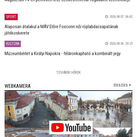
SPORT
2026.08.07. 06:42
Alaposan átalakul a MÁV Előre Foxconn női röplabdacsapatának
játékoskerete
KULTÚRA
2026.08.06. 20:23
Múzeumbérlet a Királyi Napokra - féláronkapható a kombinált jegy
TOVÁBBI HÍREK
ÖSSZES
WEBKAMERA