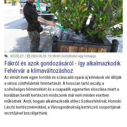
KÖZÉLET
/
2026.06.30. 12:38:00 |
körülbelül egy hónapja
Fákról és azok gondozásáról - így alkalmazkodik
Fehérvár a klímaváltozáshoz
Az elmúlt évek egyre forróbb és szárazabb nyarai új kihívások elé állítják
a városi zöldfelületek fenntartását. A hosszan tartó aszály, a
szélsőséges hőmérséklet és a csapadék egyenetlen eloszlása miatt a
korábban bevált kertészeti módszerek már nem minden esetben
működnek. Arról, hogyan alkalmazkodik ehhez Székesfehérvár, Homoki
László kertészmérnökkel, a Városgondnokság kertészeti csoportjának
vezetőjével beszélgettünk.