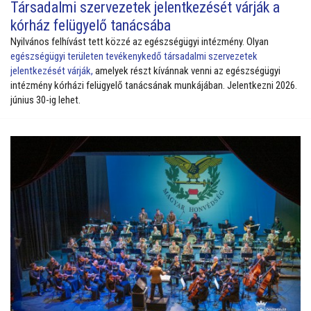
Társadalmi szervezetek jelentkezését várják a
kórház felügyelő tanácsába
Nyilvános felhívást tett közzé az egészségügyi intézmény. Olyan
e
gészségügyi területen tevékenykedő társadalmi szervezetek
jelentkezését várják,
amelyek részt kívánnak venni az egészségügyi
intézmény kórházi felügyelő tanácsának munkájában. Jelentkezni 2026.
június 30-ig lehet.