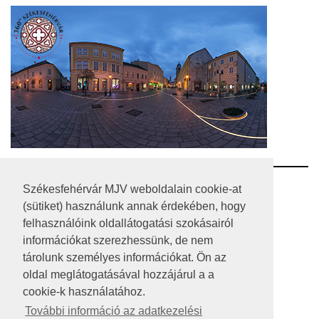
RSS
Székesfehérvár MJV weboldalain cookie-at
(sütiket) használunk annak érdekében, hogy
A HONLAP 2017.03.31-I ÁLLAPOTA
felhasználóink oldallátogatási szokásairól
információkat szerezhessünk, de nem
JOGI NYILATKOZAT
tárolunk személyes információkat. Ön az
IMPRESSZUM
oldal meglátogatásával hozzájárul a a
cookie-k használatához.
MÉDIAAJÁNLAT
További információ az adatkezelési