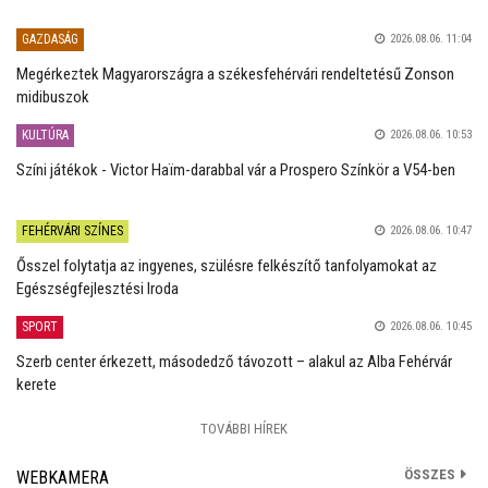
GAZDASÁG
2026.08.06. 11:04
Megérkeztek Magyarországra a székesfehérvári rendeltetésű Zonson
midibuszok
KULTÚRA
2026.08.06. 10:53
Színi játékok - Victor Haïm-darabbal vár a Prospero Színkör a V54-ben
FEHÉRVÁRI SZÍNES
2026.08.06. 10:47
Ősszel folytatja az ingyenes, szülésre felkészítő tanfolyamokat az
Egészségfejlesztési Iroda
SPORT
2026.08.06. 10:45
Szerb center érkezett, másodedző távozott – alakul az Alba Fehérvár
kerete
TOVÁBBI HÍREK
ÖSSZES
WEBKAMERA