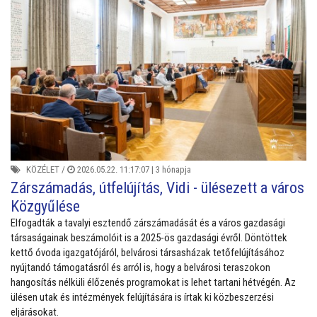
KÖZÉLET
/
2026.05.22. 11:17:07 |
3 hónapja
Zárszámadás, útfelújítás, Vidi - ülésezett a város
Közgyűlése
Elfogadták a tavalyi esztendő zárszámadását és a város gazdasági
társaságainak beszámolóit is a 2025-ös gazdasági évről. Döntöttek
kettő óvoda igazgatójáról, belvárosi társasházak tetőfelújításához
nyújtandó támogatásról és arról is, hogy a belvárosi teraszokon
hangosítás nélküli élőzenés programokat is lehet tartani hétvégén. Az
ülésen utak és intézmények felújítására is írtak ki közbeszerzési
eljárásokat.