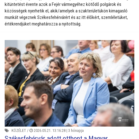
kitüntetést évente azok a Fejér vármegyéhez kötődő polgárok és
közösségek nyerhetik el, akik/amelyek a szakterületükön kimagasló
munkát végeznek Székesfehérvárért és az itt élőkért, szemléletüket,
értékrendjüket meghatározza a nyitottság.
KÖZÉLET
/
2026.05.21. 13:16:28 |
3 hónapja
Székesfehérvár adott otthont a Magyar