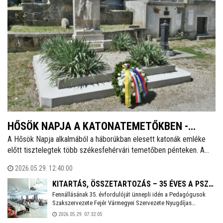
HŐSÖK NAPJA A KATONATEMETŐKBEN -
A Hősök Napja alkalmából a háborúkban elesett katonák emléke
VASÁRNAP IS FOLYTATÓDNAK A
előtt tisztelegtek több székesfehérvári temetőben pénteken. A
MEGEMLÉKEZÉSEK
megemlékezések vasárnap délben hagyományosan a Hősök terén
2026.05.29. 12:40:00
folytatódnak, majd a Don-kanyar emlékkápolnánál 15 órakor
szentmisével zárulnak, amelyet Spányi Antal püspök celebrál majd.
KITARTÁS, ÖSSZETARTOZÁS – 35 ÉVES A PSZ
Fennállásának 35. évfordulóját ünnepli idén a Pedagógusok
FEJÉR VÁRMEGYEI SZERVEZETÉNEK NYUGDÍJAS
Szakszervezete Fejér Vármegyei Szervezete Nyugdíjas
TAGOZATA
Tagozata. A születésnap alkalmából rendezett csütörtöki
2026.05.29. 07:32:05
ünnepségen a jubiláló szervezetet és a nyugdíjas