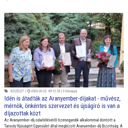
KÖZÉLET
/
2026.05.22. 09:12:53 |
3 hónapja
Idén is átadták az Aranyember-díjakat - művész,
mérnök, önkéntes szervezet és újságíró is van a
díjazottak közt
Az Aranyember-díj odaítéléséről tizenegyedik alkalommal döntött a
Tarsoly Ifjúságért Egyesület által megbízott Aranyember-díj Bizottság. A