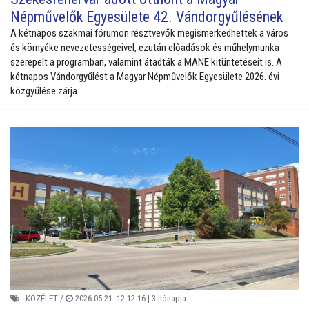
Népművelők Egyesülete 42. Vándorgyűlésének
A kétnapos szakmai fórumon résztvevők megismerkedhettek a város
és környéke nevezetességeivel, ezután előadások és műhelymunka
szerepelt a programban, valamint átadták a MANE kitüntetéseit is.
A
kétnapos Vándorgyűlést a Magyar Népművelők Egyesülete 2026. évi
közgyűlése zárja.
KÖZÉLET
/
2026.05.21. 12:12:16 |
3 hónapja