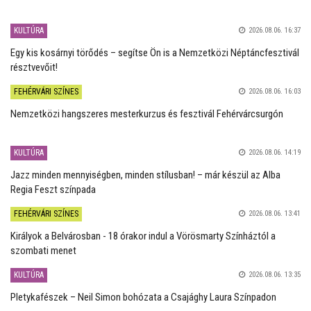
KULTÚRA
2026.08.06. 16:37
Egy kis kosárnyi törődés – segítse Ön is a Nemzetközi Néptáncfesztivál
résztvevőit!
FEHÉRVÁRI SZÍNES
2026.08.06. 16:03
Nemzetközi hangszeres mesterkurzus és fesztivál Fehérvárcsurgón
KULTÚRA
2026.08.06. 14:19
Jazz minden mennyiségben, minden stílusban! – már készül az Alba
Regia Feszt színpada
FEHÉRVÁRI SZÍNES
2026.08.06. 13:41
Királyok a Belvárosban - 18 órakor indul a Vörösmarty Színháztól a
szombati menet
KULTÚRA
2026.08.06. 13:35
Pletykafészek – Neil Simon bohózata a Csajághy Laura Színpadon