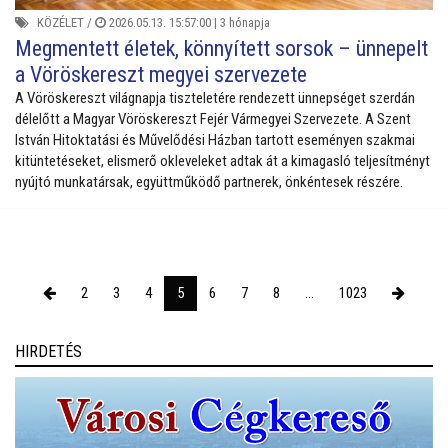
KÖZÉLET
/
2026.05.13. 15:57:00 |
3 hónapja
Megmentett életek, könnyített sorsok – ünnepelt
a Vöröskereszt megyei szervezete
A Vöröskereszt világnapja tiszteletére rendezett ünnepséget szerdán
délelőtt a Magyar Vöröskereszt Fejér Vármegyei Szervezete. A Szent
István Hitoktatási és Művelődési Házban tartott eseményen szakmai
kitüntetéseket, elismerő okleveleket adtak át a kimagasló teljesítményt
nyújtó munkatársak, együttműködő partnerek, önkéntesek részére.
2
3
4
5
6
7
8
...
1023
HIRDETÉS