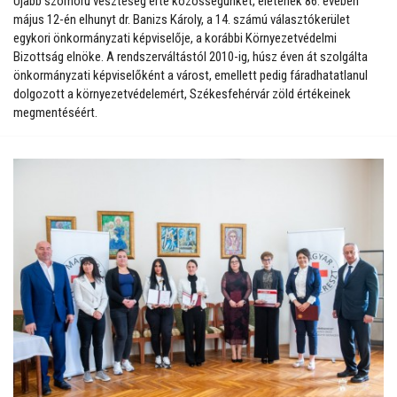
Újabb szomorú veszteség érte közösségünket, életének 86. évében
május 12-én elhunyt dr. Banizs Károly, a 14. számú választókerület
egykori önkormányzati képviselője, a korábbi Környezetvédelmi
Bizottság elnöke. A rendszerváltástól 2010-ig, húsz éven át szolgálta
önkormányzati képviselőként a várost, emellett pedig fáradhatatlanul
dolgozott a környezetvédelemért, Székesfehérvár zöld értékeinek
megmentéséért.