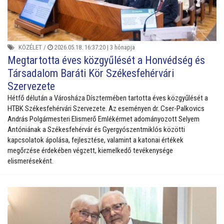
KÖZÉLET
/
2026.05.18. 16:37:20 |
3 hónapja
Megtartotta éves közgyűlését a Honvédség és
Társadalom Baráti Kör Székesfehérvári
Szervezete
Hétfő délután a Városháza Dísztermében tartotta éves közgyűlését a
HTBK Székesfehérvári Szervezete. Az eseményen dr. Cser-Palkovics
András Polgármesteri Elismerő Emlékérmet adományozott Selyem
Antóniának a Székesfehérvár és Gyergyószentmiklós közötti
kapcsolatok ápolása, fejlesztése, valamint a katonai értékek
megőrzése érdekében végzett, kiemelkedő tevékenysége
elismeréseként.