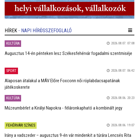
HÍREK
- NAPI HÍRÖSSZEFOGLALÓ
KULTÚRA
2026.08.07. 07:08
Augusztus 14-én pénteken lesz Székesfehérvár fogadalmi szentmiséje
SPORT
2026.08.07. 06:42
Alaposan átalakul a MÁV Előre Foxconn női röplabdacsapatának
játékoskerete
KULTÚRA
2026.08.06. 20:23
Múzeumbérlet a Királyi Napokra - féláronkapható a kombinált jegy
FEHÉRVÁRI SZÍNES
2026.08.06. 19:07
Irány a vadszeder – augusztus 9-én vár mindenkit a túrára Lencsés Rita