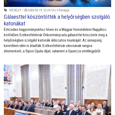
KÖZÉLET
/
2026.05.19. 22:24:10 |
3 hónapja
Gálaesttel köszöntötték a helyőrségben szolgáló
katonákat
Évtizedes hagyományokhoz híven és a Magyar Honvédelem Napjához
kötődően Székesfehérvár Önkormányzata gálaesttel köszönte meg a
helyőrségben szolgáló katonák áldozatos munkáját. Az ünnepség
keretében idén is átadták Székesfehérvár városának rangos
elismerését, a Sipos Gyula-díjat, valamint a Gyuricza-emlékgyűrűt.