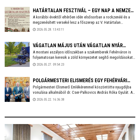
pedagógusokat a város nevében Mészáros Attila
alpolgármester köszöntötte.
HATÁRTALAN FESZTIVÁL – EGY NAP A NEMZETI
A korábbi évektől eltérően idén elsősorban a rockzenéé és a
ÖSSZETARTOZÁS JEGYÉBEN
megzenésített verseké lesz a főszerep az V. Határtalan
Fesztiválon. A május 30-i rendezvény részleteit
2026.05.28. 13:43:11
sajtótájékoztatón ismertette Juhász László önkormányzati
képviselő, a fesztivál főszervezője és Deák Lajosné, a
nemzetpolitikai ügyek tanácsnoka.
VÁGATLAN MÁJUS UTÁN VÁGATLAN NYÁR
A mostani aszályos időszakban a szakemberek Fehérváron is
FEHÉRVÁRON
folyamatosan keresik a zöld környezetet segítő megoldásokat.
A Városgondnokság a legtöbb helyen csak kontúrt húz a járdák
2026.05.27. 09:54:23
mellett Fehérváron és nem nyírják a zöldterületeket. Ez alól csak
a belvárosi frekventált parkok jelentenek kivételt.
POLGÁRMESTERI ELISMERÉS EGY FEHÉRVÁRI
Polgármesteri Elismerő Emlékéremmel köszöntötte nyugdíjba
LOKÁLPATRIÓTÁNAK
vonulása alkalmából dr. Cser-Palkovics András Róka Gyulát. Az
elismerést a Városházán tartott fogadáson adta át a város
2026.05.22. 16:36:38
polgármestere a székesfehérvári civil élet egyik legaktívabb
képviselőjének, aki szociális munkásként az Alba Bástya
Család- és Gyermekjóléti Központban fejezte be aktív
pályafutását.