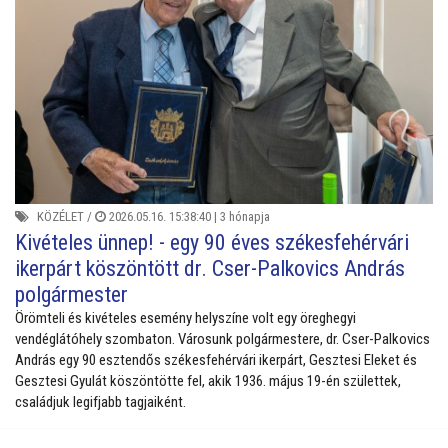
KÖZÉLET
/
2026.05.16. 15:38:40 |
3 hónapja
Kivételes ünnep! - egy 90 éves székesfehérvári
ikerpárt köszöntött dr. Cser-Palkovics András
polgármester
Örömteli és kivételes esemény helyszíne volt egy öreghegyi
vendéglátóhely szombaton. Városunk polgármestere, dr. Cser-Palkovics
András egy 90 esztendős székesfehérvári ikerpárt, Gesztesi Eleket és
Gesztesi Gyulát köszöntötte fel, akik 1936. május 19-én születtek,
családjuk legifjabb tagjaiként.