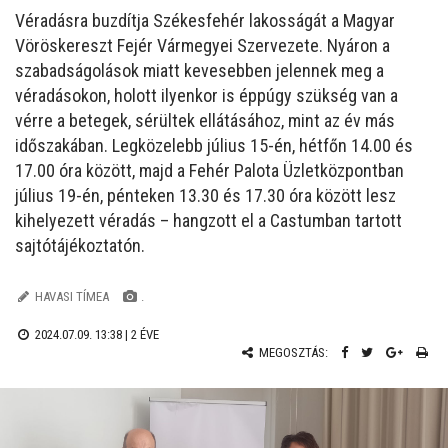
Véradásra buzdítja Székesfehér lakosságát a Magyar
Vöröskereszt Fejér Vármegyei Szervezete. Nyáron a
szabadságolások miatt kevesebben jelennek meg a
véradásokon, holott ilyenkor is éppúgy szükség van a
vérre a betegek, sérültek ellátásához, mint az év más
időszakában. Legközelebb július 15-én, hétfőn 14.00 és
17.00 óra között, majd a Fehér Palota Üzletközpontban
július 19-én, pénteken 13.30 és 17.30 óra között lesz
kihelyezett véradás – hangzott el a Castumban tartott
sajtótájékoztatón.
HAVASI TÍMEA
.
2024.07.09. 13:38 |
2 ÉVE
MEGOSZTÁS: