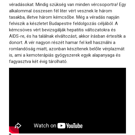
véradásokat. Mindig szükség van minden vércsoportra! Egy
alkalommal összesen fél liter vért vesznek le három
tasakba, illetve három kémcsőbe. Még a véradás napján
felviszik a készletet Budapestre feldolgozás céljából. A
kémcsöves vért bevizsgálják hepatitis változatokra és
AIDS-re, és ha találnak elváltozást, akkor írásban értesítik a
donort. A vér nagyon részét hamar fel kell használni a
romlandóság miatt, azonban készítenek belőle vérplazmát
is, ami a kemoterápiás gyógyszerek egyik alapanyaga és
fagyasztva két évig tárolható.