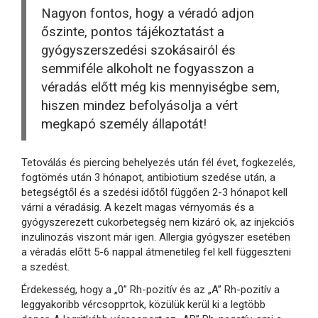
Nagyon fontos, hogy a véradó adjon
őszinte, pontos tájékoztatást a
gyógyszerszedési szokásairól és
semmiféle alkoholt ne fogyasszon a
véradás előtt még kis mennyiségbe sem,
hiszen mindez befolyásolja a vért
megkapó személy állapotát!
Tetoválás és piercing behelyezés után fél évet, fogkezelés,
fogtömés után 3 hónapot, antibiotium szedése után, a
betegségtől és a szedési időtől függően 2-3 hónapot kell
várni a véradásig. A kezelt magas vérnyomás és a
gyógyszerezett cukorbetegség nem kizáró ok, az injekciós
inzulinozás viszont már igen. Allergia gyógyszer esetében
a véradás előtt 5-6 nappal átmenetileg fel kell függeszteni
a szedést.
Érdekesség, hogy a „0” Rh-pozitív és az „A” Rh-pozitív a
leggyakoribb vércsopprtok, közülük kerül ki a legtöbb