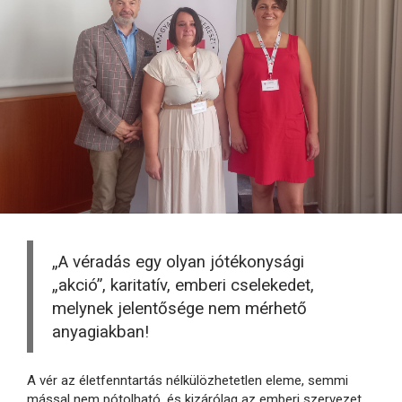
„A véradás egy olyan jótékonysági
„akció”, karitatív, emberi cselekedet,
melynek jelentősége nem mérhető
anyagiakban!
A vér az életfenntartás nélkülözhetetlen eleme, semmi
mással nem pótolható, és kizárólag az emberi szervezet