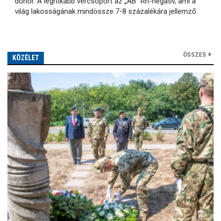
donor. A legritkább vércsoport az „AB” Rh-negatív, ami a
világ lakosságának mindössze 7-8 százalékára jellemző.
ÖSSZES
KÖZÉLET