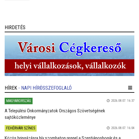
óta készülnek a rohamra.
HIRDETÉS
HÍREK
- NAPI HÍRÖSSZEFOGLALÓ
MAGYARORSZÁG
2026.08.07. 16:37
A Települési Önkormányzatok Országos Szövetségének
sajtóközleménye
FEHÉRVÁRI SZÍNES
2026.08.07. 16:04
Közös bringázásra hív szombaton reggel a Szentjánosbogár és a