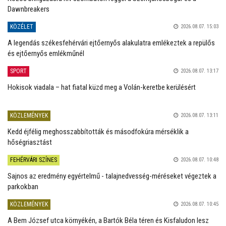
Dawnbreakers
KÖZÉLET
2026.08.07. 15:03
A legendás székesfehérvári ejtőernyős alakulatra emlékeztek a repülős
és ejtőernyős emlékműnél
SPORT
2026.08.07. 13:17
Hokisok viadala – hat fiatal küzd meg a Volán-keretbe kerülésért
KÖZLEMÉNYEK
2026.08.07. 13:11
Kedd éjfélig meghosszabbították és másodfokúra mérséklik a
hőségriasztást
FEHÉRVÁRI SZÍNES
2026.08.07. 10:48
Sajnos az eredmény egyértelmű - talajnedvesség-méréseket végeztek a
parkokban
KÖZLEMÉNYEK
2026.08.07. 10:45
A Bem József utca környékén, a Bartók Béla téren és Kisfaludon lesz