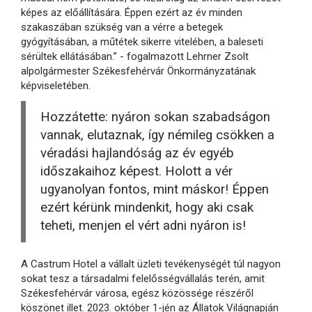
képes az előállítására. Éppen ezért az év minden
szakaszában szükség van a vérre a betegek
gyógyításában, a műtétek sikerre vitelében, a baleseti
sérültek ellátásában.” - fogalmazott Lehrner Zsolt
alpolgármester Székesfehérvár Önkormányzatának
képviseletében.
Hozzátette: nyáron sokan szabadságon
vannak, elutaznak, így némileg csökken a
véradási hajlandóság az év egyéb
időszakaihoz képest. Holott a vér
ugyanolyan fontos, mint máskor! Éppen
ezért kérünk mindenkit, hogy aki csak
teheti, menjen el vért adni nyáron is!
A Castrum Hotel a vállalt üzleti tevékenységét túl nagyon
sokat tesz a társadalmi felelősségvállalás terén, amit
Székesfehérvár városa, egész közössége részéről
köszönet illet. 2023. október 1-jén az Állatok Világnapján