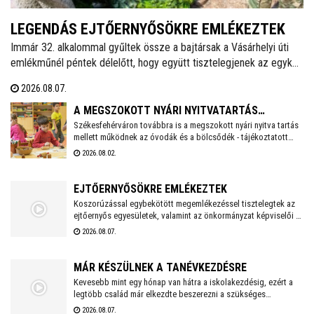
LEGENDÁS EJTŐERNYŐSÖKRE EMLÉKEZTEK
Immár 32. alkalommal gyűltek össze a bajtársak a Vásárhelyi úti
emlékműnél péntek délelőtt, hogy együtt tisztelegjenek az egykori
62. Önálló Ejtőernyős Zászlóalj előtt. A hagyományokat ápoló
2026.08.07.
Veterán Repülők és Ejtőernyősök Fejér Megyei Egyesülete ezzel a
rendezvénnyel őrzi az a második világháború után újjászervezett,
A MEGSZOKOTT NYÁRI NYITVATARTÁS
1951-től 1954-ig Székesfehérváron ismertté vált ejtőernyős
Székesfehérváron továbbra is a megszokott nyári nyitva tartás
MELLETT MŰKÖDNEK A FEHÉRVÁRI ÓVODÁK ÉS
mellett működnek az óvodák és a bölcsődék - tájékoztatott
alakulat emlékét.
BÖLCSŐDÉK
közösségi oldalán a város polgármestere. Hétfőtől is tehát a
2026.08.02.
megszokott nyári nyitva tartással fogadják a piciket a
bölcsődék és az óvodák!
EJTŐERNYŐSÖKRE EMLÉKEZTEK
Koszorúzással egybekötött megemlékezéssel tisztelegtek az
ejtőernyős egyesületek, valamint az önkormányzat képviselői a
Repülős és Ejtőernyős Emlékműnél. A jelenlévők a 62. Önálló
2026.08.07.
Ejtőernyős Zászlóaljra emlékeztek.
MÁR KÉSZÜLNEK A TANÉVKEZDÉSRE
Kevesebb mint egy hónap van hátra a iskolakezdésig, ezért a
legtöbb család már elkezdte beszerezni a szükséges
tanszereket. A fehérvári papír-írószer üzletek már július eleje
2026.08.07.