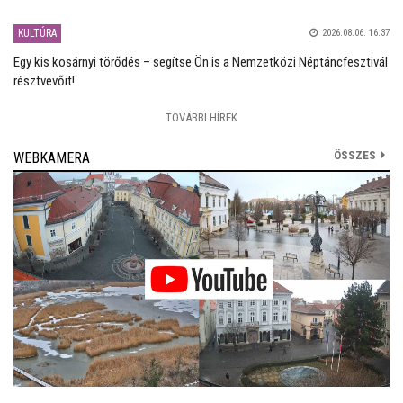
KULTÚRA
2026.08.06. 16:37
Egy kis kosárnyi törődés – segítse Ön is a Nemzetközi Néptáncfesztivál
résztvevőit!
TOVÁBBI HÍREK
ÖSSZES
WEBKAMERA