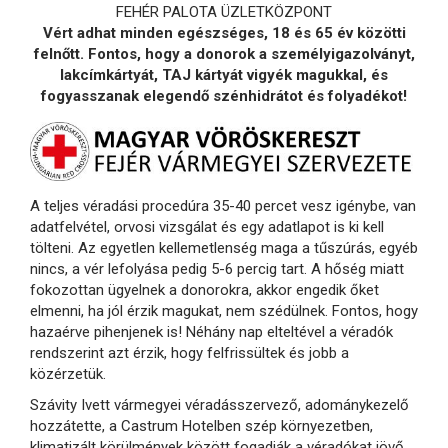
FEHÉR PALOTA ÜZLETKÖZPONT
Vért adhat minden egészséges, 18 és 65 év közötti
felnőtt. Fontos, hogy a donorok a személyigazolványt,
lakcímkártyát, TAJ kártyát vigyék magukkal, és
fogyasszanak elegendő szénhidrátot és folyadékot!
A teljes véradási procedúra 35-40 percet vesz igénybe, van
adatfelvétel, orvosi vizsgálat és egy adatlapot is ki kell
tölteni. Az egyetlen kellemetlenség maga a tűszúrás, egyéb
nincs, a vér lefolyása pedig 5-6 percig tart. A hőség miatt
fokozottan ügyelnek a donorokra, akkor engedik őket
elmenni, ha jól érzik magukat, nem szédülnek. Fontos, hogy
hazaérve pihenjenek is! Néhány nap elteltével a véradók
rendszerint azt érzik, hogy felfrissültek és jobb a
közérzetük.
Szávity Ivett vármegyei véradásszervező, adománykezelő
hozzátette, a Castrum Hotelben szép környezetben,
klimatizált körülmények között fogadják a véradókat jövő