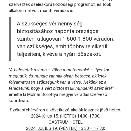
szerveztek széleskörű közösségi programot, és több
alkalommal volt már itt véradás is.
A szükséges vérmennyiség
biztosításához naponta országos
szinten, átlagosan 1.600-1.800 véradóra
van szükséges, amit többnyire sikerül
teljesíteni, kivéve a nyári időszakot.
"A balesetek száma – főleg a motorosoké – ilyenkor
megugrik, és mindig vannak olyan betegek, akiknek
folyamatosan szükségünk van a vérre. Nekünk az a
feladatunk, hogy a vért biztosítsuk mindenki számára!”
–
emelte ki Molnár Dorottya megyei véradásszervező
koordinátor.
Székesfehérváron a következő akciók lesznek jövő héten:
2024. július 15. (HÉTFŐ) 14.00-17.00;
CASTRUM HOTEL
2024. JÚLIUS 19. (PÉNTEK) 13.30 – 17.30;