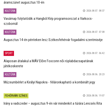
áramszünet augusztus 10-én
KULTÚRA
2026.08.07. 08:37
Vasárnap folytatódik a Hangból Kép programsorozat a Varkocs-
szobornál
KULTÚRA
2026.08.07. 07:08
Augusztus 14-én pénteken lesz Székesfehérvár fogadalmi szentmiséje
SPORT
2026.08.07. 06:42
Alaposan átalakul a MÁV Előre Foxconn női röplabdacsapatának
játékoskerete
KULTÚRA
2026.08.06. 20:23
Múzeumbérlet a Királyi Napokra - féláronkapható a kombinált jegy
FEHÉRVÁRI SZÍNES
2026.08.06. 19:07
Irány a vadszeder – augusztus 9-én vár mindenkit a túrára Lencsés Rita