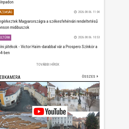
ínpadon
AZDASÁG
2026.08.06. 11:04
gérkeztek Magyarországra a székesfehérvári rendeltetésű
nson midibuszok
ULTÚRA
2026.08.06. 10:53
íni játékok - Victor Haïm-darabbal vár a Prospero Színkör a
4-ben
TOVÁBBI HÍREK
ÖSSZES
EBKAMERA