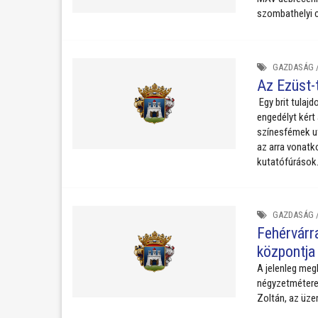
szombathelyi c
GAZDASÁG
Az Ezüst-
Egy brit tulaj
engedélyt kért
színesfémek u
az arra vonatk
kutatófúrások
GAZDASÁG
Fehérvárra
központja
A jelenleg meg
négyzetméteres
Zoltán, az üze