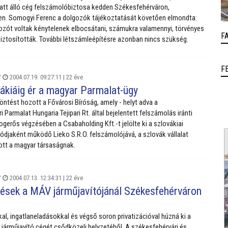
att álló cég felszámolóbiztosa kedden Székesfehérváron,
n. Somogyi Ferenc a dolgozók tájékoztatását követően elmondta:
ozót voltak kénytelenek elbocsátani, számukra valamennyi, törvényes
F
iztosították. További létszámleépítésre azonban nincs szükség.
F
/
2004.07.19. 09:27:11 |
22 éve
ákiáig ér a magyar Parmalat-ügy
döntést hozott a Fővárosi Bíróság, amely - helyt adva a
 Parmalat Hungaria Tejipari Rt. által bejelentett felszámolás iránti
ogerős végzésében a Csabaholding Kft.-t jelölte ki a szlovákiai
ódjaként működő Lieko S.R.O. felszámolójává, a szlovák vállalat
ott a magyar társaságnak.
/
2004.07.13. 12:34:31 |
22 éve
ések a MÁV járműjavítójánál Székesfehérváron
l, ingatlaneladásokkal és végső soron privatizációval húzná ki a
járműjavító cégét csődközeli helyzetéből. A székesfehérvári és