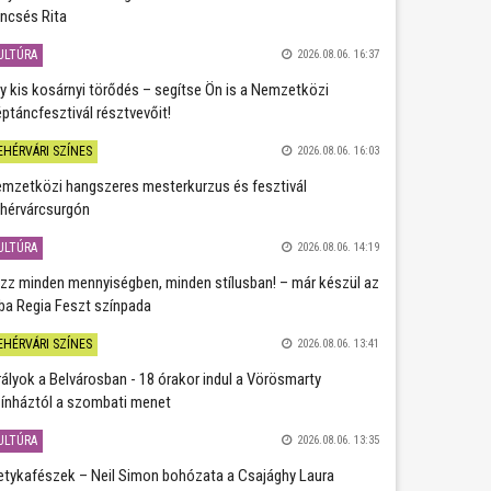
ncsés Rita
ULTÚRA
2026.08.06. 16:37
y kis kosárnyi törődés – segítse Ön is a Nemzetközi
ptáncfesztivál résztvevőit!
EHÉRVÁRI SZÍNES
2026.08.06. 16:03
mzetközi hangszeres mesterkurzus és fesztivál
hérvárcsurgón
ULTÚRA
2026.08.06. 14:19
zz minden mennyiségben, minden stílusban! – már készül az
ba Regia Feszt színpada
EHÉRVÁRI SZÍNES
2026.08.06. 13:41
rályok a Belvárosban - 18 órakor indul a Vörösmarty
ínháztól a szombati menet
ULTÚRA
2026.08.06. 13:35
etykafészek – Neil Simon bohózata a Csajághy Laura