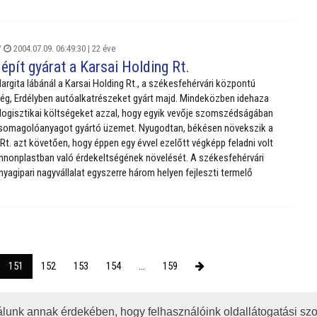
/
2004.07.09. 06:49:30 |
22 éve
épít gyárat a Karsai Holding Rt.
argita lábánál a Karsai Holding Rt., a székesfehérvári központú
ég, Erdélyben autóalkatrészeket gyárt majd. Mindeközben idehaza
logisztikai költségeket azzal, hogy egyik vevője szomszédságában
csomagolóanyagot gyártó üzemet. Nyugodtan, békésen növekszik a
 Rt. azt követően, hogy éppen egy évvel ezelőtt végképp feladni volt
nnonplastban való érdekeltségének növelését. A székesfehérvári
agipari nagyvállalat egyszerre három helyen fejleszti termelő
151
152
153
154
...
159
lunk annak érdekében, hogy felhasználóink oldallátogatási szo
OTA
JOGI NYILATKOZAT
IMPRESSZUM
MÉDIAAJÁNLAT