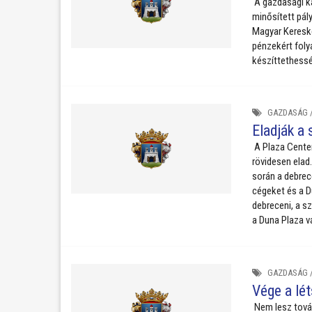
A gazdasági ka
minősített pály
Magyar Kereske
pénzekért fol
készíttethessé
GAZDASÁG
Eladják a 
A Plaza Center
rövidesen elad.
során a debrece
cégeket és a D
debreceni, a sz
a Duna Plaza v
GAZDASÁG
Vége a lé
Nem lesz tovább