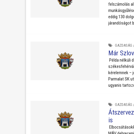
felszámolás al
munkásgyűlése
eddig 130 dolg
járandóságot b
GAZDASÁG
Már Szlov
Példa nélküli 
székesfehérvári
kérelemnek – j
Parmalat SK ut
ugyanis tartoz
GAZDASÁG
Átszervez
is
Elbocsátásokka
MÁV debreceni 