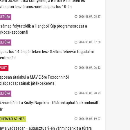
Bem József utca környékén, a Bartók Béla téren és
sfaludon lesz áramszünet augusztus 10-én
ULTÚRA
2026.08.07. 08:37
sárnap folytatódik a Hangból Kép programsorozat a
rkocs-szobornál
ULTÚRA
2026.08.07. 07:08
gusztus 14-én pénteken lesz Székesfehérvár fogadalmi
entmiséje
PORT
2026.08.07. 06:42
aposan átalakul a MÁV Előre Foxconn női
plabdacsapatának játékoskerete
ULTÚRA
2026.08.06. 20:23
zeumbérlet a Királyi Napokra - féláronkapható a kombinált
gy
EHÉRVÁRI SZÍNES
2026.08.06. 19:07
ány a vadszeder – augusztus 9-én vár mindenkit a túrára