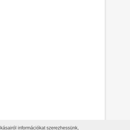
kásairól információkat szerezhessünk,
KÖZÉRDEKŰ ADATOK
ADATVÉDELEM