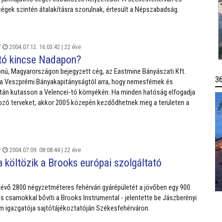
égek szintén átalakításra szorulnak, értesült a Népszabadság.
/
2004.07.12. 16:03:42 |
22 éve
tó kincse Nadapon?
donú, Magyarországon bejegyzett cég, az Eastmine Bányászati Kft.
3
 a Veszprémi Bányakapitányságtól arra, hogy nemesfémek és
tán kutasson a Velencei-tó környékén. Ha minden hatóság elfogadja
ozó terveket, akkor 2005 közepén kezdődhetnek meg a területen a
.
/
2004.07.09. 08:08:44 |
22 éve
 költözik a Brooks európai szolgáltató
lévő 2800 négyzetméteres fehérvári gyárépületét a jövőben egy 900
 csarnokkal bővíti a Brooks Instrumental - jelentette be Jászberényi
m igazgatója sajtótájékoztatóján Székesfehérváron.