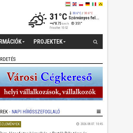
31°C
30.6°C
/
30.6°C
Szórványos fel...
8.75
351°
km/h
Frissítve: 10:52
Keresés
ORMÁCIÓK
PROJEKTEK
IRDETÉS
ÍREK
- NAPI HÍRÖSSZEFOGLALÓ
ÖZLEMÉNYEK
2026.08.07. 10:45