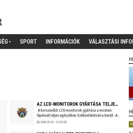
SÉG
SPORT
INFORMÁCIÓK
VÁLASZTÁSI INF
H
AZ LCD-MONITOROK GYÁRTÁSA TELJES
A korszerűbb LCD-monitorok gyártása a mostani
EGÉSZÉBEN SZÉKESFEHÉRVÁRRA KERÜL
H
lépéssel teljes egészében Székesfehérvárra került. A
berendezéseket már csomagolják Szombathelyen, és
2004.09.01. 10:02:58
K
a cég székesfehérvári üzemébe szállítják – közölte a
gyár igazgatója. A termelés áthelyezése a Philips