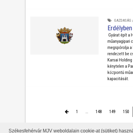
GAZDASÁG
Erdélyben 
Gyárat épít a H
műanyagipari c
megspórolja a 
rendezett be 
Karsai Holding
kénytelen a Pa
központú műany
kapacitását.
1
...
148
149
150
Székesfehérvár MJV weboldalain cookie-at (sütiket) haszná
A HONLAP 2017.03.31-I ÁLLAP