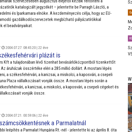
marák szervezésében augusztus elejétől kezdik feltölteni a
Sz
ázatírók katalogizált jegyzékét – jelentette be Parragh László, a
G
delmi és Iparkamara elnöke. A kezdeményezés célja, hogy az EU-
yamodó gazdálkodószervezetek megbízható pályázatírókkal
Me
k el beadványaikat.
Zo
K
Sz
/
2004.07.27. 08:45:20 |
22 éve
V5
székesfehérvári plázát is
s Kft a tulajdonában lévő tizenhat bevásárlóközpontból tizenkettőt
 Az áruházak összértéke eléri a 285 millió dollárt. A mostani lépés
ni, a székesfehérvári, a kanizsai, a miskolci, a kaposvári, a csepeli
W
una Plaza vállalkozásait vonják össze. A mostani lépés során a
ékesfehérvári, a kanizsai, a miskolci, a kaposvári, a csepeli cégeket és
állalkozásait vonják össze.
/
2004.07.21. 00:59:06 |
22 éve
tszámcsökkentésnek a Parmalatnál
i leépítés a Parmalat Hungária Rt.-nél - jelentette ki az április 8. óta