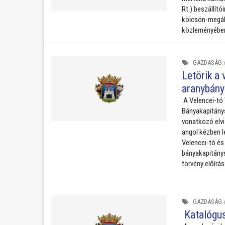
beszélgetés formájában.
Rt.) beszállító
kölcsön-megál
közleményébe
GAZDASÁG
Letörik a 
aranybány
A Velencei-tó 
Bányakapitánys
vonatkozó elvi
angol kézben lé
Velencei-tó és
bányakapitánys
törvény előírás
GAZDASÁG
Katalógus