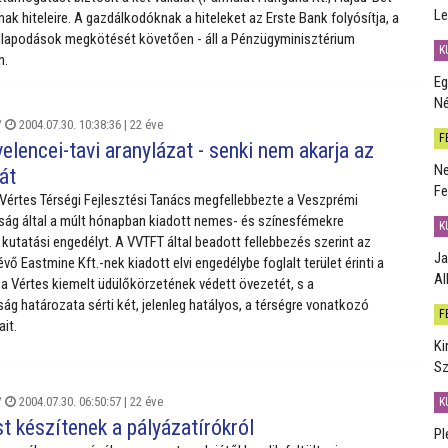
Le
inak hiteleire. A gazdálkodóknak a hiteleket az Erste Bank folyósítja, a
lapodások megkötését követően - áll a Pénzügyminisztérium
K
n.
Eg
Né
/
2004.07.30. 10:38:36 |
22 éve
F
velencei-tavi aranylázat - senki nem akarja az
Ne
át
Fe
Vértes Térségi Fejlesztési Tanács megfellebbezte a Veszprémi
ág által a múlt hónapban kiadott nemes- és színesfémekre
K
 kutatási engedélyt. A VVTFT által beadott fellebbezés szerint az
Ja
vő Eastmine Kft.-nek kiadott elvi engedélybe foglalt terület érinti a
Al
 a Vértes kiemelt üdülőkörzetének védett övezetét, s a
ág határozata sérti két, jelenleg hatályos, a térségre vonatkozó
F
ait.
Ki
Sz
/
2004.07.30. 06:50:57 |
22 éve
K
t készítenek a pályázatírókról
Pl