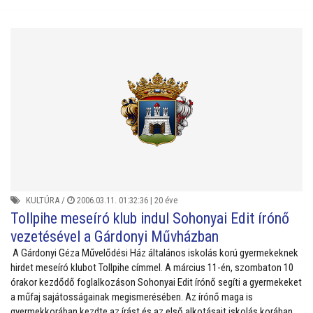
KULTÚRA
/
2006.03.11. 01:32:36 |
20 éve
Tollpihe meseíró klub indul Sohonyai Edit írónő
vezetésével a Gárdonyi Művházban
A Gárdonyi Géza Művelődési Ház általános iskolás korú gyermekeknek
hirdet meseíró klubot Tollpihe címmel. A március 11-én, szombaton 10
órakor kezdődő foglalkozáson Sohonyai Edit írónő segíti a gyermekeket
a műfaj sajátosságainak megismerésében. Az írónő maga is
gyermekkorában kezdte az írást és az első alkotásait iskolás korában