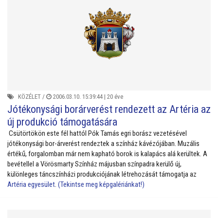
KÖZÉLET
/
2006.03.10. 15:39:44 |
20 éve
Jótékonysági borárverést rendezett az Artéria az
új produkció támogatására
Csütörtökön este fél hattól Pók Tamás egri borász vezetésével
jótékonysági bor-árverést rendeztek a színház kávézójában. Muzális
értékű, forgalomban már nem kapható borok is kalapács alá kerültek. A
bevétellel a Vörösmarty Színház májusban színpadra kerülő új,
különleges táncszínházi produkciójának létrehozását támogatja az
Artéria egyesület
.
(Tekintse meg képgalériánkat!)