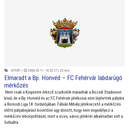
SPORT
/
2006.03.11. 16:53:27 |
20 éve
Elmaradt a Bp. Honvéd – FC Fehérvár labdarúgó
mérkőzés
Nem csak a Kispestre érkező szurkolók maradtak a Bozsik Stadionon
kívül, de a Bp. Honvéd és az FC Fehérvár játékosai sem léphettek pályára
a Borsodi Liga 18. fordulójában. Fábián Mihály játékvezető a mérkőzés
előtti pályabejárást követően úgy dönött, hogy nem engedélyezi a
mérkőzés lebonyolítását, mert a vizes, sáros játéktér alkalmatlan volt a
futballra.