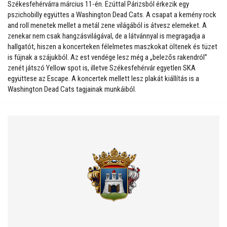
Székesfehérvárra március 11-én. Ezúttal Párizsból érkezik egy
pszichobilly együttes a Washington Dead Cats. A csapat a kemény rock
and roll menetek mellet a metál zene világából is átvesz elemeket. A
zenekar nem csak hangzásvilágával, de a látvánnyal is megragadja a
hallgatót, hiszen a koncerteken félelmetes maszkokat öltenek és tüzet
is fújnak a szájukból. Az est vendége lesz még a „belezős rakendról”
zenét játszó Yellow spot is, illetve Székesfehérvár egyetlen SKA
együttese az Escape. A koncertek mellett lesz plakát kiállítás is a
Washington Dead Cats tagjainak munkáiból.