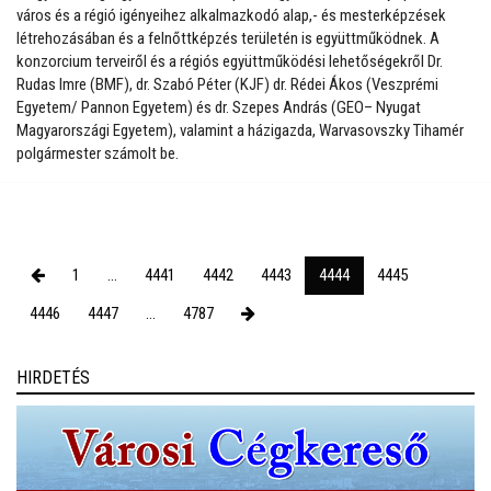
város és a régió igényeihez alkalmazkodó alap,- és mesterképzések
létrehozásában és a felnőttképzés területén is együttműködnek. A
konzorcium terveiről és a régiós együttműködési lehetőségekről Dr.
Rudas Imre (BMF), dr. Szabó Péter (KJF) dr. Rédei Ákos (Veszprémi
Egyetem/ Pannon Egyetem) és dr. Szepes András (GEO– Nyugat
Magyarországi Egyetem), valamint a házigazda, Warvasovszky Tihamér
polgármester számolt be.
1
...
4441
4442
4443
4444
4445
4446
4447
...
4787
HIRDETÉS