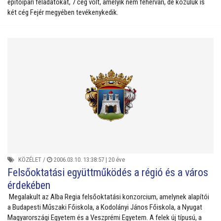
építőipari feladatokat, 7 cég volt, amelyik nem fehérvári, de közülük is
két cég Fejér megyében tevékenykedik.
KÖZÉLET
/
2006.03.10. 13:38:57 |
20 éve
Felsőoktatási együttműködés a régió és a város
érdekében
Megalakult az Alba Regia felsőoktatási konzorcium, amelynek alapítói
a Budapesti Műszaki Főiskola, a Kodolányi János Főiskola, a Nyugat
Magyarországi Egyetem és a Veszprémi Egyetem. A felek új típusú, a