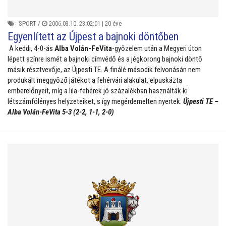
SPORT
/
2006.03.10. 23:02:01 |
20 éve
Egyenlített az Újpest a bajnoki döntőben
A keddi, 4-0-ás
Alba Volán-FeVita
-győzelem után a Megyeri úton
lépett színre ismét a bajnoki címvédő és a jégkorong bajnoki döntő
másik résztvevője, az Újpesti TE. A finálé második felvonásán nem
produkált meggyőző játékot a fehérvári alakulat, elpuskázta
emberelőnyeit, míg a lila-fehérek jó százalékban használták ki
létszámfölényes helyzeteiket, s így megérdemelten nyertek.
Újpesti TE –
Alba Volán-FeVita 5-3 (2-2, 1-1, 2-0)