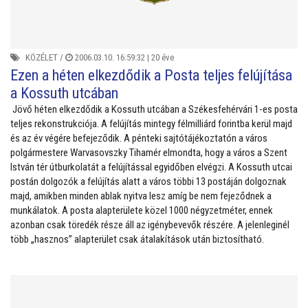
KÖZÉLET
/
2006.03.10. 16:59:32 |
20 éve
Ezen a héten elkezdődik a Posta teljes felújítása
a Kossuth utcában
Jövő héten elkezdődik a Kossuth utcában a Székesfehérvári 1-es posta
teljes rekonstrukciója. A felújítás mintegy félmilliárd forintba kerül majd
és az év végére befejeződik. A pénteki sajtótájékoztatón a város
polgármestere Warvasovszky Tihamér elmondta, hogy a város a Szent
István tér útburkolatát a felújítással egyidőben elvégzi. A Kossuth utcai
postán dolgozók a felújítás alatt a város többi 13 postáján dolgoznak
majd, amikben minden ablak nyitva lesz amíg be nem fejeződnek a
munkálatok. A posta alapterülete közel 1000 négyzetméter, ennek
azonban csak töredék része áll az igénybevevők részére. A jelenleginél
több „hasznos” alapterület csak átalakítások után biztosítható.