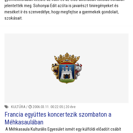
jelentették meg. Sohonyai Edit azóta is javarészt tiniregényeket és
meséket ír és szenvedélye, hogy megfejtse a gyermekek gondolait,
szokásait.
KULTÚRA
/
2006.03.11. 00:22:05 |
20 éve
Francia együttes koncertezik szombaton a
Méhkasaulában
A Méhkasaula Kulturális Egyesület ismét egy külföldi előadót csábít