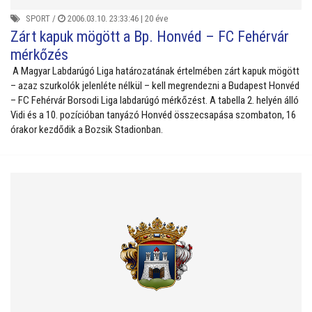
SPORT
/
2006.03.10. 23:33:46 |
20 éve
Zárt kapuk mögött a Bp. Honvéd – FC Fehérvár
mérkőzés
A Magyar Labdarúgó Liga határozatának értelmében zárt kapuk mögött
– azaz szurkolók jelenléte nélkül – kell megrendezni a Budapest Honvéd
– FC Fehérvár Borsodi Liga labdarúgó mérkőzést. A tabella 2. helyén álló
Vidi és a 10. pozícióban tanyázó Honvéd összecsapása szombaton, 16
órakor kezdődik a Bozsik Stadionban.