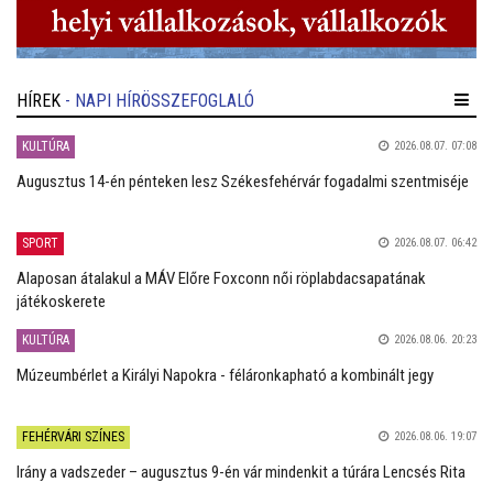
HÍREK
- NAPI HÍRÖSSZEFOGLALÓ
KULTÚRA
2026.08.07. 07:08
Augusztus 14-én pénteken lesz Székesfehérvár fogadalmi szentmiséje
SPORT
2026.08.07. 06:42
Alaposan átalakul a MÁV Előre Foxconn női röplabdacsapatának
játékoskerete
KULTÚRA
2026.08.06. 20:23
Múzeumbérlet a Királyi Napokra - féláronkapható a kombinált jegy
FEHÉRVÁRI SZÍNES
2026.08.06. 19:07
Irány a vadszeder – augusztus 9-én vár mindenkit a túrára Lencsés Rita