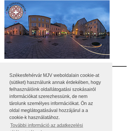
RSS
Székesfehérvár MJV weboldalain cookie-at
(sütiket) használunk annak érdekében, hogy
A HONLAP 2017.03.31-I ÁLLAPOTA
felhasználóink oldallátogatási szokásairól
információkat szerezhessünk, de nem
JOGI NYILATKOZAT
tárolunk személyes információkat. Ön az
IMPRESSZUM
oldal meglátogatásával hozzájárul a a
cookie-k használatához.
MÉDIAAJÁNLAT
További információ az adatkezelési