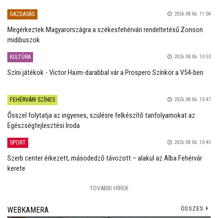
GAZDASÁG
2026.08.06. 11:04
Megérkeztek Magyarországra a székesfehérvári rendeltetésű Zonson
midibuszok
KULTÚRA
2026.08.06. 10:53
Színi játékok - Victor Haïm-darabbal vár a Prospero Színkör a V54-ben
FEHÉRVÁRI SZÍNES
2026.08.06. 10:47
Ősszel folytatja az ingyenes, szülésre felkészítő tanfolyamokat az
Egészségfejlesztési Iroda
SPORT
2026.08.06. 10:45
Szerb center érkezett, másodedző távozott – alakul az Alba Fehérvár
kerete
TOVÁBBI HÍREK
ÖSSZES
WEBKAMERA