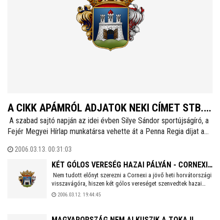
A CIKK APÁMRÓL ADJATOK NEKI CÍMET STB...
A szabad sajtó napján az idei évben Silye Sándor sportújságíró, a
:P
Fejér Megyei Hírlap munkatársa vehette át a Penna Regia díjat a
Városháza Kistanács termében. Az indoklás alapján magas
2006.03.13. 00:31:03
színvonalú munkásságának köszönhetően kapta az elismerést,
annak ellenére, hogy nem képzett újságíró, hiszen népművelőként
KÉT GÓLOS VERESÉG HAZAI PÁLYÁN - CORNEXI-
diplomázott az ELTE-n. A székesfehérvári média életében csak az
Nem tudott előnyt szerezni a Cornexi a jövő heti horvátországi
ALCOA HSB HOLDING - PODRAVKA KOPRIVNICA
visszavágóra, hiszen két gólos vereséget szenvedtek hazai
elmúlt tizenöt évben veszt rész aktívan. Munkája a legfontosabb a
26-28
pályán. Az első tíz percben álomszerű játékot mutatott a Siti
számára, a család után, ezt biztosan állíthatom az elmúlt 21 év
2006.03.12. 19:44:45
Beát nélkülöző Cornexi, hiszen a remek védekezéshez pontos
tapasztalata alapján, amit eddig együtt éltem vele a fiaként...
támadások párosultak, így hamar két gólos előnyre tett szert a
fehérvári társaság. Ekkor azonban érthetetlen módon el kezdett
MAGYARORSZÁG NEM ALKUSZIK A TOKAJI