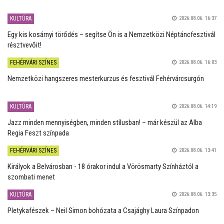
KULTÚRA
2026.08.06. 16:37
Egy kis kosárnyi törődés – segítse Ön is a Nemzetközi Néptáncfesztivál
résztvevőit!
FEHÉRVÁRI SZÍNES
2026.08.06. 16:03
Nemzetközi hangszeres mesterkurzus és fesztivál Fehérvárcsurgón
KULTÚRA
2026.08.06. 14:19
Jazz minden mennyiségben, minden stílusban! – már készül az Alba
Regia Feszt színpada
FEHÉRVÁRI SZÍNES
2026.08.06. 13:41
Királyok a Belvárosban - 18 órakor indul a Vörösmarty Színháztól a
szombati menet
KULTÚRA
2026.08.06. 13:35
Pletykafészek – Neil Simon bohózata a Csajághy Laura Színpadon