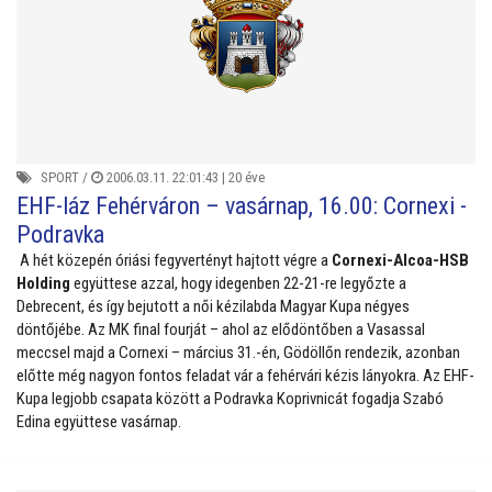
SPORT
/
2006.03.11. 22:01:43 |
20 éve
EHF-láz Fehérváron – vasárnap, 16.00: Cornexi -
Podravka
A hét közepén óriási fegyvertényt hajtott végre a
Cornexi-Alcoa-HSB
Holding
együttese azzal, hogy idegenben 22-21-re legyőzte a
Debrecent, és így bejutott a női kézilabda Magyar Kupa négyes
döntőjébe. Az MK final fourját – ahol az elődöntőben a Vasassal
meccsel majd a Cornexi – március 31.-én, Gödöllőn rendezik, azonban
előtte még nagyon fontos feladat vár a fehérvári kézis lányokra. Az EHF-
Kupa legjobb csapata között a Podravka Koprivnicát fogadja Szabó
Edina együttese vasárnap.