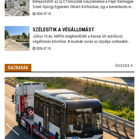
Befejeződött az új CT-készülék beüzemelése a Fejér Vármegyei
Szent György Egyetemi Oktató Kórházban, így a berendezés már
a mindennapi betegellátást szolgálja - közölte a
2026.07.18.
székesfehérvári kórház a honlapján.
SZÉLESÍTIK A VÉGÁLLOMÁST
Július 13-án, hétfőn megkezdődik a Kassai úti autóbusz
végállomás bővítése. A munkák során az útpálya szélesebb
lesz, hogy az autóbuszok ki tudják kerülni egymást. A
2026.07.10.
szélesítés és a szegélyépítések során a felszálló peront is
áthelyezik. A munkálatok várhatóan augusztus első felébe
zárulnak. Arra kérik az utasokat, figyeljék a kihelyezett
ÖSSZES
GAZDASÁG
jelzéseket, és az átépítés idején kijelölt ideiglenes megállókat.