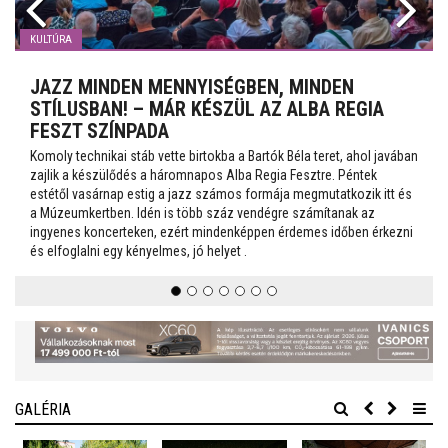
KULTÚRA
JAZZ MINDEN MENNYISÉGBEN, MINDEN
STÍLUSBAN! – MÁR KÉSZÜL AZ ALBA REGIA
FESZT SZÍNPADA
Komoly technikai stáb vette birtokba a Bartók Béla teret, ahol javában
zajlik a készülődés a háromnapos Alba Regia Fesztre. Péntek
estétől vasárnap estig a jazz számos formája megmutatkozik itt és
a Múzeumkertben. Idén is több száz vendégre számítanak az
ingyenes koncerteken, ezért mindenképpen érdemes időben érkezni
és elfoglalni egy kényelmes, jó helyet .
GALÉRIA