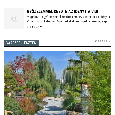
GYŐZELEMMEL KEZDTE AZ IDÉNYT A VIDI
Magabiztos győzelemmel kezdte a 2026/27-es NB II-es idényt a
Videoton FC Fehérvár. A piros-kékek négy gólt szerezve, kapott
találat nélkül múlták felül a tavalyi szezon negyedik
2026.07.27.
helyezettjét.
ÖSSZES
VÁROSFEJLESZTÉS