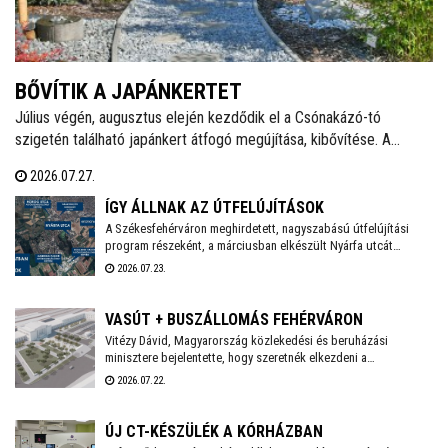
BŐVÍTIK A JAPÁNKERTET
Július végén, augusztus elején kezdődik el a Csónakázó-tó
szigetén található japánkert átfogó megújítása, kibővítése. A
munkálatok várhatóan november végéig tartanak, a kivitelezés
2026.07.27.
ideje alatt a munkálatokkal érintett területet a látogatók elől
lezárják.
ÍGY ÁLLNAK AZ ÚTFELÚJÍTÁSOK
A Székesfehérváron meghirdetett, nagyszabású útfelújítási
program részeként, a márciusban elkészült Nyárfa utcát
követően a Közgyűlés szakbizottsága legutóbbi ülésén újabb
2026.07.23.
utcák – köztük a Palotai út egy szakasza, valamint a Hársfa, a
Fenyőfa és a Topolyai utca – esetében választotta ki a nyertes
kivitelezőket - adta hírül közösségi oldalán Székesfehérvár
VASÚT + BUSZÁLLOMÁS FEHÉRVÁRON
polgármestere.. Már zajlik a Nagyszombati út 800 méteres
Vitézy Dávid, Magyarország közlekedési és beruházási
szakaszának felújítása, és kezdődhet a Bébic utcai
minisztere bejelentette, hogy szeretnék elkezdeni a
szabadidőpark fejlesztése is.
székesfehérvári vasúti csomópont teljes körű átépítését,
2026.07.22.
amelynek tervei már régóta készen állnak. A beruházás IKOP
plusz forrásból, mintegy 20 milliárd forintból valósul meg, és
2030-ig befejeződhet.
ÚJ CT-KÉSZÜLÉK A KÓRHÁZBAN