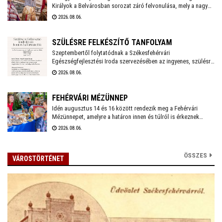
Királyok a Belvárosban sorozat záró felvonulása, mely a nagy
hőség miatt a szokásosnál egy órával később, 18 órakor indul
2026.08.06.
a Vörösmarty Színháztól. A menetet gólyalábasok és
régizenészek kísérik.
SZÜLÉSRE FELKÉSZÍTŐ TANFOLYAM
Szeptembertől folytatódnak a Székesfehérvári
Egészségfejlesztési Iroda szervezésében az ingyenes, szülésre
felkészítő tanfolyamok. Az idei évben még két turnusra lehet
2026.08.06.
jelentkezni és várják a 20. várandósági hetet betöltött leendő
anyukák jelentkezését.
FEHÉRVÁRI MÉZÜNNEP
Idén augusztus 14 és 16 között rendezik meg a Fehérvári
Mézünnepet, amelyre a határon innen és túlról is érkeznek
mézlovagrendek: a látványos felvonulás mellett a gyerekeket
2026.08.06.
"Zümmögő" játszóház is várja majd az Országzászló téren, de
természetesen lesz mézvásár, mézkóstolás is
különlegességekkel.
ÖSSZES
VÁROSTÖRTÉNET