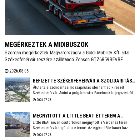
MEGÉRKEZTEK A MIDIBUSZOK
Szerdán megérkeztek Magyarországra a Goldi Mobility Kft. által
Székesfehérvár részére szállítandó Zonson GTZ6859BEVBF
elektromos midibuszok - írja a Magyarbusz Info. A 8,5 méter
2026.08.06.
hosszú járműveket nettó 126,23 millió forintos darabonkénti
vételáron szerzi be Székesfehérvár.
BEFIZETTE SZÉKESFEHÉRVÁR A SZOLIDARITÁSI
Átutalta a szolidaritási hozzájárulás idei harmadik részét
HOZZÁJÁRULÁS AKTUÁLIS RÉSZLETÉT
Székesfehérvár. Amint a polgármester Facebook bejegyzésből
kiderül, idén még 3,6 milliárd forintot kell befizetnie a városnak.
2026.07.23.
MEGNYITOTT A LITTLE BEAT ÉTTEREM A
Little BEAT néven csütörtökön megnyitott a Városház téren
VÁROSHÁZ TÉREN
Székesfehérvár legújabb étterme. Az egykori Bierbauer-ház
helyén 2010 óta a Pátria étterem működött egészen tavaly év
2026.07.23.
végéig, amikor a lejáró bérleti szerződés miatt kötelezően