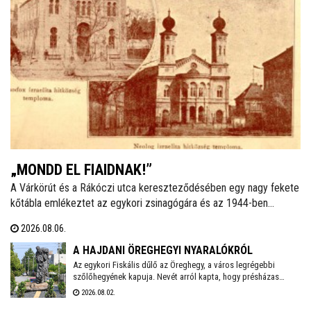
„MONDD EL FIAIDNAK!”
A Várkörút és a Rákóczi utca kereszteződésében egy nagy fekete
kőtábla emlékeztet az egykori zsinagógára és az 1944-ben
elhurcolt zsidóságra. Ha a helyi izraelita közösségről van szó, a
2026.08.06.
legtöbben a vészkorszakot és az azt közvetlenül megelőző
éveket idézik fel. Talán azért, mert nem ismerik a korábbi időket,
A HAJDANI ÖREGHEGYI NYARALÓKRÓL
mint ahogy sokan azt sem tudják: ma is létezik hitközség a
Az egykori Fiskális dűlő az Öreghegy, a város legrégebbi
szőlőhegyének kapuja. Nevét arról kapta, hogy présházas
városban.
telkeit többnyire városi tisztviselők, hivatalnokok vásárolták
2026.08.02.
meg, amelyeken kisebb-nagyobb szőlőhegyi lakokat, több