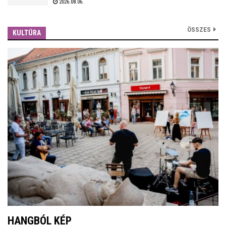
2026.08.06.
óta készülnek a rohamra.
ÖSSZES
KULTÚRA
HANGBÓL KÉP