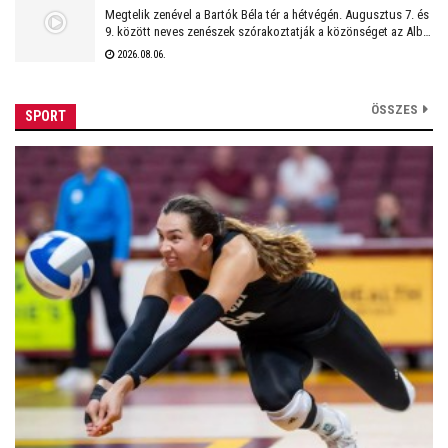
Megtelik zenével a Bartók Béla tér a hétvégén. Augusztus 7. és
9. között neves zenészek szórakoztatják a közönséget az Alba
Regia Feszten. Fellép többek között az Oláh Dezső Vibratone
2026.08.06.
Quartet, a Budapest Ragtime Band, a Vörös Tamás Projekt és a
Tomor Barnabás Projekt.
ÖSSZES
SPORT