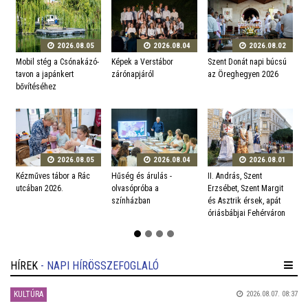
2026.08.05
2026.08.04
2026.08.02
Mobil stég a Csónakázó-
Képek a Verstábor
Szent Donát napi búcsú
V
tavon a japánkert
zárónapjáról
az Öreghegyen 2026
v
bővítéséhez
2026.08.05
2026.08.04
2026.08.01
Kézműves tábor a Rác
Hűség és árulás -
II. András, Szent
N
utcában 2026.
olvasópróba a
Erzsébet, Szent Margit
e
színházban
és Asztrik érsek, apát
l
óriásbábjai Fehérváron
HÍREK
- NAPI HÍRÖSSZEFOGLALÓ
KULTÚRA
2026.08.07. 08:37