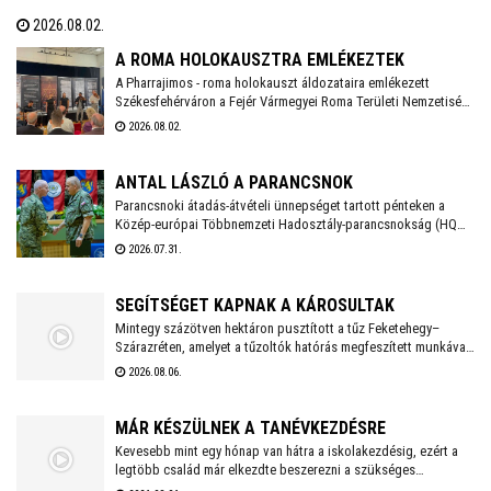
közösségi oldalán a város polgármestere. Hétfőtől is tehát a
2026.08.02.
megszokott nyári nyitva tartással fogadják a piciket a bölcsődék
és az óvodák!
A ROMA HOLOKAUSZTRA EMLÉKEZTEK
A Pharrajimos - roma holokauszt áldozataira emlékezett
Székesfehérváron a Fejér Vármegyei Roma Területi Nemzetiségi
Önkormányzat, ahova az egész vármegyéből érkeztek
2026.08.02.
megemlékezők. Az Öreghegyi Közösségi Házban tartott
megemlékezésen zenés, balladai történetfelolvasás idézte fel a
múlt fájdalmát a Romano Glaszo közreműködésével.
ANTAL LÁSZLÓ A PARANCSNOK
Parancsnoki átadás-átvételi ünnepséget tartott pénteken a
Közép-európai Többnemzeti Hadosztály-parancsnokság (HQ
MND-C) Székesfehérváron, amelynek során a szlovák Tibor
2026.07.31.
Králik vezérőrnagy átadta a parancsnoki feladatokat Antal
László vezérőrnagynak. Az ő személyében így első alkalommal
vezeti magyar parancsnok a nemzetközi katonai szervezetet.
SEGÍTSÉGET KAPNAK A KÁROSULTAK
Mintegy százötven hektáron pusztított a tűz Feketehegy–
Szárazréten, amelyet a tűzoltók hatórás megfeszített munkával
fékeztek meg. Az önkormányzat megkezdte a károsultak
2026.08.06.
felkutatását. Arra kérik az érintetteket, hogy jelentkezzenek a
segítség megszervezése érdekében.
MÁR KÉSZÜLNEK A TANÉVKEZDÉSRE
Kevesebb mint egy hónap van hátra a iskolakezdésig, ezért a
legtöbb család már elkezdte beszerezni a szükséges
tanszereket. A fehérvári papír-írószer üzletek már július eleje