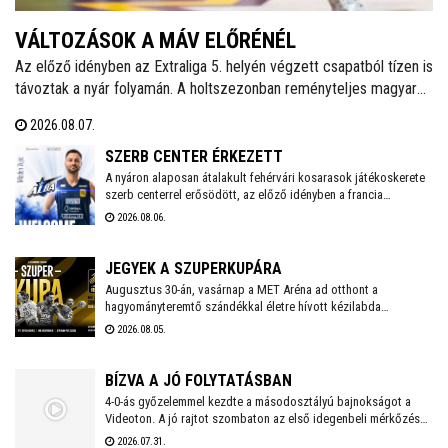
VÁLTOZÁSOK A MÁV ELŐRÉNÉL
Az előző idényben az Extraliga 5. helyén végzett csapatból tízen is
távoztak a nyár folyamán. A holtszezonban reményteljes magyar
és külföldi fiatalokkal, valamint bolgár válogatott tehetséggel is
2026.08.07.
erősödött az együttes, melynek szakmai munkájáért a 2026/2027-
es évadban is Kaszap Tamás felel.
SZERB CENTER ÉRKEZETT
A nyáron alaposan átalakult fehérvári kosarasok játékoskerete
szerb centerrel erősödött, az előző idényben a francia
másodosztályban kosárlabdázó Mladen Vujics érkezik a
2026.08.06.
királyok városába. A klub egy év után elköszönt Carlos
Vallejótól, aki a tavalyi idényben másodedzőként segítette a
csapat munkáját.
JEGYEK A SZUPERKUPÁRA
Augusztus 30-án, vasárnap a MET Aréna ad otthont a
hagyományteremtő szándékkal életre hívott kézilabda
szuperkupának. A hölgyeknél a Győri Audi ETO és a
2026.08.05.
Ferencváros, míg a férfiaknál a Veszprém és a Szeged küzd
meg a serlegért. A világklasszis csapatokat felvonultató
kézilabdaünnepre jegyek már kaphatók!
BÍZVA A JÓ FOLYTATÁSBAN
4-0-ás győzelemmel kezdte a másodosztályú bajnokságot a
Videoton. A jó rajtot szombaton az első idegenbeli mérkőzés
követi, a tavaly még NB I-es Kazincbarcika otthonában.
2026.07.31.