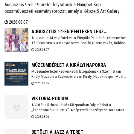
Augusztus 9-én 19 órától folytatódik a Hangból Kép
összművészeti eseménysorozat, amely a Képzelő Art Gallery
művészeti közösségéhez kapcsolódó kezdeményezésként,
2026.08.07.
Székesfehérvár Önkormányzata támogatásával valósul meg a
Belvárosban.
AUGUSZTUS 14-ÉN PÉNTEKEN LESZ
Augusztus 14-én pénteken a Püspöki Palotából körmenetben
SZÉKESFEHÉRVÁR FOGADALMI SZENTMISÉJE
17.30-kor viszik a magyar Szent Család (Szent István, Boldog
Gizella, Szent Imre) ereklyéit a Székesegyházba. Az ereklyék
2026.08.07.
elhelyezése után 18 órakor kezdődik a koncelebrált ünnepi
szentmise Spányi Antal vezetésével.
MÚZEUMBÉRLET A KIRÁLYI NAPOKRA
Múzeumbérlettel kedveskedik látogatóinak a Szent István
Király Múzeum a Székesfehérvári Királyi Napok idején. Most
féláron, 5.300 forintért lehet megvenni a kombinált belépőt,
2026.08.06.
mellyel az összes fehérvári kiállítóhely látogatható lesz az
ünnepi időszakban.
VIKTÓRIA PÓDIUM
A Viktória Rehabilitációs Központban folytatódott a
„keddcsináló kulturmix”. A népszerű beszélgetés sorozaton
ezúttal is kivételes vendégek tisztelték meg a Viktória Pódium
2026.08.06.
rendezvényét.
BETÖLTI A JAZZ A TERET