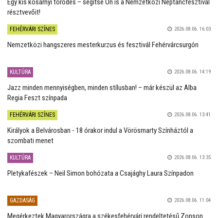
Egy kis kosárnyi törődés – segítse Ön is a Nemzetközi Néptáncfesztivál
résztvevőit!
FEHÉRVÁRI SZÍNES
2026.08.06. 16:03
Nemzetközi hangszeres mesterkurzus és fesztivál Fehérvárcsurgón
KULTÚRA
2026.08.06. 14:19
Jazz minden mennyiségben, minden stílusban! – már készül az Alba
Regia Feszt színpada
FEHÉRVÁRI SZÍNES
2026.08.06. 13:41
Királyok a Belvárosban - 18 órakor indul a Vörösmarty Színháztól a
szombati menet
KULTÚRA
2026.08.06. 13:35
Pletykafészek – Neil Simon bohózata a Csajághy Laura Színpadon
GAZDASÁG
2026.08.06. 11:04
Megérkeztek Magyarországra a székesfehérvári rendeltetésű Zonson