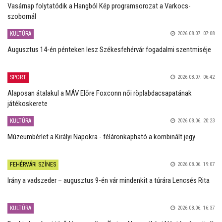
Vasárnap folytatódik a Hangból Kép programsorozat a Varkocs-
szobornál
KULTÚRA
2026.08.07. 07:08
Augusztus 14-én pénteken lesz Székesfehérvár fogadalmi szentmiséje
SPORT
2026.08.07. 06:42
Alaposan átalakul a MÁV Előre Foxconn női röplabdacsapatának
játékoskerete
KULTÚRA
2026.08.06. 20:23
Múzeumbérlet a Királyi Napokra - féláronkapható a kombinált jegy
FEHÉRVÁRI SZÍNES
2026.08.06. 19:07
Irány a vadszeder – augusztus 9-én vár mindenkit a túrára Lencsés Rita
KULTÚRA
2026.08.06. 16:37