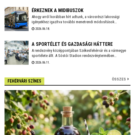
pályáztatni kellett a helyiséget. A pályázatot a Fehérvár Gast
Kft. nyerte, mely többek között a Beat éttermet is évek óta nagy
ÉRKEZNEK A MIDIBUSZOK
sikerrel üzemelteti a városban.
Ahogy arról korábban hírt adtunk, a városrészi lakossági
igényekhez igazítva további menetrendi módosítások
várhatóak Székesfehérvár helyi közösségi közlekedésében.
2026.06.18.
Fontos előrelépés lesz, hogy a várhatóan ősszel érkező
midibuszok új területek – Harmatosvölgy, Sóstó I. és II.,
valamint Öreghegy – bekapcsolására is lehetőséget adnak.
A SPORTÉLET ÉS GAZDASÁGI HÁTTERE
A rendezvény középpontjában Székesfehérvár és a vármegye
sportélete állt. A Sóstói Stadion rendezvénytermében
megtartott fórumon a város sportklubjainak vezetői osztották
2026.06.11.
meg gondolataikat egyesületük jelenéről, jövőbeni terveiről,
valamint a klubok és a vállalkozók együttműködésében rejlő
lehetőségekről. Dr. Cser-Palkovics András a Videoton jövőjéről
ÖSSZES
FEHÉRVÁRI SZÍNES
is szólt.