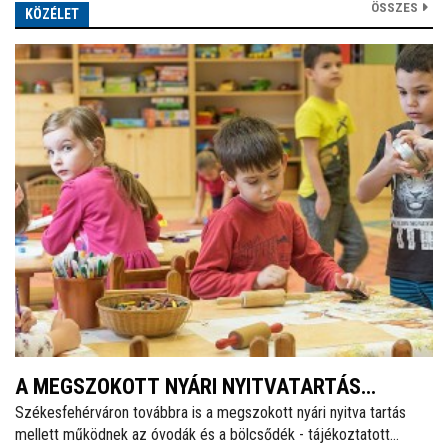
ÖSSZES
KÖZÉLET
A MEGSZOKOTT NYÁRI NYITVATARTÁS
Székesfehérváron továbbra is a megszokott nyári nyitva tartás
MELLETT MŰKÖDNEK A FEHÉRVÁRI ÓVODÁK
mellett működnek az óvodák és a bölcsődék - tájékoztatott
ÉS BÖLCSŐDÉK