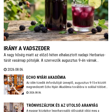
IRÁNY A VADSZEDER
A nagy hőség miatt az előző héten elhalasztott nadapi Herbarius-
túrát vasárnap pótolják. A szervezők augusztus 9-én várnak
mindenkit, aki szívesen csatlakozna a programhoz, hogy a
2026.08.06.
vitaminokban és ásványi anyagokban gazdag vadszederből
gyűjtsön Lencsés Rita gyógynövényszakértő vezetésével. A túra
ECHO NYÁRI AKADÉMIA
Nadapról indul, a részvételhez ezúttal is előzetes bejelentkezést
Az idén tizedik évfordulóját ünneplő, augusztus 9-15-e között
megrendezett Echo Nyári Akadémia továbbra is sokkal többet
kérnek a szokásos elérhetőségeken.
kínál, mint egy hagyományos zenei mesterkurzus. A családias
2026.08.06.
légkörnek, az intenzív művészi programnak és a különleges
környezetben történő elvonulásnak köszönhetően az Akadémia
egyedülálló találkozási pontja a művésztanároknak, a fiatal
TRÓNVISZÁLYOK ÉS AZ UTOLSÓ ARANYÁG
zenészeknek és a közönségnek.
A magyar középkor legviharosabb időszakát idézi meg a