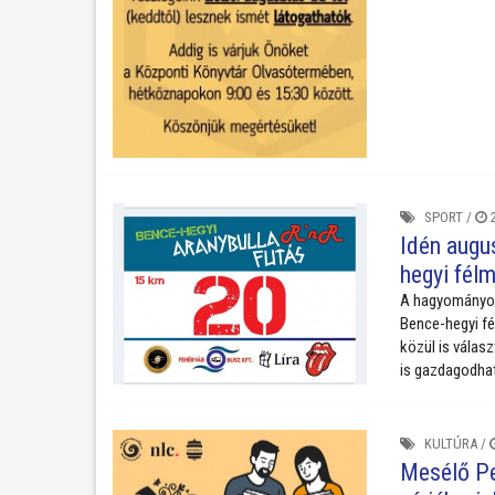
SPORT
/
2
Idén augus
hegyi fél
A hagyományok 
Bence-hegyi fé
közül is válas
is gazdagodha
KULTÚRA
/
Mesélő Pe