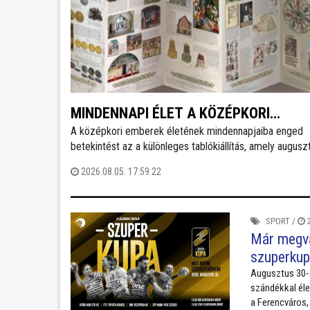
MINDENNAPI ÉLET A KÖZÉPKORI
A középkori emberek életének mindennapjaiba enged
MAGYARORSZÁGON CÍMMEL NYÍLT
betekintést az a különleges tablókiállítás, amely augusz
IZGALMAS TABLÓKIÁLLÍTÁS A VÁROSI
1-jén nyílt meg Székesfehérváron, a Városi Levéltár és
2026.08.05. 17:59:22
LEVÉLTÁRBAN
Kutatóintézetben. A tárlat bemutatja többek között az
étkezési szokásokat, a lakótereket, az oktatást, a
szórakozást és számos egyéb fontos életteret és szok
SPORT
/
2
Már megvá
szuperkup
Augusztus 30-
szándékkal éle
a Ferencváros,