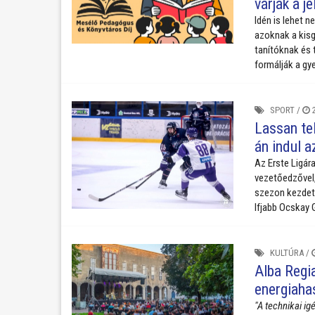
várják a j
Idén is lehet n
azoknak a kis
tanítóknak és 
formálják a gye
SPORT
/
2
Lassan te
án indul a
Az Erste Ligára
vezetőedzővel,
szezon kezdeté
Ifjabb Ocskay
KULTÚRA
/
Alba Regi
energiaha
"A technikai ig