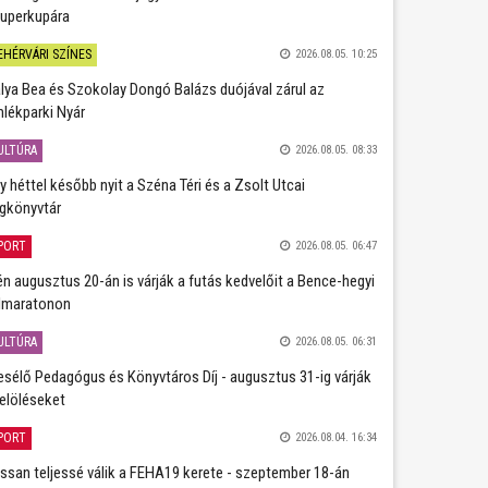
uperkupára
EHÉRVÁRI SZÍNES
2026.08.05. 10:25
lya Bea és Szokolay Dongó Balázs duójával zárul az
lékparki Nyár
ULTÚRA
2026.08.05. 08:33
y héttel később nyit a Széna Téri és a Zsolt Utcai
gkönyvtár
PORT
2026.08.05. 06:47
én augusztus 20-án is várják a futás kedvelőit a Bence-hegyi
lmaratonon
ULTÚRA
2026.08.05. 06:31
sélő Pedagógus és Könyvtáros Díj - augusztus 31-ig várják
jelöléseket
PORT
2026.08.04. 16:34
ssan teljessé válik a FEHA19 kerete - szeptember 18-án