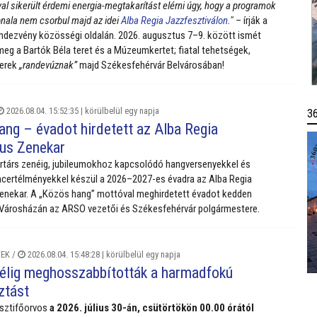
al sikerült érdemi energia-megtakarítást elérni úgy, hogy a programok
nala nem csorbul majd az idei
Alba Regia Jazzfesztiválon
."
– írják a
ndezvény közösségi oldalán. 2026. augusztus 7–9. között ismét
 meg a Bartók Béla teret és a Múzeumkertet; fiatal tehetségek,
terek
„randevúznak”
majd Székesfehérvár Belvárosában!
2026.08.04. 15:52:35 |
körülbelül egy napja
3
ang – évadot hirdetett az Alba Regia
us Zenekar
rtárs zenéig, jubileumokhoz kapcsolódó hangversenyekkel és
certélményekkel készül a 2026–2027-es évadra az Alba Regia
enekar. A „Közös hang” mottóval meghirdetett évadot kedden
 Városházán az ARSO vezetői és Székesfehérvár polgármestere.
EK
/
2026.08.04. 15:48:28 |
körülbelül egy napja
félig meghosszabbították a harmadfokú
ztást
isztifőorvos
a 2026. július 30-án, csütörtökön 00.00 órától