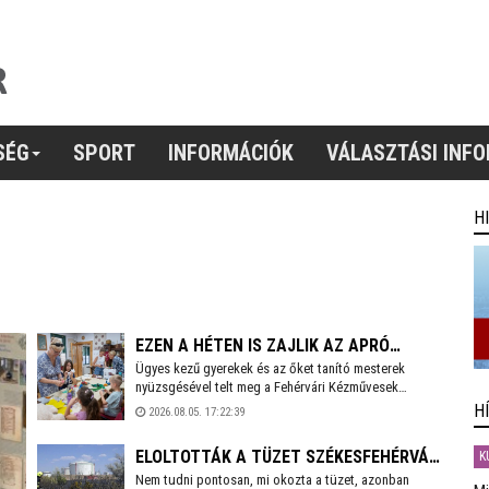
SÉG
SPORT
INFORMÁCIÓK
VÁLASZTÁSI INF
H
EZEN A HÉTEN IS ZAJLIK AZ APRÓ
Ügyes kezű gyerekek és az őket tanító mesterek
MESTEREK TÁBORA A KÉZMŰVESEK
nyüzsgésével telt meg a Fehérvári Kézművesek
HÁZÁBAN
Egyesületének Rác utcai portája. Ezen a héten zajlik a
H
2026.08.05. 17:22:39
Gyermekműhely alkotótábor második turnusa, ahol
mintegy tíz diák tölti a vakációt kreatív, tartalmas
ELOLTOTTÁK A TÜZET SZÉKESFEHÉRVÁR
K
elfoglaltságokkal. A tábor a tervek szerint jövőre is
folytatódik július és augusztus első hetében.
Nem tudni pontosan, mi okozta a tüzet, azonban
HATÁRÁBAN - MINDENKI