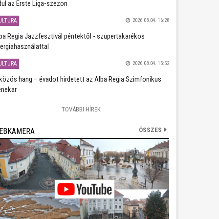
dul az Erste Liga-szezon
ULTÚRA
2026.08.04. 16:28
ba Regia Jazzfesztivál péntektől - szupertakarékos
ergiahasználattal
ULTÚRA
2026.08.04. 15:52
közös hang – évadot hirdetett az Alba Regia Szimfonikus
nekar
TOVÁBBI HÍREK
ÖSSZES
EBKAMERA