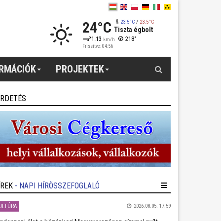
24°C
23.5°C
/
23.5°C
Tiszta égbolt
1.13
218°
km/h
Frissítve: 04:56
Keresés
ORMÁCIÓK
PROJEKTEK
IRDETÉS
ÍREK
- NAPI HÍRÖSSZEFOGLALÓ
ULTÚRA
2026.08.05. 17:59