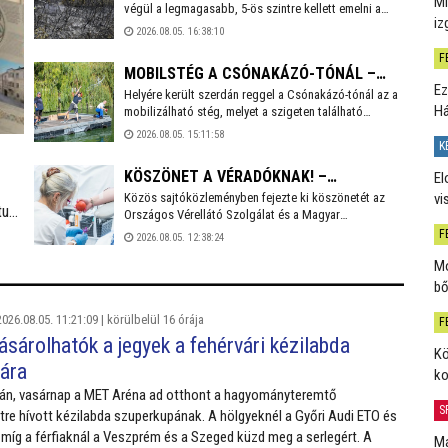
Mi
végül a legmagasabb, 5-ös szintre kellett emelni a
VISSZAMEHETETT AZ OTTHONÁBA
iz
besorolását. A zártkertek és lakóépületek mellett a
2026.08.05. 16:38:10
MOL telepe is kiemelt kockázatott jelentett
F
- tájékoztatott közösségi oldalán dr. Cser-Palkovics
MOBILSTÉG A CSÓNAKÁZÓ-TÓNÁL –
András polgármester. A környék két utcáiból
Ez
hatvanegy embert menekítettek ki, őket már
Helyére került szerdán reggel a Csónakázó-tónál az a
ELKEZDŐDTEK A JAPÁNKERT BŐVÍTÉSI
H
visszaengedték otthonukba.
mobilizálható stég, melyet a szigeten található
ÉS FELÚJÍTÁSI MUNKÁLATAI
japánkert felújításához és bővítéséhez használnak a
2026.08.05. 15:11:58
következő hónapokban. A két oldalról kötéllel
K
rögzített, mozgatható, nagy teherbírású szerkezettel
KÖSZÖNET A VÉRADÓKNAK! –
El
fogják beszállítani a szigetre a szükséges
nyersanyagokat és eszközöket.
vi
Közös sajtóközleményben fejezte ki köszönetét az
FOLYTATÓDIK A NYÁRI KAMPÁNY,
tus
Országos Vérellátó Szolgálat és a Magyar
KONCERTJEGYEKET LEHET NYERNI
Vöröskereszt azoknak a véradóknak, akik az elmúlt
F
2026.08.05. 12:38:24
hetekben segítették a vérkészletek stabilizálását. A
Mo
nyári kampány folytatódik, hiszen továbbra is nagy
szükség van a donorok segítségére.
bő
ást.
026.08.05. 11:21:09 |
körülbelül 16 órája
F
sárolhatók a jegyek a fehérvári kézilabda
Kö
ára
ko
án, vasárnap a MET Aréna ad otthont a hagyományteremtő
S
tre hívott kézilabda szuperkupának. A hölgyeknél a Győri Audi ETO és
 míg a férfiaknál a Veszprém és a Szeged küzd meg a serlegért. A
Má