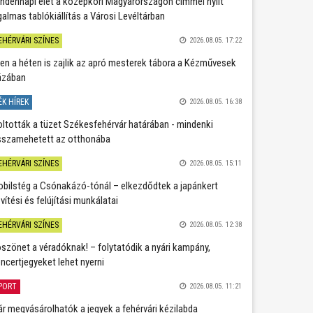
ndennapi élet a középkori Magyarországon címmel nyílt
galmas tablókiállítás a Városi Levéltárban
EHÉRVÁRI SZÍNES
2026.08.05. 17:22
en a héten is zajlik az apró mesterek tábora a Kézművesek
ázában
ÉK HÍREK
2026.08.05. 16:38
oltották a tüzet Székesfehérvár határában - mindenki
sszamehetett az otthonába
EHÉRVÁRI SZÍNES
2026.08.05. 15:11
bilstég a Csónakázó-tónál – elkezdődtek a japánkert
vítési és felújítási munkálatai
EHÉRVÁRI SZÍNES
2026.08.05. 12:38
szönet a véradóknak! – folytatódik a nyári kampány,
ncertjegyeket lehet nyerni
PORT
2026.08.05. 11:21
r megvásárolhatók a jegyek a fehérvári kézilabda