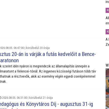
in
K
Al
en
K
A 
Ze
026.08.05. 06:47:00 |
körülbelül 20 órája
ztus 20-án is várják a futás kedvelőit a Bence-
maratonon
W
szerint idén nyáron is megrendezik az államalapítás ünnepén a
lmaratont a Velencei-tónál. Az ingyenes közösségi futáson több táv
zthatnak a résztvevők, akik az esemény végén egyedi cserépéremmel
tnak.
2026.08.05. 06:31:00 |
körülbelül 21 órája
dagógus és Könyvtáros Díj - augusztus 31-ig