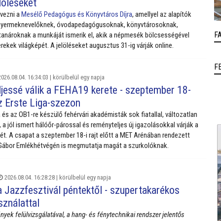
elöléseket
evezni a
Mesélő Pedagógus és Könyvtáros Díjra
, amellyel az alapítók
gyermeknevelőknek, óvodapedagógusoknak, könyvtárosoknak,
F
tanároknak a munkáját ismerik el, akik a népmesék bölcsességével
rekek világképét. A jelöléseket augusztus 31-ig várják online.
F
026.08.04. 16:34:03 |
körülbelül egy napja
ljessé válik a FEHA19 kerete - szeptember 18-
z Erste Liga-szezon
 és az OB1-re készülő fehérvári akadémisták sok fiatallal, változatlan
 a jól ismert hálóőr-párossal és reményteljes új igazolásokkal várják a
t. A csapat a szeptember 18-i rajt előtt a MET Arénában rendezett
 Gábor Emlékhétvégén is megmutatja magát a szurkolóknak.
2026.08.04. 16:28:28 |
körülbelül egy napja
a Jazzfesztivál péntektől - szupertakarékos
sználattal
ények felülvizsgálatával, a hang- és fénytechnikai rendszer jelentős