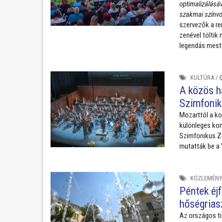
optimalizálásáv
szakmai színvo
szervezők a re
zenével töltik
legendás mes
KULTÚRA
/
A közös h
Szimfonik
Mozarttól a ko
különleges kon
Szimfonikus Z
mutatták be a
KÖZLEMÉNY
Péntek éj
hőségrias
Az országos t