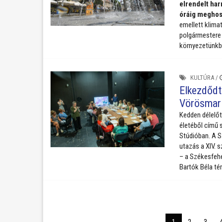
elrendelt ha
óráig meghos
emellett klima
polgármestere 
környezetünkbe
KULTÚRA
/
Elkezdődt
Vörösmar
Kedden délelőt
életéből című 
Stúdióban. A S
utazás a XIV. 
– a Székesfehé
Bartók Béla tér
1
2
3