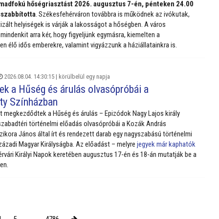
rmadfokú hőségriasztást 2026. augusztus 7-én, pénteken 24.00
szabbította
. Székesfehérváron továbbra is működnek az ivókutak,
tizált helyiségek is várják a lakosságot a hőségben. A város
mindenkit arra kér, hogy figyeljünk egymásra, kiemelten a
n élő idős emberekre, valamint vigyázzunk a háziállatainkra is.
2026.08.04. 14:30:15 |
körülbelül egy napja
ek a Hűség és árulás olvasópróbái a
ty Színházban
t megkezdődtek a Hűség és árulás – Epizódok Nagy Lajos király
szabadtéri történelmi előadás olvasópróbái a Kozák András
zikora János által írt és rendezett darab egy nagyszabású történelmi
századi Magyar Királyságba. Az előadást – melyre
jegyek már kaphatók
rvári Királyi Napok keretében augusztus 17-én és 18-án mutatják be a
en.
4
5
...
4786