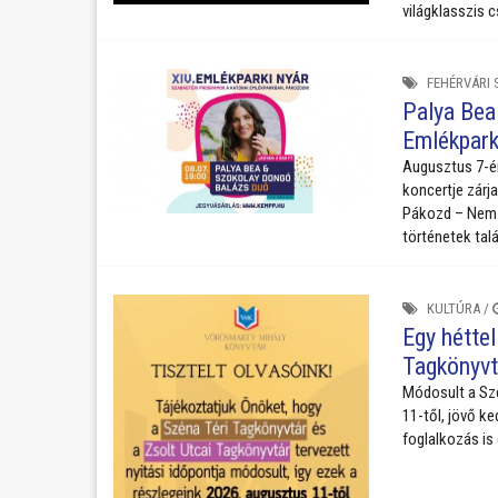
világklasszis 
FEHÉRVÁRI 
Palya Bea
Emlékpark
Augusztus 7-én
koncertje zárj
Pákozd – Nemz
történetek tal
KULTÚRA
/
Egy héttel
Tagkönyvt
Módosult a Szén
11-től, jövő k
foglalkozás is