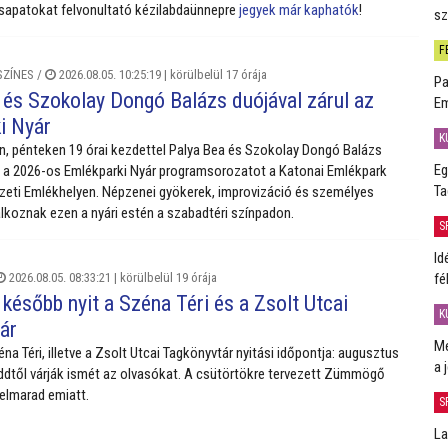
csapatokat felvonultató kézilabdaünnepre
jegyek már kaphatók
!
sz
F
SZÍNES
/
2026.08.05. 10:25:19 |
körülbelül 17 órája
Pa
 és Szokolay Dongó Balázs duójával zárul az
Em
i Nyár
K
, pénteken 19 órai kezdettel Palya Bea és Szokolay Dongó Balázs
Eg
a a 2026-os Emlékparki Nyár programsorozatot a Katonai Emlékpark
Ta
eti Emlékhelyen. Népzenei gyökerek, improvizáció és személyes
álkoznak ezen a nyári estén a szabadtéri színpadon.
S
Id
fé
2026.08.05. 08:33:21 |
körülbelül 19 órája
 később nyit a Széna Téri és a Zsolt Utcai
K
ár
Me
a Téri, illetve a Zsolt Utcai Tagkönyvtár nyitási időpontja: augusztus
a 
eddtől várják ismét az olvasókat. A csütörtökre tervezett Zümmögő
 elmarad emiatt.
S
La