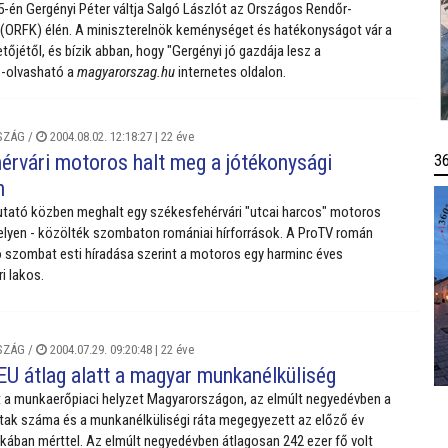
én Gergényi Péter váltja Salgó Lászlót az Országos Rendőr-
(ORFK) élén. A miniszterelnök keménységet és hatékonyságot vár a
etőjétől, és bízik abban, hogy "Gergényi jó gazdája lesz a
 -olvasható a
magyarorszag.hu
internetes oldalon.
SZÁG
/
2004.08.02. 12:18:27 |
22 éve
érvári motoros halt meg a jótékonysági
3
n
ató közben meghalt egy székesfehérvári "utcai harcos" motoros
lyen - közölték szombaton romániai hírforrások. A ProTV román
 szombat esti híradása szerint a motoros egy harminc éves
i lakos.
SZÁG
/
2004.07.29. 09:20:48 |
22 éve
EU átlag alatt a magyar munkanélküliség
 a munkaerőpiaci helyzet Magyarországon, az elmúlt negyedévben a
tak száma és a munkanélküliségi ráta megegyezett az előző év
ában mérttel. Az elmúlt negyedévben átlagosan 242 ezer fő volt