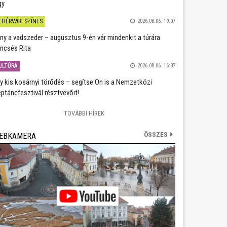
gy
EHÉRVÁRI SZÍNES
2026.08.06. 19:07
ány a vadszeder – augusztus 9-én vár mindenkit a túrára
ncsés Rita
ULTÚRA
2026.08.06. 16:37
y kis kosárnyi törődés – segítse Ön is a Nemzetközi
ptáncfesztivál résztvevőit!
TOVÁBBI HÍREK
ÖSSZES
EBKAMERA