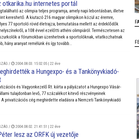
z otkarika.hu internetes portál
található az olimpia teljes programja, amely napi lebontásban, illetve
int kereshető. A kiutazó 216 magyar olimpikon közül az éremre,
F
lyes 77 sportoló rövid életrajza, bemutatása mellett az érdeklődők
helyszínekről, a 108 évvel ezelőtti athéni olimpiáról. Természetesen az
 szurkolók a fórumokban üzenhetnek a sportolóknak, vitatkozhatnak
F
bb, hány aranyat remélünk és így tovább…
SZÁG
/
2004.08.03. 15:02:05 |
22 éve
meghirdették a Hungexpo- és a Tankönyvkiadó-
t
atizációs és Vagyonkezelő Rt. kiírta a pályázatot a Hungexpo Vásár-
állami tulajdonban levő, 77 százalékot kitevő részvényeinek
. A privatizációs cég meghirdette eladásra a Nemzeti Tankönyvkiadó
SZÁG
/
2004.08.02. 21:41:51 |
22 éve
Péter lesz az ORFK új vezetője