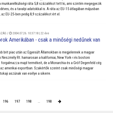
a munkanélküliségi ráta 5,8 százalékot tett ki, ami szintén megegyezik
déves, és a tavalyi adatokkal is. A ráta az EU-15 átlagában májusban
 az EU-25-ben pedig 8,9 százalékot ért el.
SZÁG
/
2004.07.26. 10:37:18 |
22 éve
rok Amerikában - csak a minőségi nedűnek van
b brit piac után az Egyesült Államokban is megjelennek a magyar
op Neszmély Rt. hamarosan a kaliforniai, New York-i és bostoni
forgalmazza majd termékeit, de a Monarchia és a Gróf Degenfeld cég
át az amerikai exportban. Szakértők szerint csak minőségi magyar
tokaji aszúnak van esélye a sikerre.
196
197
198
...
198