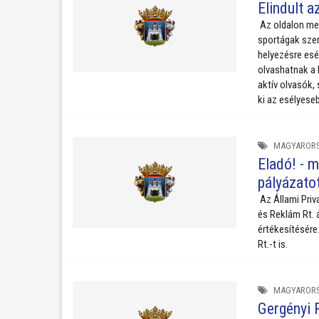
Elindult a
Az oldalon meg
sportágak szer
helyezésre esé
olvashatnak a 
aktív olvasók,
ki az esélyese
MAGYAROR
Eladó! - 
pályázato
Az Állami Priv
és Reklám Rt. 
értékesítésére
Rt.-t is.
MAGYAROR
Gergényi 