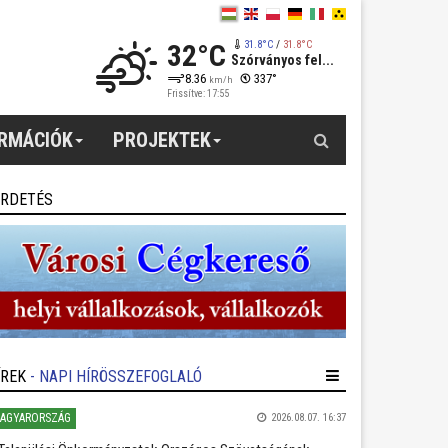
32°C
31.8°C
/
31.8°C
Szórványos fel...
8.36
337°
km/h
Frissítve: 17:55
Keresés
ORMÁCIÓK
PROJEKTEK
IRDETÉS
ÍREK
- NAPI HÍRÖSSZEFOGLALÓ
AGYARORSZÁG
2026.08.07. 16:37