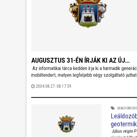
AUGUSZTUS 31-ÉN ÍRJÁK KI AZ ÚJ
Az informatikai tárca kedden írja ki a harmadik generác
MOBILTENDERT
mobiltendert, melyen legfeljebb négy szolgáltató juthat
frekvenciához. Az eredményt várhatóan még az idén
2004.08.27. 08:17:39
kihirdetik.
MAGYAROR
Leáldozóba
geotermik
Július végén P