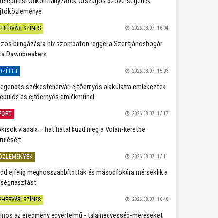
Települési Önkormányzatok Országos Szövetségének
jtóközleménye
EHÉRVÁRI SZÍNES
2026.08.07. 16:04
zös bringázásra hív szombaton reggel a Szentjánosbogár
 a Dawnbreakers
ÖZÉLET
2026.08.07. 15:03
legendás székesfehérvári ejtőernyős alakulatra emlékeztek
repülős és ejtőernyős emlékműnél
PORT
2026.08.07. 13:17
kisok viadala – hat fiatal küzd meg a Volán-keretbe
rülésért
ÖZLEMÉNYEK
2026.08.07. 13:11
dd éjfélig meghosszabbították és másodfokúra mérséklik a
ségriasztást
EHÉRVÁRI SZÍNES
2026.08.07. 10:48
jnos az eredmény egyértelmű - talajnedvesség-méréseket