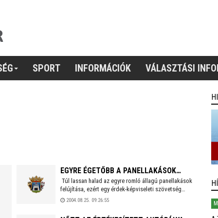
SÉG
SPORT
INFORMÁCIÓK
VÁLASZTÁSI INF
H
EGYRE ÉGETŐBB A PANELLAKÁSOK
Túl lassan halad az egyre romló állagú panellakások
"NAGYFELÚJÍTÁSA"
H
felújítása, ezért egy érdek-képviseleti szövetség
levélben fordult a parlamenti pártok vezetőihez, hogy
2004.08.25. 09:26:55
M
az Országgyűlés mihamarabb tűzze napirendre a
kérdést – írja az egyik országos napilap.