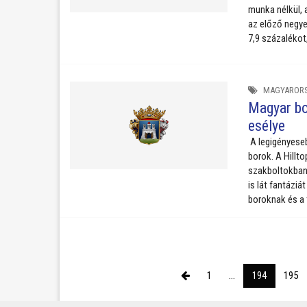
munka nélkül, 
az előző negye
7,9 százalékot,
MAGYAROR
Magyar bo
esélye
A legigényeseb
borok. A Hillt
szakboltokban 
is lát fantázi
boroknak és a 
1
...
194
195