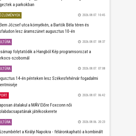
geztek a parkokban
ÖZLEMÉNYEK
2026.08.07. 10:45
Bem József utca környékén, a Bartók Béla téren és
sfaludon lesz áramszünet augusztus 10-én
ULTÚRA
2026.08.07. 08:37
sárnap folytatódik a Hangból Kép programsorozat a
rkocs-szobornál
ULTÚRA
2026.08.07. 07:08
gusztus 14-én pénteken lesz Székesfehérvár fogadalmi
entmiséje
PORT
2026.08.07. 06:42
aposan átalakul a MÁV Előre Foxconn női
plabdacsapatának játékoskerete
ULTÚRA
2026.08.06. 20:23
zeumbérlet a Királyi Napokra - féláronkapható a kombinált