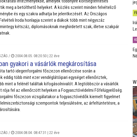
őoktatási intézményekbe, amelyek többnyire költségtérítéses
je
tik meg a betölthető helyeket. A közlés szerint minden felvételiző
F
ménybe és egy szakra adhatja be jelentkezését. Az Országos
Felvételi Iroda honlapja szerint a diákok több mint négyszáz
Ir
mintegy kétszáz, diplomásoknak meghirdetett szak, illetve szakpár
Le
atnak.
K
Eg
Né
SZÁG
/
2004.08.05. 08:20:50 |
22 éve
an gyakori a vásárlók megkárosítása
 óta tartó idegenforgalmi főszezon ellenőrzése során a
 eddig több mint ezer vendéglátóipari egységet ellenőriztek,
W
b mint a felénél találtak kifogásolnivalót. A legtöbbször a vásárlók
 rója fel az ellenőrzött helyeken a Fogyasztóvédelmi Főfelügyelőség.
forgalmi főszezon vizsgálatakor a fogyasztóvédők kiemelt figyelmet
élelmiszerbiztonsági szempontok teljesülésére, az árfeltüntetésre, a
rosítására.
SZÁG
/
2004.08.04. 08:47:31 |
22 éve