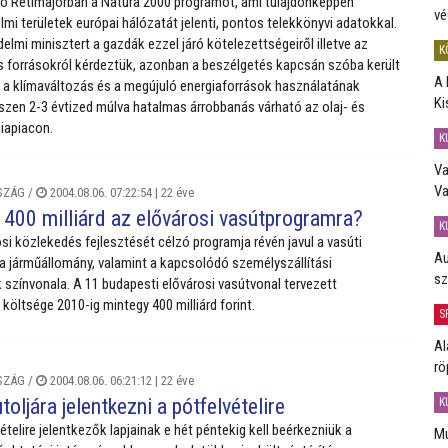
tó Rétimajorban a Natura 2000 programot, ami tulajdonképpen
vé
mi területek európai hálózatát jelenti, pontos telekkönyvi adatokkal.
elmi minisztert a gazdák ezzel járó kötelezettségeiről illetve az
K
s forrásokról kérdeztük, azonban a beszélgetés kapcsán szóba került
A 
 a klímaváltozás és a megújuló energiaforrások használatának
Ki
szen 2-3 évtized múlva hatalmas árrobbanás várható az olaj- és
iapiacon.
K
Va
Va
SZÁG
/
2004.08.06. 07:22:54 |
22 éve
 400 milliárd az elővárosi vasútprogramra?
K
i közlekedés fejlesztését célzó programja révén javul a vasúti
Au
, a járműállomány, valamint a kapcsolódó személyszállítási
sz
 színvonala. A 11 budapesti elővárosi vasútvonal tervezett
költsége 2010-ig mintegy 400 milliárd forint.
S
Al
rö
SZÁG
/
2004.08.06. 06:21:12 |
22 éve
toljára jelentkezni a pótfelvételire
K
ételire jelentkezők lapjainak e hét péntekig kell beérkezniük a
Mú