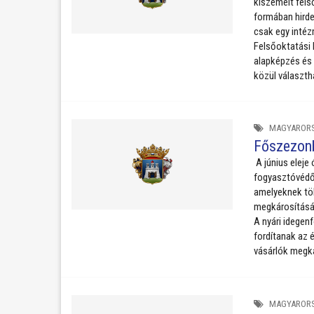
kiszemelt fels
formában hirde
csak egy intéz
Felsőoktatási 
alapképzés és 
közül választh
MAGYAROR
Főszezonb
A június eleje
fogyasztóvédők
amelyeknek töb
megkárosítását
A nyári idegen
fordítanak az 
vásárlók megká
MAGYAROR