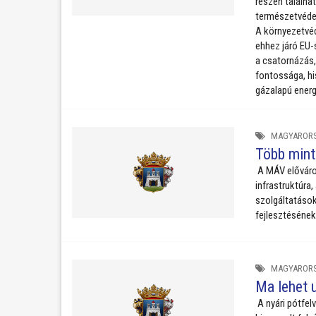
részén találha
természetvédel
A környezetvéd
ehhez járó EU-
a csatornázás,
fontossága, hi
gázalapú energ
MAGYAROR
Több mint
A MÁV előváros
infrastruktúra
szolgáltatások
fejlesztésének 
MAGYAROR
Ma lehet u
A nyári pótfelv