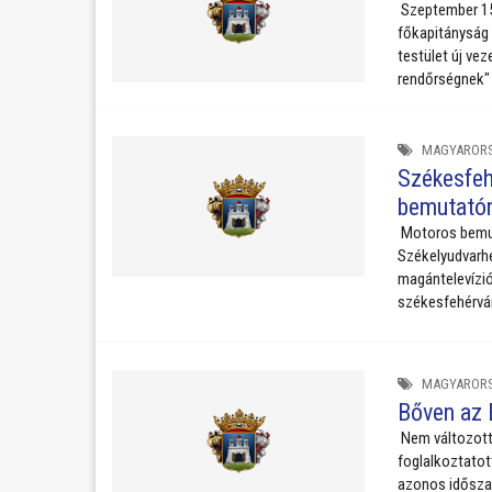
Szeptember 15-
főkapitányság 
testület új vez
rendőrségnek"
MAGYAROR
Székesfeh
bemutató
Motoros bemut
Székelyudvarhe
magántelevízió
székesfehérvár
MAGYAROR
Bőven az 
Nem változott
foglalkoztatot
azonos időszak