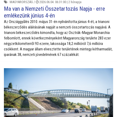
MAGYARORSZÁG
/
2026.06.04. 06:31:00 |
2 hónapja
Ma van a Nemzeti Összetartozás Napja - erre
emlékezünk június 4-én
Az Országgyűlés 2010. május 31-én nyilvánította június 4-ét, a trianoni
békeszerződés aláírásának napját a nemzeti összetartozás napjává. A
trianoni békeszerződés kimondta, hogy az Osztrák-Magyar Monarchia
felbomlott, ennek következményeként Magyarország területe 283 ezer
négyzetkilométerről 93 ezerre, lakossága 18,2 millióról 7,6 millióra
csökkent. A magyar állam elvesztette területének mintegy kétharmadát,
iparának 38, nemzeti jövedelmének 67 százalékát.