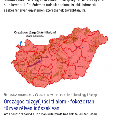
hu-n keresztül. Ezt érdemes tudniuk azoknak is, akik bármelyik
székesfehérvári egyetemen szeretnének továbbtanulni.
MAGYARORSZÁG
/
2026.06.29. 14:11:05 |
körülbelül egy hónapja
Országos tűzgyújtási tilalom - fokozottan
tűzveszélyes időszak van
Az egész országot sújtó kánikula miatt hazánk teljes területén