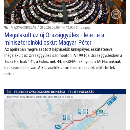
MAGYARORSZÁG
/
2026.05.09. 14:43:00 |
3 hónapja
Megalakult az új Országgyűlés - letette a
miniszterelnöki esküt Magyar Péter
Az áprilisban megválasztott képviselők ünnepélyes eskütételével
megalakult az Országgyűlés szombaton. A 199 fős Országgyűlésben a
Tisza Pártnak 141, a Fidesznek 44, a KDNP-nek nyolc, a Mi Hazánknak
hat képviselője van. A képviselők a történelmi zászlók előtt tettek
esküt.