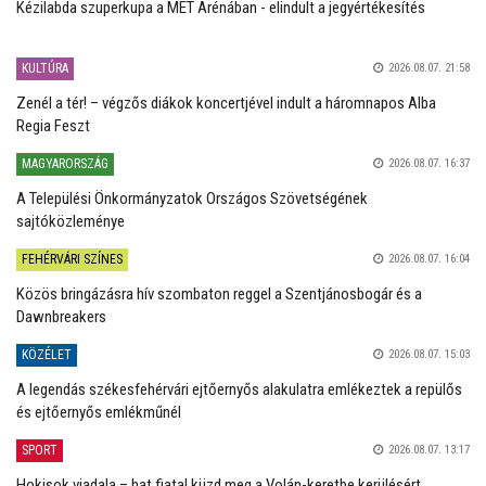
Kézilabda szuperkupa a MET Arénában - elindult a jegyértékesítés
KULTÚRA
2026.08.07. 21:58
Zenél a tér! – végzős diákok koncertjével indult a háromnapos Alba
Regia Feszt
MAGYARORSZÁG
2026.08.07. 16:37
A Települési Önkormányzatok Országos Szövetségének
sajtóközleménye
FEHÉRVÁRI SZÍNES
2026.08.07. 16:04
Közös bringázásra hív szombaton reggel a Szentjánosbogár és a
Dawnbreakers
KÖZÉLET
2026.08.07. 15:03
A legendás székesfehérvári ejtőernyős alakulatra emlékeztek a repülős
és ejtőernyős emlékműnél
SPORT
2026.08.07. 13:17
Hokisok viadala – hat fiatal küzd meg a Volán-keretbe kerülésért