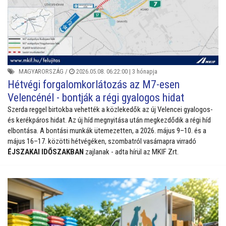
MAGYARORSZÁG
/
2026.05.08. 06:22:00 |
3 hónapja
Hétvégi forgalomkorlátozás az M7-esen
Velencénél - bontják a régi gyalogos hidat
Szerda reggel birtokba vehették a közlekedők az új Velencei gyalogos-
és kerékpáros hidat. Az új híd megnyitása után megkezdődik a régi híd
elbontása. A bontási munkák ütemezetten, a 2026. május 9–10. és a
május 16–17. közötti hétvégéken, szombatról vasárnapra virradó
ÉJSZAKAI IDŐSZAKBAN
zajlanak - adta hírül az MKIF Zrt.