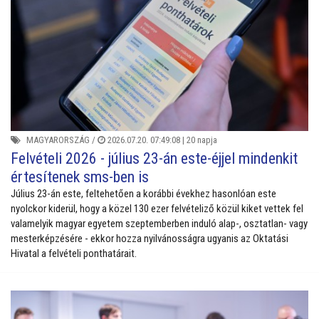
MAGYARORSZÁG
/
2026.07.20. 07:49:08 |
20 napja
Felvételi 2026 - július 23-án este-éjjel mindenkit
értesítenek sms-ben is
Július 23-án este, feltehetően a korábbi évekhez hasonlóan este
nyolckor kiderül, hogy a közel 130 ezer felvételiző közül kiket vettek fel
valamelyik magyar egyetem szeptemberben induló alap-, osztatlan- vagy
mesterképzésére - ekkor hozza nyilvánosságra ugyanis az Oktatási
Hivatal a felvételi ponthatárait.