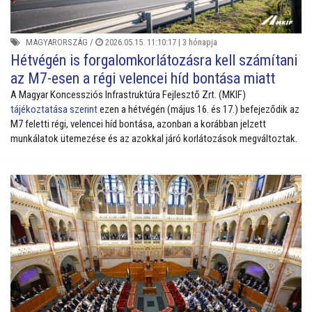
MAGYARORSZÁG
/
2026.05.15. 11:10:17 |
3 hónapja
Hétvégén is forgalomkorlátozásra kell számítani
az M7-esen a régi velencei híd bontása miatt
A Magyar Koncessziós Infrastruktúra Fejlesztő Zrt. (MKIF)
tájékoztatása szerint
ezen a hétvégén (május 16. és 17.) befejeződik az
M7 feletti régi, velencei híd bontása, azonban a korábban jelzett
munkálatok ütemezése és az azokkal járó korlátozások megváltoztak.