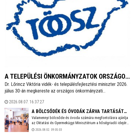
A TELEPÜLÉSI ÖNKORMÁNYZATOK ORSZÁGOS
Dr. Lőrincz Viktória vidék- és településfejlesztési miniszter 2026.
SZÖVETSÉGÉNEK SAJTÓKÖZLEMÉNYE
július 30-án megkereste az országos önkormányzati
érdekszövetségek elnökeit az Önkormányzatok Nemzeti
2026.08.07. 16:37:27
Együttműködési Tanácsa (ÖNET) soron következő ülésének
előkészítésével kapcsolatosan és javaslatokat kért az ülés
A BÖLCSŐDÉK ÉS ÓVODÁK ZÁRVA TARTÁSÁT
napirendjére.
Valamennyi bölcsőde és óvoda számára megfontolásra ajánlja
JAVASOLJA AZ OKTATÁSI MINISZTÉRIUM
az Oktatási és Gyermekügyi Minisztérium a hőségriadó idejére
a zárvatartás lehetőségét, erről tájékoztatott Lannert Judit
2026.08.02. 09:05:03
oktatási és gyermekügyi miniszter Facebook-oldalán