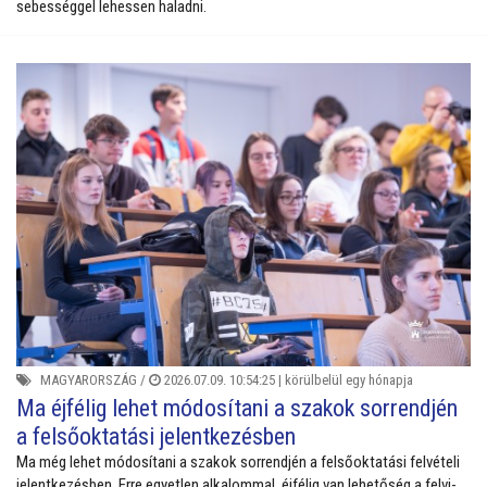
sebességgel lehessen haladni.
MAGYARORSZÁG
/
2026.07.09. 10:54:25 |
körülbelül egy hónapja
Ma éjfélig lehet módosítani a szakok sorrendjén
a felsőoktatási jelentkezésben
Ma még lehet módosítani a szakok sorrendjén a felsőoktatási felvételi
jelentkezésben. Erre egyetlen alkalommal, éjfélig van lehetőség a felvi-