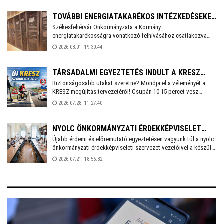
szombaton.
TOVÁBBI ENERGIATAKARÉKOS INTÉZKEDÉSEKET
Székesfehérvár Önkormányzata a Kormány
VEZET BE SZÉKESFEHÉRVÁR
energiatakarékosságra vonatkozó felhívásához csatlakozva
több intézkedést vezet be a villamosenergia-felhasználás
2026.08.01. 19:30:44
csökkentése érdekében. A cél, hogy az önkormányzati
feladatellátás zavartalan biztosítása mellett mérséklődjön az
energiafelhasználás, és a munkavállalók számára is
TÁRSADALMI EGYEZTETÉS INDULT A KRESZ
biztonságos munkakörnyezetet lehessen fenntartani.
Biztonságosabb utakat szeretne? Mondja el a véleményét a
MEGÚJÍTÁSÁRÓL
KRESZ-megújítás tervezetéről! Csupán 10-15 percet vesz
igénybe a Közlekedési és Beruházási Minisztérium által
2026.07.28. 11:27:40
készített kérdőív kitöltése, amely többek között az elektromos
rollerek használatának kérdéskörét is érinti. A válaszadás
anonim és önkéntes.
NYOLC ÖNKORMÁNYZATI ÉRDEKKÉPVISELET
Újabb érdemi és előremutató egyeztetésen vagyunk túl a nyolc
KÖZÖSEN KÉSZÍT SZAKPOLITIKAI
önkormányzati érdekképviseleti szervezet vezetőivel a készülő
JAVASLATCSOMAGOT
közös, össz-szövetségi szakpolitikai javaslatcsomagunkról -
2026.07.21. 18:56:32
írta Facebook oldalán Cser-Palkovics András Székesfehérvár
polgármestere, aki június eleje óta a Megyei Jogú Városok
Szövetségének az elnöke.