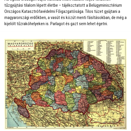
tűzgyújtási tilalom lépett életbe – tájékoztatott a Belügyminisztérium
Országos Katasztrófavédelmi Főigazgatósága. Tilos tüzet gyújtani a
magyarországi erdőkben, a vasút és közút menti fásításokban, de még a
kijelölt tűzrakóhelyeken is. Parlagot és gazt sem lehet égetni.