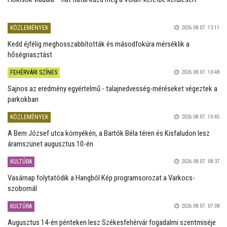
KÖZLEMÉNYEK
2026.08.07. 13:11
Kedd éjfélig meghosszabbították és másodfokúra mérséklik a
hőségriasztást
FEHÉRVÁRI SZÍNES
2026.08.07. 10:48
Sajnos az eredmény egyértelmű - talajnedvesség-méréseket végeztek a
parkokban
KÖZLEMÉNYEK
2026.08.07. 10:45
A Bem József utca környékén, a Bartók Béla téren és Kisfaludon lesz
áramszünet augusztus 10-én
KULTÚRA
2026.08.07. 08:37
Vasárnap folytatódik a Hangból Kép programsorozat a Varkocs-
szobornál
KULTÚRA
2026.08.07. 07:08
Augusztus 14-én pénteken lesz Székesfehérvár fogadalmi szentmiséje