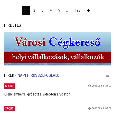
1
2
3
4
5
...
198
HIRDETÉS
HÍREK
- NAPI HÍRÖSSZEFOGLALÓ
SPORT
2026.08.08. 23:00
Kilenc emberrel győzött a Videoton a Sóstón
SPORT
2026.08.08. 07:07