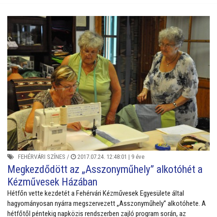
FEHÉRVÁRI SZÍNES
/
2017.07.24. 12:48:01 |
9 éve
Megkezdődött az „Asszonyműhely” alkotóhét a
Kézművesek Házában
Hétfőn vette kezdetét a Fehérvári Kézművesek Egyesülete által
hagyományosan nyárra megszervezett „Asszonyműhely” alkotóhete. A
hétfőtől péntekig napközis rendszerben zajló program során, az