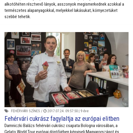
alkotóhéten résztvevő lányok, asszonyok megismerkednek azokkal a
természetes alapanyagokkal, melyekkel lakásukat, környezetüket
szebbé tehetik.
FEHÉRVÁRI SZÍNES
/
2017.07.24. 09:57:50 |
9 éve
Fehérvári cukrász fagylaltja az európai elitben
Damniczki Balázs fehérvári cukrász csapata Bologna városában, a
Gelato World Tour európai döntőjében képviseli Magyarországot és