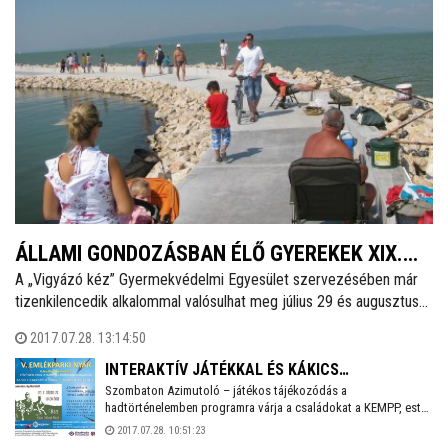
ÁLLAMI GONDOZÁSBAN ÉLŐ GYEREKEK XIX.
A „Vigyázó kéz” Gyermekvédelmi Egyesület szervezésében már
TESTVÉRTÁBORA KEZDŐDIK
tizenkilencedik alkalommal valósulhat meg július 29 és augusztus
BALATONFENYVESEN
4-e között az a „Testvértábor”, ahol a saját családjukból állami
2017.07.28. 13:14:50
gondozásba kiemelt, különböző fejér megyei településeken élő
vér szerinti testvérek egy hétig együtt nyaralhatnak
INTERAKTÍV JÁTÉKKAL ÉS KÁKICS
Balatonfenyvesen.
Szombaton Azimutoló – játékos tájékozódás a
KONCERTTEL FOLYTATÓDIK AZ EMLÉKPARKI
hadtörténelemben programra várja a családokat a KEMPP, este
NYÁR
pedig a Kákics zenekar ad műsort a Nagy Háborúra emlékezve.
2017.07.28. 10:51:23
Az Emlékparki Nyár kulturális rendezvényeire mindenkit