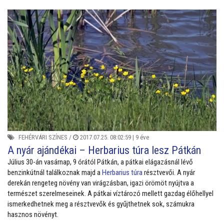
FEHÉRVÁRI SZÍNES
/
2017.07.25. 08:02:59 |
9 éve
A nyár ajándékai – Herbarius túra lesz Pátkán
Július 30-án vasárnap, 9 órától Pátkán, a pátkai elágazásnál lévő
benzinkútnál találkoznak majd a
Herbarius túra
résztvevői. A nyár
derekán rengeteg növény van virágzásban, igazi örömöt nyújtva a
természet szerelmeseinek. A pátkai víztározó mellett gazdag élőhellyel
ismerkedhetnek meg a résztvevők és gyűjthetnek sok, számukra
hasznos növényt.