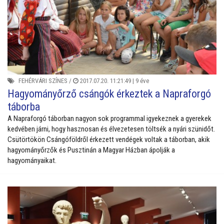
FEHÉRVÁRI SZÍNES
/
2017.07.20. 11:21:49 |
9 éve
Hagyományőrző csángók érkeztek a Napraforgó
táborba
A Napraforgó táborban nagyon sok programmal igyekeznek a gyerekek
kedvében járni, hogy hasznosan és élvezetesen töltsék a nyári szünidőt.
Csütörtökön Csángóföldről érkezett vendégek voltak a táborban, akik
hagyományőrzők és Pusztinán a Magyar Házban ápolják a
hagyományaikat.