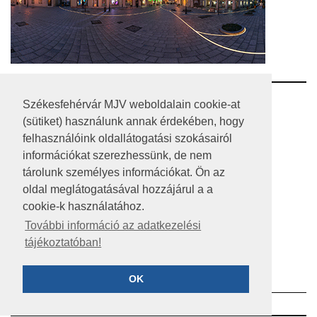
RSS
Székesfehérvár MJV weboldalain cookie-at
(sütiket) használunk annak érdekében, hogy
A HONLAP 2017.03.31-I ÁLLAPOTA
felhasználóink oldallátogatási szokásairól
információkat szerezhessünk, de nem
JOGI NYILATKOZAT
tárolunk személyes információkat. Ön az
IMPRESSZUM
oldal meglátogatásával hozzájárul a a
cookie-k használatához.
MÉDIAAJÁNLAT
További információ az adatkezelési
tájékoztatóban!
KÖZÉRDEKŰ ADATOK
ADATVÉDELEM
OK
©2023 SZÉKESFEHÉRVÁR MEGYEI JOGÚ VÁROS