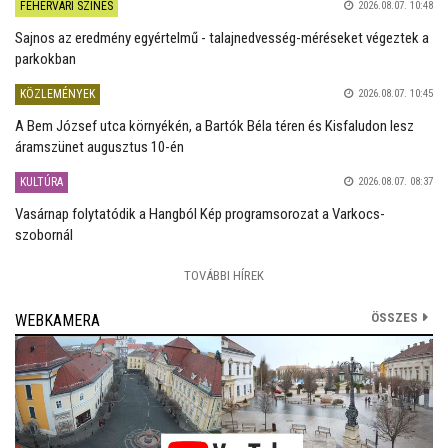
FEHÉRVÁRI SZÍNES
2026.08.07. 10:48
Sajnos az eredmény egyértelmű - talajnedvesség-méréseket végeztek a
parkokban
KÖZLEMÉNYEK
2026.08.07. 10:45
A Bem József utca környékén, a Bartók Béla téren és Kisfaludon lesz
áramszünet augusztus 10-én
KULTÚRA
2026.08.07. 08:37
Vasárnap folytatódik a Hangból Kép programsorozat a Varkocs-
szobornál
TOVÁBBI HÍREK
ÖSSZES
WEBKAMERA