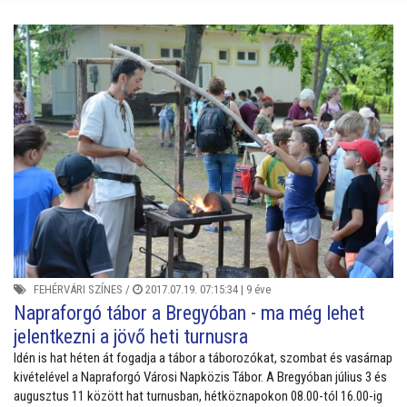
FEHÉRVÁRI SZÍNES
/
2017.07.19. 07:15:34 |
9 éve
Napraforgó tábor a Bregyóban - ma még lehet
jelentkezni a jövő heti turnusra
Idén is hat héten át fogadja a tábor a táborozókat, szombat és vasárnap
kivételével a Napraforgó Városi Napközis Tábor. A Bregyóban július 3 és
augusztus 11 között hat turnusban, hétköznapokon 08.00-tól 16.00-ig