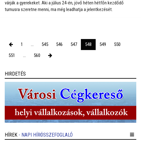
várják a gyerekeket. Aki a július 24-én, jövő héten hétfőn kezdődő
turnusra szeretne menni, ma még leadhatja a jelentkezését.
1
...
545
546
547
548
549
550
551
...
560
HIRDETÉS
HÍREK
- NAPI HÍRÖSSZEFOGLALÓ