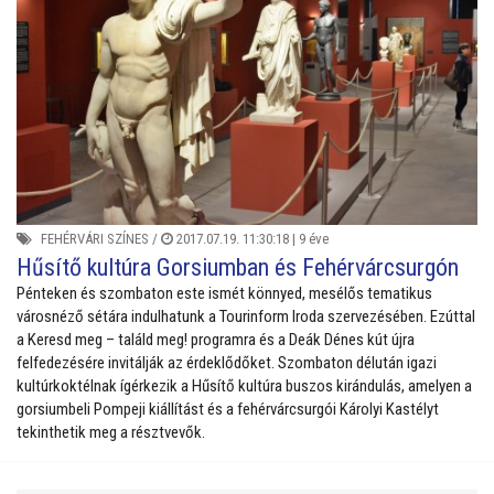
FEHÉRVÁRI SZÍNES
/
2017.07.19. 11:30:18 |
9 éve
Hűsítő kultúra Gorsiumban és Fehérvárcsurgón
Pénteken és szombaton este ismét könnyed, mesélős tematikus
városnéző sétára indulhatunk a Tourinform Iroda szervezésében. Ezúttal
a Keresd meg – találd meg! programra és a Deák Dénes kút újra
felfedezésére invitálják az érdeklődőket. Szombaton délután igazi
kultúrkoktélnak ígérkezik a Hűsítő kultúra buszos kirándulás, amelyen a
gorsiumbeli Pompeji kiállítást és a fehérvárcsurgói Károlyi Kastélyt
tekinthetik meg a résztvevők.