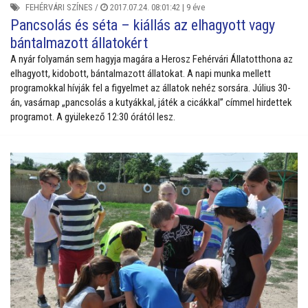
FEHÉRVÁRI SZÍNES
/
2017.07.24. 08:01:42 |
9 éve
Pancsolás és séta – kiállás az elhagyott vagy
bántalmazott állatokért
A nyár folyamán sem hagyja magára a Herosz Fehérvári Állatotthona az
elhagyott, kidobott, bántalmazott állatokat. A napi munka mellett
programokkal hívják fel a figyelmet az állatok nehéz sorsára. Július 30-
án, vasárnap „pancsolás a kutyákkal, játék a cicákkal” címmel hirdettek
programot. A gyülekező 12:30 órától lesz.