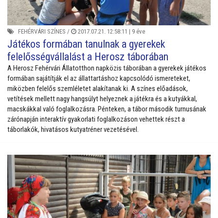
FEHÉRVÁRI SZÍNES
/
2017.07.21. 12:58:11 |
9 éve
Játékos formában tanulnak a gyerekek
felelősségvállalást a Herosz táborában
A Herosz Fehérvári Állatotthon napközis táborában a gyerekek játékos
formában sajátítják el az állattartáshoz kapcsolódó ismereteket,
miközben felelős szemléletet alakítanak ki. A színes előadások,
vetítések mellett nagy hangsúlyt helyeznek a játékra és a kutyákkal,
macskákkal való foglalkozásra. Pénteken, a tábor második turnusának
zárónapján interaktív gyakorlati foglalkozáson vehettek részt a
táborlakók, hivatásos kutyatréner vezetésével.