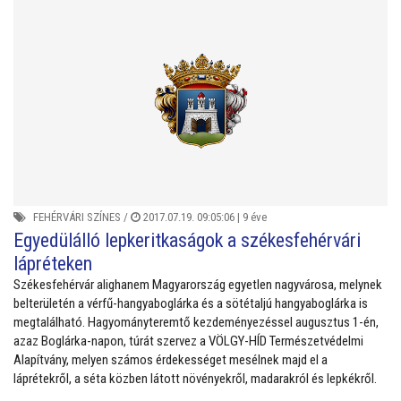
FEHÉRVÁRI SZÍNES
/
2017.07.19. 09:05:06 |
9 éve
Egyedülálló lepkeritkaságok a székesfehérvári
lápréteken
Székesfehérvár alighanem Magyarország egyetlen nagyvárosa, melynek
belterületén a vérfű-hangyaboglárka és a sötétaljú hangyaboglárka is
megtalálható. Hagyományteremtő kezdeményezéssel augusztus 1-én,
azaz Boglárka-napon, túrát szervez a VÖLGY-HÍD Természetvédelmi
Alapítvány, melyen számos érdekességet mesélnek majd el a
láprétekről, a séta közben látott növényekről, madarakról és lepkékről.