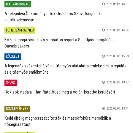
MAGYARORSZÁG
2026.08.07. 16:37
A Települési Önkormányzatok Országos Szövetségének
sajtóközleménye
FEHÉRVÁRI SZÍNES
2026.08.07. 16:04
Közös bringázásra hív szombaton reggel a Szentjánosbogár és a
Dawnbreakers
KÖZÉLET
2026.08.07. 15:03
A legendás székesfehérvári ejtőernyős alakulatra emlékeztek a repülős
és ejtőernyős emlékműnél
SPORT
2026.08.07. 13:17
Hokisok viadala – hat fiatal küzd meg a Volán-keretbe kerülésért
KÖZLEMÉNYEK
2026.08.07. 13:11
Kedd éjfélig meghosszabbították és másodfokúra mérséklik a
hőségriasztást