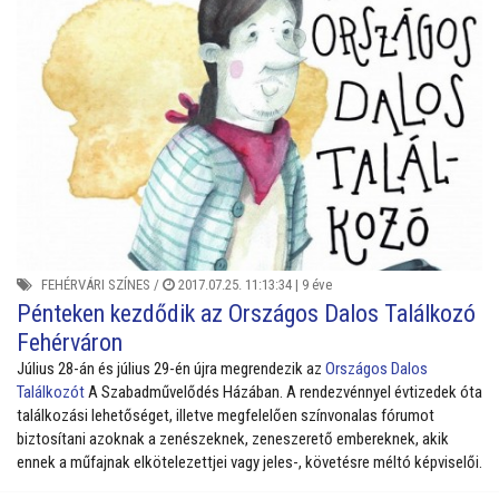
FEHÉRVÁRI SZÍNES
/
2017.07.25. 11:13:34 |
9 éve
Pénteken kezdődik az Országos Dalos Találkozó
Fehérváron
Július 28-án és július 29-én újra megrendezik az
Országos Dalos
Találkozót
A Szabadművelődés Házában. A rendezvénnyel évtizedek óta
találkozási lehetőséget, illetve megfelelően színvonalas fórumot
biztosítani azoknak a zenészeknek, zeneszerető embereknek, akik
ennek a műfajnak elkötelezettjei vagy jeles-, követésre méltó képviselői.