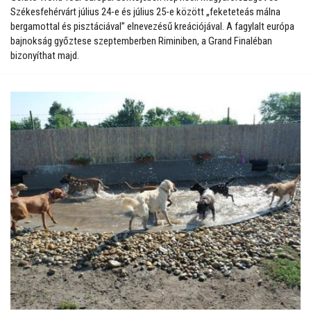
Székesfehérvárt július 24-e és július 25-e között „feketeteás málna
bergamottal és pisztáciával” elnevezésű kreációjával. A fagylalt európa
bajnokság győztese szeptemberben Riminiben, a Grand Finaléban
bizonyíthat majd.