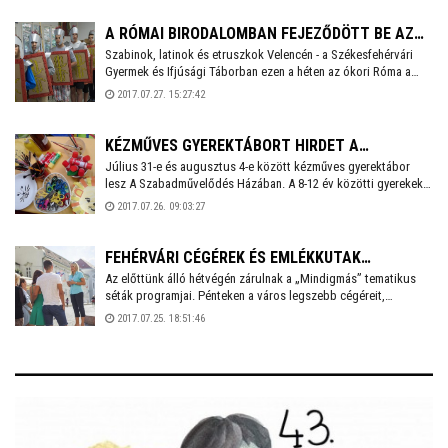
szeretettel várnak.
A RÓMAI BIRODALOMBAN FEJEZŐDÖTT BE AZ
Szabinok, latinok és etruszkok Velencén - a Székesfehérvári
IDEI VELENCEI NYÁRI TÁBOR
Gyermek és Ifjúsági Táborban ezen a héten az ókori Róma a
központi téma. A dél- és észak-amerikai indián világba repítő,
2017.07.27. 15:27:42
majd a hagyományőrző tábor után a mostani római tematikájú
héttel utolsó turnusához érkezett a velencei gyermektábor.
KÉZMŰVES GYEREKTÁBORT HIRDET A
Július 31-e és augusztus 4-e között kézműves gyerektábor
SZABADMŰVELŐDÉS HÁZA
lesz A Szabadművelődés Házában. A 8-12 év közötti gyerekeket
négy foglalkozásvezető várja, többek között kipróbálhatják a
2017.07.26. 09:03:27
szabást, varrást, gyöngyfűzést, horgolást, üvegfestést és a
textilszobrászatot is.További információ és jelentkezés: 06 70
379 8519 vagy iroda@fenyszarvas.hu.
FEHÉRVÁRI CÉGÉREK ÉS EMLÉKKUTAK
Az előttünk álló hétvégén zárulnak a „Mindigmás” tematikus
FELFEDEZÉSÉVEL ZÁRULNAK A TEMATIKUS
séták programjai. Pénteken a város legszebb cégéreit,
SÉTÁK
szombaton pedig a belvárosi emlékkutakat ismerhetjük meg a
2017.07.25. 18:51:46
Tourinform Iroda szervezésében.