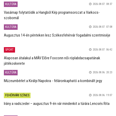
KULTÚRA
2026.08.07. 08:37
Vasárnap folytatódik a Hangból Kép programsorozat a Varkocs-
szobornál
KULTÚRA
2026.08.07. 07:08
Augusztus 14-én pénteken lesz Székesfehérvár fogadalmi szentmiséje
SPORT
2026.08.07. 06:42
Alaposan átalakul a MÁV Előre Foxconn női röplabdacsapatának
játékoskerete
KULTÚRA
2026.08.06. 20:23
Múzeumbérlet a Királyi Napokra - féláronkapható a kombinált jegy
FEHÉRVÁRI SZÍNES
2026.08.06. 19:07
Irány a vadszeder – augusztus 9-én vár mindenkit a túrára Lencsés Rita