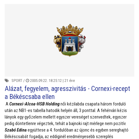
SPORT
/
2005.09.22. 18:25:12 |
21 éve
Alázat, fegyelem, agresszivitás - Cornexi-recept
a Békéscsaba ellen
A
Cornexi-Alcoa-HSB Holding
női kézilabda csapata három forduló
után az NB1-es tabella hatodik helyén áll, 3 ponttal. A fehérvári kézis
lányok egy győzelem mellett egyszer vereséget szenvedtek, egyszer
pedig döntetlenre végeztek, tehát a bajnoki rajt mérlege nem pozitív.
Szabó Edina
együttese a 4. fordulóban az újonc és egyben sereghajtó
Békéscsabát fogadja, az eddiginél eredményesebb szereplés