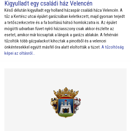
Kigyulladt egy családi ház Velencén
Késő délután kigyulladt egy holland házaspár családi háza Velencén. A
tűz a Kertész utcai épület garázsában keletkezett, majd gyorsan terjedt
a tetőszerkezetre és a fa borítású hátsó homlokzatra is. Az épület
mögötti udvarban füvet nyíró háziasszony csak akkor észlelte az
esetet, amikor már kicsaptak a lángok a garázs ablakán. A fehérvári
tűzoltók több gázpalackot kihoztak a pincéből és a velencei
önkéntesekkel együtt másfél óra alatt eloltották a tüzet.
A tűzoltóság
képei az oltásról...