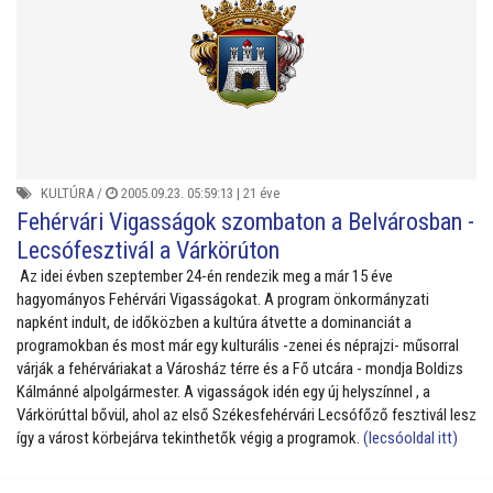
KULTÚRA
/
2005.09.23. 05:59:13 |
21 éve
Fehérvári Vigasságok szombaton a Belvárosban -
Lecsófesztivál a Várkörúton
Az idei évben szeptember 24-én rendezik meg a már 15 éve
hagyományos Fehérvári Vigasságokat. A program önkormányzati
napként indult, de időközben a kultúra átvette a dominanciát a
programokban és most már egy kulturális -zenei és néprajzi- műsorral
várják a fehérváriakat a Városház térre és a Fő utcára - mondja Boldizs
Kálmánné alpolgármester. A vigasságok idén egy új helyszínnel , a
Várkörúttal bővül, ahol az első Székesfehérvári Lecsófőző fesztivál lesz
így a várost körbejárva tekinthetők végig a programok.
(lecsóoldal itt)