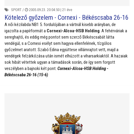
SPORT
/
2005.09.23. 20:04:50 |
21 éve
Kötelező győzelem - Cornexi - Békéscsaba 26-16
A női kézilabda NB1 5. fordulójában a vártnál kisebb arányban, de
igazolta a papírformát a
Cornexi-Alcoa-HSB Holding
. A fehérváriak a
sereghajtó, és eddig még pontot sem szerző Békéscsabát látta
vendégül, s a Cornexi esélyt sem hagyva ellenfelének, tízgólos
győzelmet aratott. Szabó Edina együttese villámrajtot vett, majd a
vendégek felzárkózása után ismét elhúzott a viharsarkiaktól. A hazaiak
sok hibát vétettek ugyan a támadások során, de így sem forgott
veszélyben a bajnoki két pont.
Cornexi-Alcoa-HSB Holding -
Békéscsaba 26-16 (15-6)