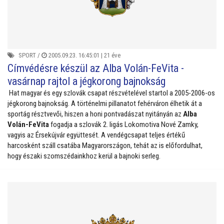
SPORT
/
2005.09.23. 16:45:01 |
21 éve
Címvédésre készül az Alba Volán-FeVita -
vasárnap rajtol a jégkorong bajnokság
Hat magyar és egy szlovák csapat részvételével startol a 2005-2006-os
jégkorong bajnokság. A történelmi pillanatot fehérváron élhetik át a
sportág résztvevői, hiszen a honi pontvadászat nyitányán az
Alba
Volán-FeVita
fogadja a szlovák 2. ligás Lokomotiva Nové Zamky,
vagyis az Érsekújvár együttesét. A vendégcsapat teljes értékű
harcosként száll csatába Magyarországon, tehát az is előfordulhat,
hogy északi szomszédainkhoz kerül a bajnoki serleg.