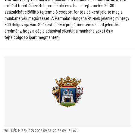
milliárd forint árbevételt produkáló és a hazai tejtermelés 20-30
százalékát előállító tejtermelő csoport fontos célként jelölte meg a
munkahelyek megőrzését. A Parmalat Hungária Rt.-nek jelenleg mintegy
300 dolgozója van. Székesfehérvár polgármestere szerint jelentős
eredmény, hogy a cég eladásával sikerült a munkahelyeket és a
tejfeldolgozó ipart megmenteni.
KÉK HÍREK
/
2005.09.23. 22:22:09 |
21 éve