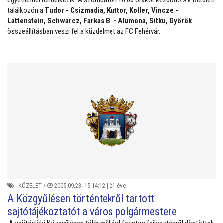
egyetlennel rendelkezik. A szombaton 16.00 órakor kezdődő XV. Kerületi
találkozón a
Tudor - Csizmadia, Kuttor, Koller, Vincze -
Lattenstein, Schwarcz, Farkas B. - Alumona, Sitku, Györök
összeállításban veszi fel a küzdelmet az FC Fehérvár.
KÖZÉLET
/
2005.09.23. 15:14:12 |
21 éve
A Közgyűlésen történtekről tartott
sajtótájékoztatót a város polgármestere