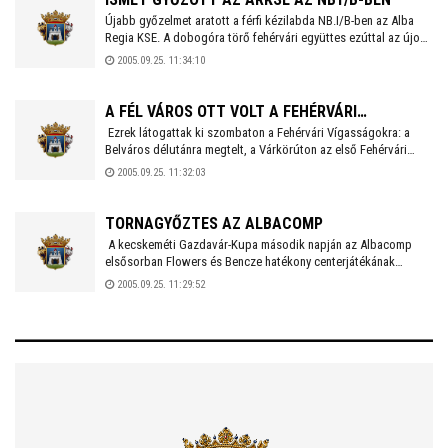
vízmérőhelyeket. Ha ezt nem biztosítják, az előző időszak
Újabb győzelmet aratott a férfi kézilabda NB.I/B-ben az Alba
átlagfogyasztását tudják figyelembe venni.
Regia KSE. A dobogóra törő fehérvári együttes ezúttal az újonc
Harkány ellen diadalmaskodott a Köfém csarnokban 35-24-re.
2005.09.25. 11:34:10
Az ARKSE-ből kiemelkedett a 12 gólos Erdei Krisztián, de
megtette a magáét az 5 találatig jutó Szabó Lajos és a 4-4 gólt
jegyző Miss Zoltán valamint Molnár Csaba is. ARKSE - Harkány
A FÉL VÁROS OTT VOLT A FEHÉRVÁRI
35-24
Ezrek látogattak ki szombaton a Fehérvári Vígasságokra: a
VÍGASSÁGOKON
Belváros délutánra megtelt, a Várkörúton az első Fehérvári
Lecsófesztiválon több mint 50 bográcsban rotyott a lecsó, a
2005.09.25. 11:32:03
Vidámparki-tónál pedig az I. Székesfehérvári Sárkányhajó
Fesztiválon mintegy ezer ember volt. Kétségtelen, hogy hosszú
ideje annyi ember, nem volt városi programokon, mint
TORNAGYŐZTES AZ ALBACOMP
szombaton. A Városház téren már reggel korán alágyújtottak az
A kecskeméti Gazdavár-Kupa második napján az Albacomp
ökörnek, a színpadon Vikidál Gyula, Szűcs Judith, Payer öcsi,
elsősorban Flowers és Bencze hatékony centerjátékának
LL Junior volt látható az estét pedig a Fanta Group utcabálja
köszönhetően magabiztosan legyőzte a Szolnoki Olaj csapatát,
2005.09.25. 11:29:52
zárta. A jól sikerült rendezvényen a város elöljárói is ott voltak
és az utolsó (Univer) elleni mérkőzéstől függetlenül már
és a Városház térről természetesen nem hiányozhattak a pártok
tornagyőztes.
sátrai sem. KÉPGALÉRIA 1., KÉPGALÉRIA 2.