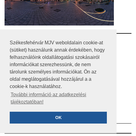
RSS
Székesfehérvár MJV weboldalain cookie-at
(sütiket) használunk annak érdekében, hogy
A HONLAP 2017.03.31-I ÁLLAPOTA
felhasználóink oldallátogatási szokásairól
információkat szerezhessünk, de nem
JOGI NYILATKOZAT
tárolunk személyes információkat. Ön az
IMPRESSZUM
oldal meglátogatásával hozzájárul a a
cookie-k használatához.
MÉDIAAJÁNLAT
További információ az adatkezelési
tájékoztatóban!
KÖZÉRDEKŰ ADATOK
ADATVÉDELEM
OK
©2023 SZÉKESFEHÉRVÁR MEGYEI JOGÚ VÁROS