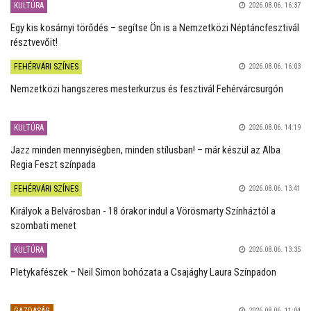
KULTÚRA
2026.08.06. 16:37
Egy kis kosárnyi törődés – segítse Ön is a Nemzetközi Néptáncfesztivál
résztvevőit!
FEHÉRVÁRI SZÍNES
2026.08.06. 16:03
Nemzetközi hangszeres mesterkurzus és fesztivál Fehérvárcsurgón
KULTÚRA
2026.08.06. 14:19
Jazz minden mennyiségben, minden stílusban! – már készül az Alba
Regia Feszt színpada
FEHÉRVÁRI SZÍNES
2026.08.06. 13:41
Királyok a Belvárosban - 18 órakor indul a Vörösmarty Színháztól a
szombati menet
KULTÚRA
2026.08.06. 13:35
Pletykafészek – Neil Simon bohózata a Csajághy Laura Színpadon
GAZDASÁG
2026.08.06. 11:04