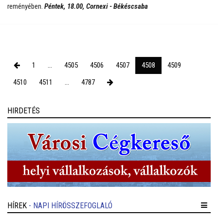
reményében.
Péntek, 18.00, Cornexi - Békéscsaba
1
...
4505
4506
4507
4508
4509
4510
4511
...
4787
HIRDETÉS
HÍREK
- NAPI HÍRÖSSZEFOGLALÓ