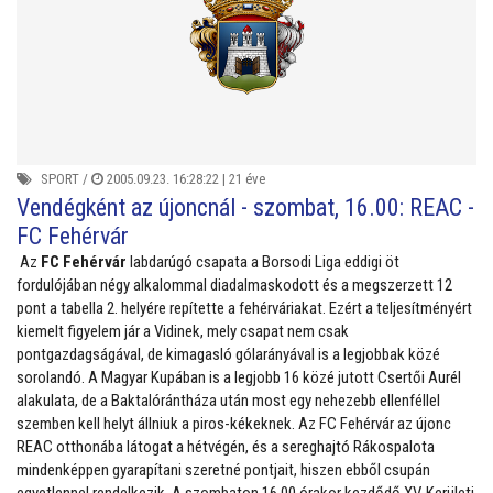
SPORT
/
2005.09.23. 16:28:22 |
21 éve
Vendégként az újoncnál - szombat, 16.00: REAC -
FC Fehérvár
Az
FC Fehérvár
labdarúgó csapata a Borsodi Liga eddigi öt
fordulójában négy alkalommal diadalmaskodott és a megszerzett 12
pont a tabella 2. helyére repítette a fehérváriakat. Ezért a teljesítményért
kiemelt figyelem jár a Vidinek, mely csapat nem csak
pontgazdagságával, de kimagasló gólarányával is a legjobbak közé
sorolandó. A Magyar Kupában is a legjobb 16 közé jutott Csertői Aurél
alakulata, de a Baktalórántháza után most egy nehezebb ellenféllel
szemben kell helyt állniuk a piros-kékeknek. Az FC Fehérvár az újonc
REAC otthonába látogat a hétvégén, és a sereghajtó Rákospalota
mindenképpen gyarapítani szeretné pontjait, hiszen ebből csupán