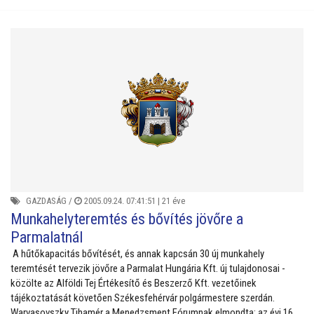
GAZDASÁG
/
2005.09.24. 07:41:51 |
21 éve
Munkahelyteremtés és bővítés jövőre a
Parmalatnál
A hűtőkapacitás bővítését, és annak kapcsán 30 új munkahely
teremtését tervezik jövőre a Parmalat Hungária Kft. új tulajdonosai -
közölte az Alföldi Tej Értékesítő és Beszerző Kft. vezetőinek
tájékoztatását követően Székesfehérvár polgármestere szerdán.
Warvasovszky Tihamér a Menedzsment Fórumnak elmondta: az évi 16