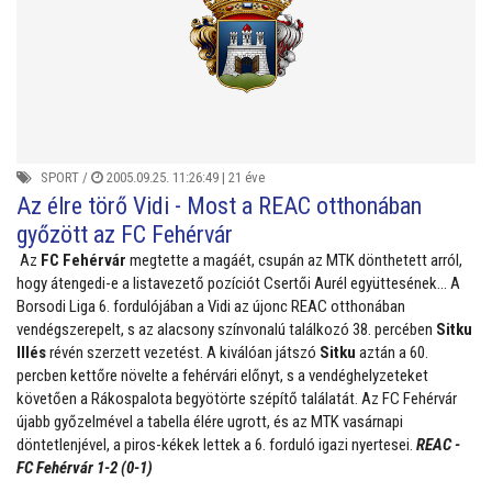
SPORT
/
2005.09.25. 11:26:49 |
21 éve
Az élre törő Vidi - Most a REAC otthonában
győzött az FC Fehérvár
Az
FC Fehérvár
megtette a magáét, csupán az MTK dönthetett arról,
hogy átengedi-e a listavezető pozíciót Csertői Aurél együttesének… A
Borsodi Liga 6. fordulójában a Vidi az újonc REAC otthonában
vendégszerepelt, s az alacsony színvonalú találkozó 38. percében
Sitku
Illés
révén szerzett vezetést. A kiválóan játszó
Sitku
aztán a 60.
percben kettőre növelte a fehérvári előnyt, s a vendéghelyzeteket
követően a Rákospalota begyötörte szépítő találatát. Az FC Fehérvár
újabb győzelmével a tabella élére ugrott, és az MTK vasárnapi
döntetlenjével, a piros-kékek lettek a 6. forduló igazi nyertesei.
REAC -
FC Fehérvár 1-2 (0-1)