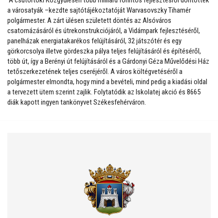
A csütörtöki Közgyűlésen több milliárd forintos fejlesztésről döntöttek
a városatyák –kezdte sajtótájékoztatóját Warvasovszky Tihamér
polgármester. A zárt ülésen született döntés az Alsóváros
csatornázásáról és útrekonstrukciójáról, a Vidámpark fejlesztéséről,
panelházak energiatakarékos felújításáról, 32 játszótér és egy
görkorcsolya illetve gördeszka pálya teljes felújításáról és építéséről,
több út, így a Berényi út felújításáról és a Gárdonyi Géza Művelődési Ház
tetőszerkezetének teljes cseréjéről. A város költégvetéséről a
polgármester elmondta, hogy mind a bevételi, mind pedig a kiadási oldal
a tervezett ütem szerint zajlik. Folytatódik az Iskolatej akció és 8665
diák kapott ingyen tankönyvet Székesfehérváron.