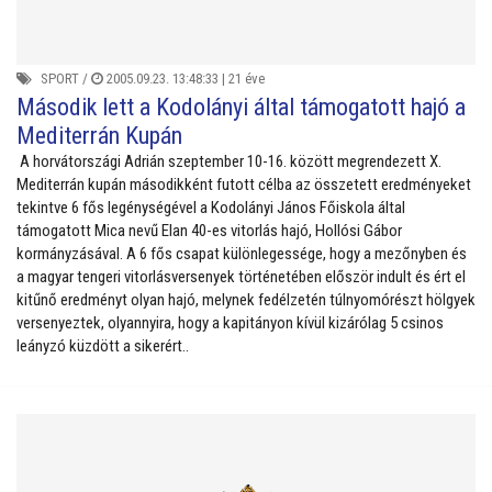
SPORT
/
2005.09.23. 13:48:33 |
21 éve
Második lett a Kodolányi által támogatott hajó a
Mediterrán Kupán
A horvátországi Adrián szeptember 10-16. között megrendezett X.
Mediterrán kupán másodikként futott célba az összetett eredményeket
tekintve 6 fős legénységével a Kodolányi János Főiskola által
támogatott Mica nevű Elan 40-es vitorlás hajó, Hollósi Gábor
kormányzásával. A 6 fős csapat különlegessége, hogy a mezőnyben és
a magyar tengeri vitorlásversenyek történetében először indult és ért el
kitűnő eredményt olyan hajó, melynek fedélzetén túlnyomórészt hölgyek
versenyeztek, olyannyira, hogy a kapitányon kívül kizárólag 5 csinos
leányzó küzdött a sikerért..