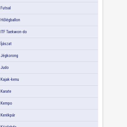
Futsal
Hőlégballon
ITF Taekwon-do
Íjászat
Jégkorong
Judo
Kajak-kenu
Karate
Kempo
Kerékpár