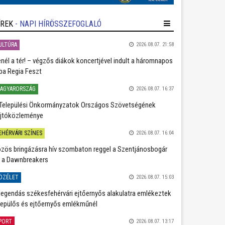
ÍREK
- NAPI HÍRÖSSZEFOGLALÓ
ULTÚRA
2026.08.07. 21:58
nél a tér! – végzős diákok koncertjével indult a háromnapos
ba Regia Feszt
AGYARORSZÁG
2026.08.07. 16:37
Települési Önkormányzatok Országos Szövetségének
jtóközleménye
EHÉRVÁRI SZÍNES
2026.08.07. 16:04
zös bringázásra hív szombaton reggel a Szentjánosbogár
 a Dawnbreakers
ÖZÉLET
2026.08.07. 15:03
legendás székesfehérvári ejtőernyős alakulatra emlékeztek
repülős és ejtőernyős emlékműnél
PORT
2026.08.07. 13:17