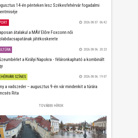
gusztus 14-én pénteken lesz Székesfehérvár fogadalmi
entmiséje
PORT
2026.08.07. 06:42
aposan átalakul a MÁV Előre Foxconn női
plabdacsapatának játékoskerete
ULTÚRA
2026.08.06. 20:23
zeumbérlet a Királyi Napokra - féláronkapható a kombinált
gy
EHÉRVÁRI SZÍNES
2026.08.06. 19:07
ány a vadszeder – augusztus 9-én vár mindenkit a túrára
ncsés Rita
TOVÁBBI HÍREK