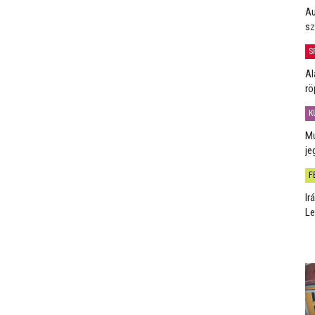
Au
sz
S
Al
rö
K
Mú
je
F
Ir
Le