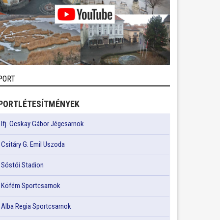
PORT
PORTLÉTESÍTMÉNYEK
Ifj. Ocskay Gábor Jégcsarnok
Csitáry G. Emil Uszoda
Sóstói Stadion
Köfém Sportcsarnok
Alba Regia Sportcsarnok