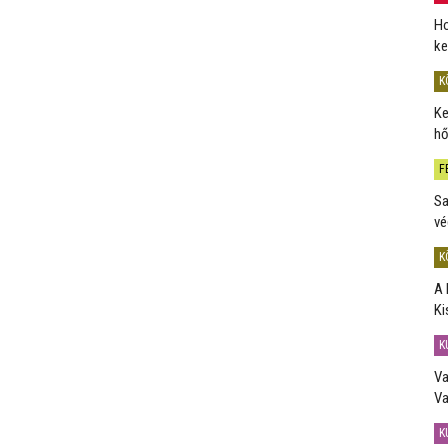
Ho
ke
K
Ke
hő
F
Sa
vé
K
A 
Ki
K
Va
Va
K