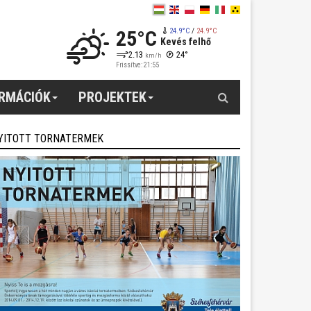
25°C
24.9°C
/
24.9°C
Kevés felhő
2.13
24°
km/h
Frissítve: 21:55
Keresés
ORMÁCIÓK
PROJEKTEK
YITOTT TORNATERMEK