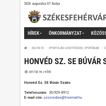
2026. augusztus 07. Ibolya
HÍREK
ÖNKORMÁNYZAT
KÖZÖS
DELFIN SE
SPORTOLÁSI LEHETŐSÉGEK, SPORTÁGAK
Ú
HONVÉD SZ. SE BÚVÁR 
2017.03.18. |
9 ÉVE
Honvéd Sz. SE Búvár Szako.
Telefonszám:
30/929-8912
E-mail cím:
szszondise@freemail.hu