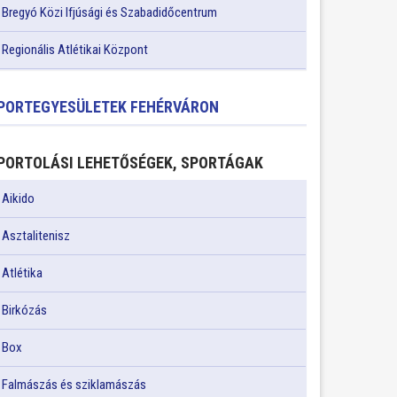
Bregyó Közi Ifjúsági és Szabadidőcentrum
Regionális Atlétikai Központ
PORTEGYESÜLETEK FEHÉRVÁRON
PORTOLÁSI LEHETŐSÉGEK, SPORTÁGAK
Aikido
Asztalitenisz
Atlétika
Birkózás
Box
Falmászás és sziklamászás