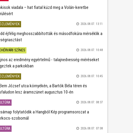
kisok viadala – hat fiatal küzd meg a Volán-keretbe
rülésért
ÖZLEMÉNYEK
2026.08.07. 13:11
dd éjfélig meghosszabbították és másodfokúra mérséklik a
ségriasztást
EHÉRVÁRI SZÍNES
2026.08.07. 10:48
jnos az eredmény egyértelmű - talajnedvesség-méréseket
geztek a parkokban
ÖZLEMÉNYEK
2026.08.07. 10:45
Bem József utca környékén, a Bartók Béla téren és
sfaludon lesz áramszünet augusztus 10-én
ULTÚRA
2026.08.07. 08:37
sárnap folytatódik a Hangból Kép programsorozat a
rkocs-szobornál
ULTÚRA
2026.08.07. 07:08