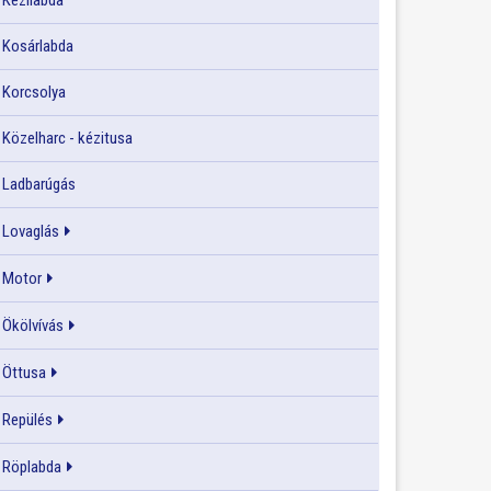
Kézilabda
Kosárlabda
Korcsolya
Közelharc - kézitusa
Ladbarúgás
Lovaglás
Motor
Ökölvívás
Öttusa
Repülés
Röplabda