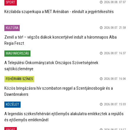
SPORT
2026.08.08. 07:07
Kézilabda szuperkupa a MET Arénában - elindult a jegyértékesítés
KULTÚRA
2026.08.07. 21:58
Zenél a tér! – végzős diákok koncertjével indult a háromnapos Alba
Regia Feszt
MAGYARORSZÁG
2026.08.07. 16:37
A Települési Önkormányzatok Országos Szövetségének
sajtóközleménye
FEHÉRVÁRI SZÍNES
2026.08.07. 16:04
Közös bringázásra hív szombaton reggel a Szentjánosbogár és a
Dawnbreakers
KÖZÉLET
2026.08.07. 15:03
A legendás székesfehérvári ejtőernyős alakulatra emlékeztek a repülős
és ejtőernyős emlékműnél
SPORT
2026.08.07. 13:17