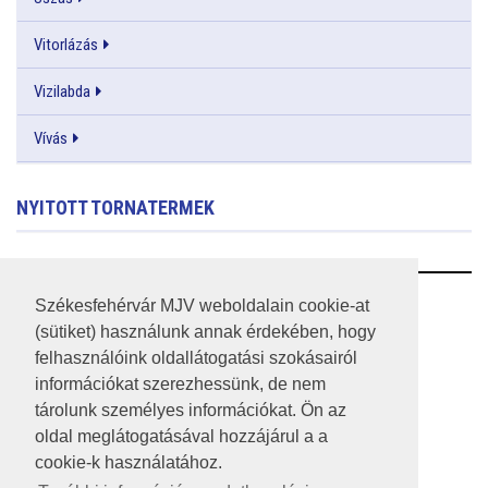
Vitorlázás
Vizilabda
Vívás
NYITOTT TORNATERMEK
RSS
Székesfehérvár MJV weboldalain cookie-at
(sütiket) használunk annak érdekében, hogy
A HONLAP 2017.03.31-I ÁLLAPOTA
felhasználóink oldallátogatási szokásairól
információkat szerezhessünk, de nem
JOGI NYILATKOZAT
tárolunk személyes információkat. Ön az
IMPRESSZUM
oldal meglátogatásával hozzájárul a a
cookie-k használatához.
MÉDIAAJÁNLAT