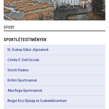
SPORT
SPORTLÉTESÍTMÉNYEK
Ifj. Ocskay Gábor Jégcsarnok
Csitáry G. Emil Uszoda
Sóstói Stadion
Köfém Sportcsarnok
Alba Regia Sportcsarnok
Bregyó Közi Ifjúsági és Szabadidőcentrum