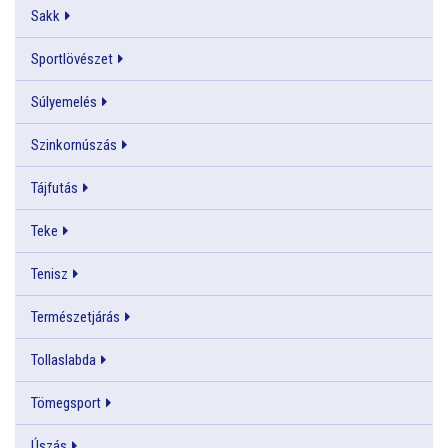
Sakk
Sportlövészet
Súlyemelés
Szinkornúszás
Tájfutás
Teke
Tenisz
Természetjárás
Tollaslabda
Tömegsport
Úszás