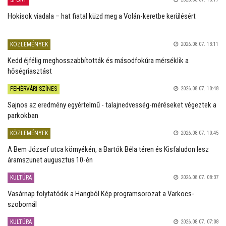
Hokisok viadala – hat fiatal küzd meg a Volán-keretbe kerülésért
KÖZLEMÉNYEK
2026.08.07. 13:11
Kedd éjfélig meghosszabbították és másodfokúra mérséklik a
hőségriasztást
FEHÉRVÁRI SZÍNES
2026.08.07. 10:48
Sajnos az eredmény egyértelmű - talajnedvesség-méréseket végeztek a
parkokban
KÖZLEMÉNYEK
2026.08.07. 10:45
A Bem József utca környékén, a Bartók Béla téren és Kisfaludon lesz
áramszünet augusztus 10-én
KULTÚRA
2026.08.07. 08:37
Vasárnap folytatódik a Hangból Kép programsorozat a Varkocs-
szobornál
KULTÚRA
2026.08.07. 07:08