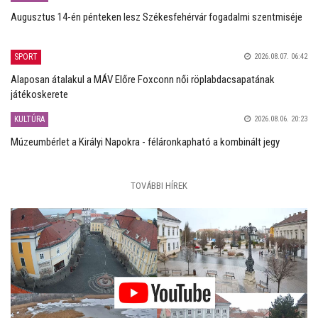
Augusztus 14-én pénteken lesz Székesfehérvár fogadalmi szentmiséje
SPORT
2026.08.07. 06:42
Alaposan átalakul a MÁV Előre Foxconn női röplabdacsapatának
játékoskerete
KULTÚRA
2026.08.06. 20:23
Múzeumbérlet a Királyi Napokra - féláronkapható a kombinált jegy
TOVÁBBI HÍREK