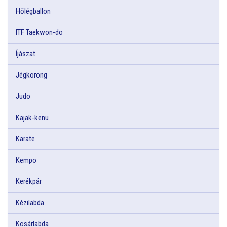
Hőlégballon
ITF Taekwon-do
Íjászat
Jégkorong
Judo
Kajak-kenu
Karate
Kempo
Kerékpár
Kézilabda
Kosárlabda