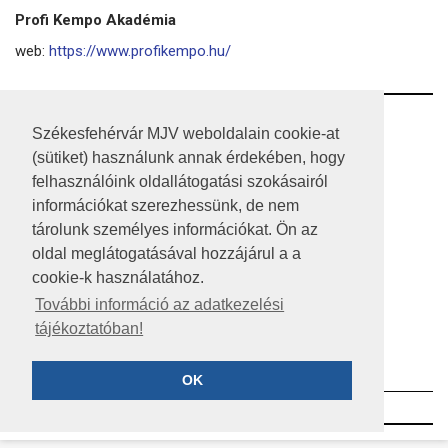
Profi Kempo Akadémia
web:
https://www.profikempo.hu/
RSS
Székesfehérvár MJV weboldalain cookie-at
(sütiket) használunk annak érdekében, hogy
A HONLAP 2017.03.31-I ÁLLAPOTA
felhasználóink oldallátogatási szokásairól
JOGI NYILATKOZAT
információkat szerezhessünk, de nem
tárolunk személyes információkat. Ön az
IMPRESSZUM
oldal meglátogatásával hozzájárul a a
cookie-k használatához.
MÉDIAAJÁNLAT
További információ az adatkezelési
KÖZÉRDEKŰ ADATOK
tájékoztatóban!
ADATVÉDELEM
OK
©2023 SZÉKESFEHÉRVÁR MEGYEI JOGÚ VÁROS