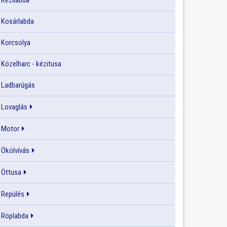
Kézilabda
Kosárlabda
Korcsolya
Közelharc - kézitusa
Ladbarúgás
Lovaglás
Motor
Ökölvívás
Öttusa
Repülés
Röplabda