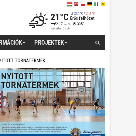
21°C
21.1°C
/
21.1°C
Erős felhőzet
2.17
335°
km/h
Frissítve: 06:56
Keresés
ORMÁCIÓK
PROJEKTEK
YITOTT TORNATERMEK