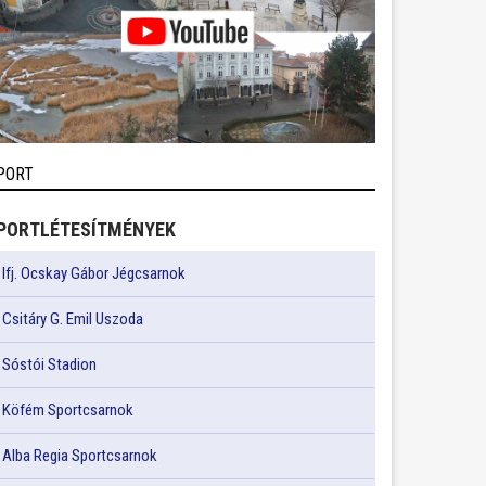
PORT
PORTLÉTESÍTMÉNYEK
Ifj. Ocskay Gábor Jégcsarnok
Csitáry G. Emil Uszoda
Sóstói Stadion
Köfém Sportcsarnok
Alba Regia Sportcsarnok