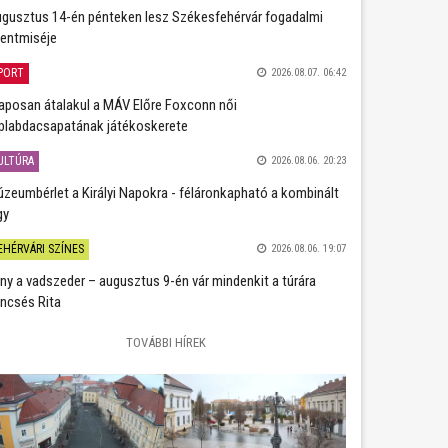
gusztus 14-én pénteken lesz Székesfehérvár fogadalmi
entmiséje
PORT
2026.08.07. 06:42
aposan átalakul a MÁV Előre Foxconn női
plabdacsapatának játékoskerete
ULTÚRA
2026.08.06. 20:23
zeumbérlet a Királyi Napokra - féláronkapható a kombinált
gy
EHÉRVÁRI SZÍNES
2026.08.06. 19:07
ány a vadszeder – augusztus 9-én vár mindenkit a túrára
ncsés Rita
TOVÁBBI HÍREK