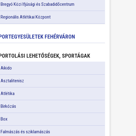
Bregyó Közi Ifjúsági és Szabadidőcentrum
Regionális Atlétikai Központ
PORTEGYESÜLETEK FEHÉRVÁRON
PORTOLÁSI LEHETŐSÉGEK, SPORTÁGAK
Aikido
Asztalitenisz
Atlétika
Birkózás
Box
Falmászás és sziklamászás