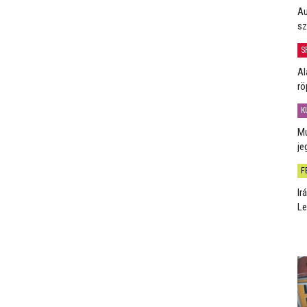
Au
sz
S
Al
rö
K
Mú
je
F
Ir
Le