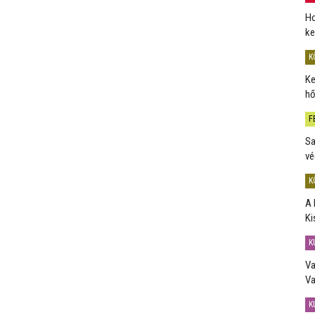
Ho
ke
K
Ke
hő
F
Sa
vé
K
A 
Ki
K
Va
Va
K