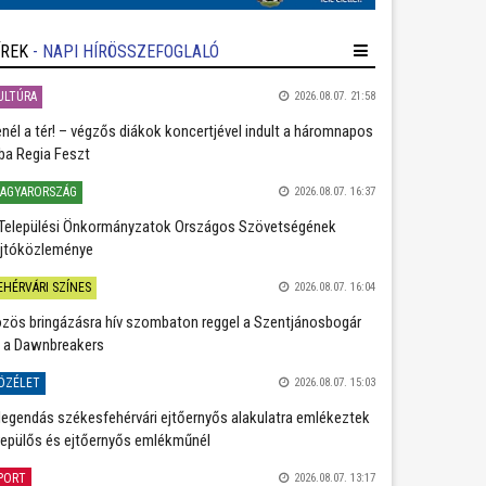
ÍREK
- NAPI HÍRÖSSZEFOGLALÓ
ULTÚRA
2026.08.07. 21:58
nél a tér! – végzős diákok koncertjével indult a háromnapos
ba Regia Feszt
AGYARORSZÁG
2026.08.07. 16:37
Települési Önkormányzatok Országos Szövetségének
jtóközleménye
EHÉRVÁRI SZÍNES
2026.08.07. 16:04
zös bringázásra hív szombaton reggel a Szentjánosbogár
 a Dawnbreakers
ÖZÉLET
2026.08.07. 15:03
legendás székesfehérvári ejtőernyős alakulatra emlékeztek
repülős és ejtőernyős emlékműnél
PORT
2026.08.07. 13:17