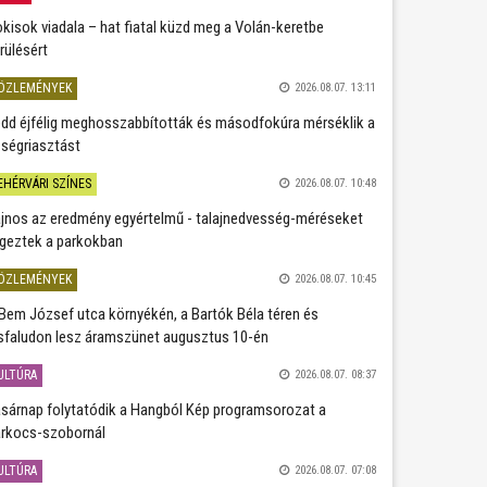
kisok viadala – hat fiatal küzd meg a Volán-keretbe
rülésért
ÖZLEMÉNYEK
2026.08.07. 13:11
dd éjfélig meghosszabbították és másodfokúra mérséklik a
ségriasztást
EHÉRVÁRI SZÍNES
2026.08.07. 10:48
jnos az eredmény egyértelmű - talajnedvesség-méréseket
geztek a parkokban
ÖZLEMÉNYEK
2026.08.07. 10:45
Bem József utca környékén, a Bartók Béla téren és
sfaludon lesz áramszünet augusztus 10-én
ULTÚRA
2026.08.07. 08:37
sárnap folytatódik a Hangból Kép programsorozat a
rkocs-szobornál
ULTÚRA
2026.08.07. 07:08