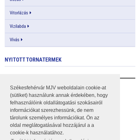
Vitorlázás
Vizilabda
Vívás
NYITOTT TORNATERMEK
RSS
Székesfehérvár MJV weboldalain cookie-at
(sütiket) használunk annak érdekében, hogy
A HONLAP 2017.03.31-I ÁLLAPOTA
felhasználóink oldallátogatási szokásairól
információkat szerezhessünk, de nem
JOGI NYILATKOZAT
tárolunk személyes információkat. Ön az
IMPRESSZUM
oldal meglátogatásával hozzájárul a a
cookie-k használatához.
MÉDIAAJÁNLAT