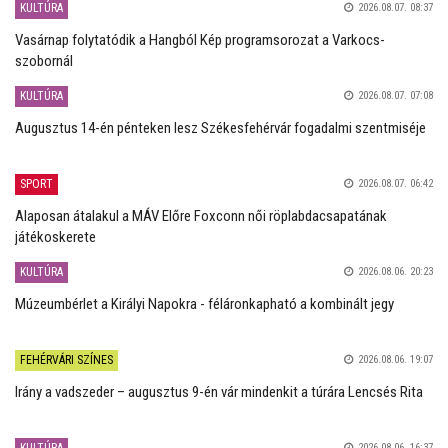
KULTÚRA
2026.08.07. 08:37
Vasárnap folytatódik a Hangból Kép programsorozat a Varkocs-
szobornál
KULTÚRA
2026.08.07. 07:08
Augusztus 14-én pénteken lesz Székesfehérvár fogadalmi szentmiséje
SPORT
2026.08.07. 06:42
Alaposan átalakul a MÁV Előre Foxconn női röplabdacsapatának
játékoskerete
KULTÚRA
2026.08.06. 20:23
Múzeumbérlet a Királyi Napokra - féláronkapható a kombinált jegy
FEHÉRVÁRI SZÍNES
2026.08.06. 19:07
Irány a vadszeder – augusztus 9-én vár mindenkit a túrára Lencsés Rita
KULTÚRA
2026.08.06. 16:37