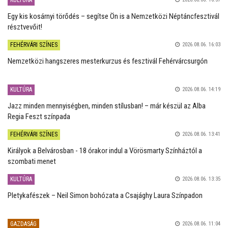
Egy kis kosárnyi törődés – segítse Ön is a Nemzetközi Néptáncfesztivál
résztvevőit!
FEHÉRVÁRI SZÍNES
2026.08.06. 16:03
Nemzetközi hangszeres mesterkurzus és fesztivál Fehérvárcsurgón
KULTÚRA
2026.08.06. 14:19
Jazz minden mennyiségben, minden stílusban! – már készül az Alba
Regia Feszt színpada
FEHÉRVÁRI SZÍNES
2026.08.06. 13:41
Királyok a Belvárosban - 18 órakor indul a Vörösmarty Színháztól a
szombati menet
KULTÚRA
2026.08.06. 13:35
Pletykafészek – Neil Simon bohózata a Csajághy Laura Színpadon
GAZDASÁG
2026.08.06. 11:04