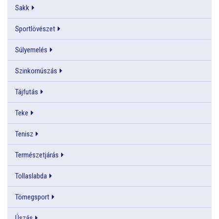
Sakk
Sportlövészet
Súlyemelés
Szinkornúszás
Tájfutás
Teke
Tenisz
Természetjárás
Tollaslabda
Tömegsport
Úszás