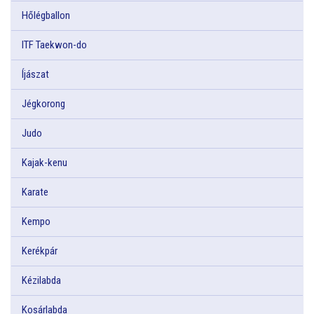
Hőlégballon
ITF Taekwon-do
Íjászat
Jégkorong
Judo
Kajak-kenu
Karate
Kempo
Kerékpár
Kézilabda
Kosárlabda