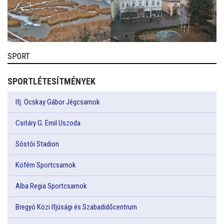
SPORT
SPORTLÉTESÍTMÉNYEK
Ifj. Ocskay Gábor Jégcsarnok
Csitáry G. Emil Uszoda
Sóstói Stadion
Köfém Sportcsarnok
Alba Regia Sportcsarnok
Bregyó Közi Ifjúsági és Szabadidőcentrum