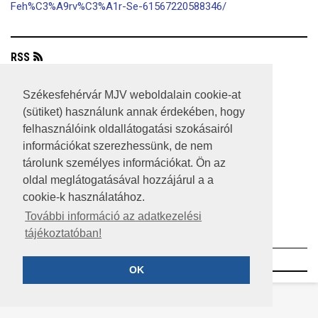
Feh%C3%A9rv%C3%A1r-Se-61567220588346/
RSS
A HONLAP 2017.03.31-I ÁLLAPOTA
Székesfehérvár MJV weboldalain cookie-at
(sütiket) használunk annak érdekében, hogy
JOGI NYILATKOZAT
felhasználóink oldallátogatási szokásairól
IMPRESSZUM
információkat szerezhessünk, de nem
tárolunk személyes információkat. Ön az
MÉDIAAJÁNLAT
oldal meglátogatásával hozzájárul a a
cookie-k használatához.
KÖZÉRDEKŰ ADATOK
További információ az adatkezelési
ADATVÉDELEM
tájékoztatóban!
©2023 SZÉKESFEHÉRVÁR MEGYEI JOGÚ VÁROS
OK