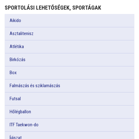
SPORTOLÁSI LEHETŐSÉGEK, SPORTÁGAK
Aikido
Asztalitenisz
Atlétika
Birkózás
Box
Falmászás és sziklamászás
Futsal
Hőlégballon
ITF Taekwon-do
Íjászat