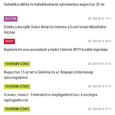
Hulladékszállítás és hulladékudvarok nyitvatartása augusztus 20-án
KULTÚRA
2026.08.10. 10:13
Emlékszoba nyílik Sobor Antal tiszteletére a Szent István Művelődési
Házban
SPORT
2026.08.10. 08:15
Bejelentette visszavonulását a Hydro Fehérvár AV19 korábbi legendája
FEHÉRVÁRI SZÍNES
2026.08.10. 07:56
Augusztus 15-ig tart a Gárdonyi és az Adypapír jótékonysági
tanszergyűjtése
FEHÉRVÁRI SZÍNES
2026.08.10. 07:37
Szevasz, terasz! - Fehérvárról is megfigyelhető lesz a részleges
napfogyatkozás
FEHÉRVÁRI SZÍNES
2026.08.10. 07:10