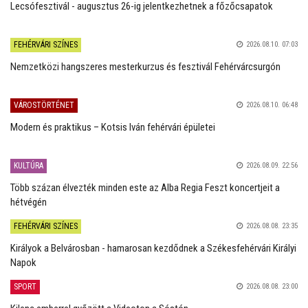
Lecsófesztivál - augusztus 26-ig jelentkezhetnek a főzőcsapatok
FEHÉRVÁRI SZÍNES
2026.08.10. 07:03
Nemzetközi hangszeres mesterkurzus és fesztivál Fehérvárcsurgón
VÁROSTÖRTÉNET
2026.08.10. 06:48
Modern és praktikus – Kotsis Iván fehérvári épületei
KULTÚRA
2026.08.09. 22:56
Több százan élvezték minden este az Alba Regia Feszt koncertjeit a
hétvégén
FEHÉRVÁRI SZÍNES
2026.08.08. 23:35
Királyok a Belvárosban - hamarosan kezdődnek a Székesfehérvári Királyi
Napok
SPORT
2026.08.08. 23:00