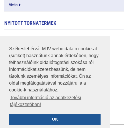
Vívás
NYITOTT TORNATERMEK
RSS
Székesfehérvár MJV weboldalain cookie-at
(sütiket) használunk annak érdekében, hogy
A HONLAP 2017.03.31-I ÁLLAPOTA
felhasználóink oldallátogatási szokásairól
információkat szerezhessünk, de nem
JOGI NYILATKOZAT
tárolunk személyes információkat. Ön az
IMPRESSZUM
oldal meglátogatásával hozzájárul a a
cookie-k használatához.
MÉDIAAJÁNLAT
További információ az adatkezelési
tájékoztatóban!
KÖZÉRDEKŰ ADATOK
ADATVÉDELEM
OK