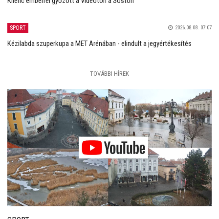
Kilenc emberrel győzött a Videoton a Sóstón
SPORT
2026.08.08. 07:07
Kézilabda szuperkupa a MET Arénában - elindult a jegyértékesítés
TOVÁBBI HÍREK