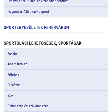
Bregyó Közi Ifjúsági és Szabadidőcentrum
Regionális Atlétikai Központ
SPORTEGYESÜLETEK FEHÉRVÁRON
SPORTOLÁSI LEHETŐSÉGEK, SPORTÁGAK
Aikido
Asztalitenisz
Atlétika
Birkózás
Box
Falmászás és sziklamászás