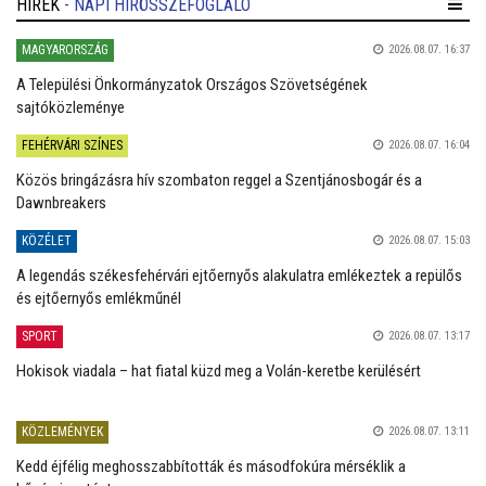
HÍREK
- NAPI HÍRÖSSZEFOGLALÓ
MAGYARORSZÁG
2026.08.07. 16:37
A Települési Önkormányzatok Országos Szövetségének
sajtóközleménye
FEHÉRVÁRI SZÍNES
2026.08.07. 16:04
Közös bringázásra hív szombaton reggel a Szentjánosbogár és a
Dawnbreakers
KÖZÉLET
2026.08.07. 15:03
A legendás székesfehérvári ejtőernyős alakulatra emlékeztek a repülős
és ejtőernyős emlékműnél
SPORT
2026.08.07. 13:17
Hokisok viadala – hat fiatal küzd meg a Volán-keretbe kerülésért
KÖZLEMÉNYEK
2026.08.07. 13:11
Kedd éjfélig meghosszabbították és másodfokúra mérséklik a