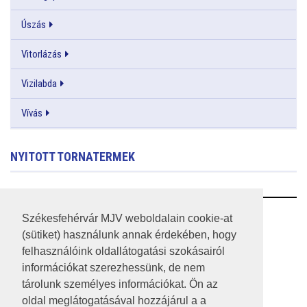
Úszás
Vitorlázás
Vizilabda
Vívás
NYITOTT TORNATERMEK
RSS
Székesfehérvár MJV weboldalain cookie-at
(sütiket) használunk annak érdekében, hogy
A HONLAP 2017.03.31-I ÁLLAPOTA
felhasználóink oldallátogatási szokásairól
információkat szerezhessünk, de nem
JOGI NYILATKOZAT
tárolunk személyes információkat. Ön az
IMPRESSZUM
oldal meglátogatásával hozzájárul a a