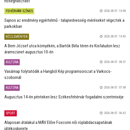
hőségriasztást
FEHÉRVÁRI SZÍNES
2026.08.07. 10:48
Sajnos az eredmény egyértelmű - talajnedvesség-méréseket végeztek a
parkokban
KÖZLEMÉNYEK
2026.08.07. 10:45
A Bem József utca környékén, a Bartók Béla téren és Kisfaludon lesz
áramszünet augusztus 10-én
KULTÚRA
2026.08.07. 08:37
Vasárnap folytatódik a Hangból Kép programsorozat a Varkocs-
szobornál
KULTÚRA
2026.08.07. 07:08
Augusztus 14-én pénteken lesz Székesfehérvár fogadalmi szentmiséje
SPORT
2026.08.07. 06:42
Alaposan átalakul a MÁV Előre Foxconn női röplabdacsapatának
játékoskerete