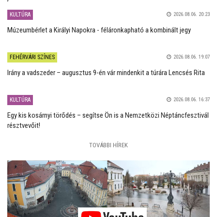
KULTÚRA
2026.08.06. 20:23
Múzeumbérlet a Királyi Napokra - féláronkapható a kombinált jegy
FEHÉRVÁRI SZÍNES
2026.08.06. 19:07
Irány a vadszeder – augusztus 9-én vár mindenkit a túrára Lencsés Rita
KULTÚRA
2026.08.06. 16:37
Egy kis kosárnyi törődés – segítse Ön is a Nemzetközi Néptáncfesztivál
résztvevőit!
TOVÁBBI HÍREK