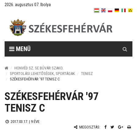
2026. augusztus 07. Ibolya
Keresés
MENÜ
HONVÉD SZ. SE BÚVÁR SZAKO.
SPORTOLÁSI LEHETŐSÉGEK, SPORTÁGAK
TENISZ
SZÉKESFEHÉRVÁR '97 TENISZ C
SZÉKESFEHÉRVÁR '97
TENISZ C
2017.03.17. |
9 ÉVE
MEGOSZTÁS: