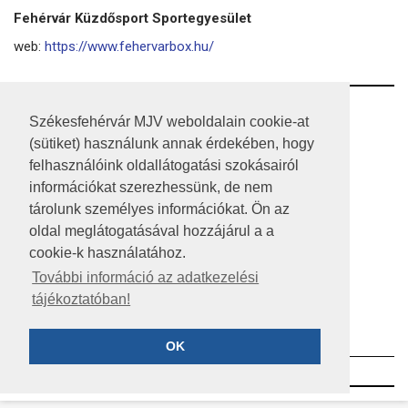
Fehérvár Küzdősport Sportegyesület
web:
https://www.fehervarbox.hu/
RSS
Székesfehérvár MJV weboldalain cookie-at
(sütiket) használunk annak érdekében, hogy
A HONLAP 2017.03.31-I ÁLLAPOTA
felhasználóink oldallátogatási szokásairól
JOGI NYILATKOZAT
információkat szerezhessünk, de nem
tárolunk személyes információkat. Ön az
IMPRESSZUM
oldal meglátogatásával hozzájárul a a
cookie-k használatához.
MÉDIAAJÁNLAT
További információ az adatkezelési
KÖZÉRDEKŰ ADATOK
tájékoztatóban!
ADATVÉDELEM
OK
©2023 SZÉKESFEHÉRVÁR MEGYEI JOGÚ VÁROS