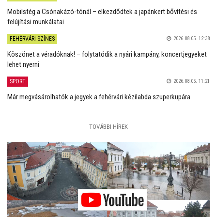
Mobilstég a Csónakázó-tónál – elkezdődtek a japánkert bővítési és
felújítási munkálatai
FEHÉRVÁRI SZÍNES
2026.08.05. 12:38
Köszönet a véradóknak! – folytatódik a nyári kampány, koncertjegyeket
lehet nyerni
SPORT
2026.08.05. 11:21
Már megvásárolhatók a jegyek a fehérvári kézilabda szuperkupára
TOVÁBBI HÍREK