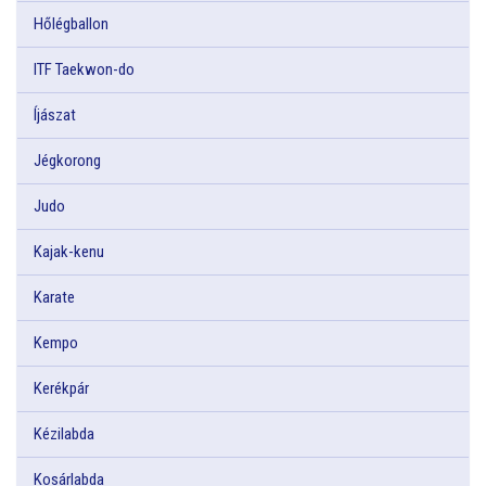
Hőlégballon
ITF Taekwon-do
Íjászat
Jégkorong
Judo
Kajak-kenu
Karate
Kempo
Kerékpár
Kézilabda
Kosárlabda