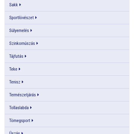
Sakk
Sportlövészet
Súlyemelés
Szinkornúszás
Tájfutás
Teke
Tenisz
Természetjárás
Tollaslabda
Tömegsport
Úszás