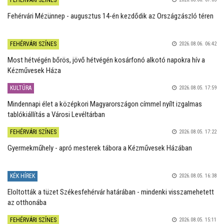
Fehérvári Mézünnep - augusztus 14-én kezdődik az Országzászló téren
FEHÉRVÁRI SZÍNES
2026.08.06. 06:42
Most hétvégén bőrös, jövő hétvégén kosárfonó alkotó napokra hív a
Kézművesek Háza
KULTÚRA
2026.08.05. 17:59
Mindennapi élet a középkori Magyarországon címmel nyílt izgalmas
tablókiállítás a Városi Levéltárban
FEHÉRVÁRI SZÍNES
2026.08.05. 17:22
Gyermekműhely - apró mesterek tábora a Kézművesek Házában
KÉK HÍREK
2026.08.05. 16:38
Eloltották a tüzet Székesfehérvár határában - mindenki visszamehetett
az otthonába
FEHÉRVÁRI SZÍNES
2026.08.05. 15:11