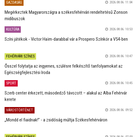
GAZDASÁG
2026.08.06. 11:04
Megérkeztek Magyarországra a székesfehérvári rendeltetésű Zonson
midibuszok
KULTÚRA
2026.08.06. 10:53
Színi játékok - Victor Haïm-darabbal vár a Prospero Színkör a V54-ben
FEHÉRVÁRI SZÍNES
2026.08.06. 10:47
Ősszel folytatja az ingyenes, szülésre felkészítő tanfolyamokat az
Egészségfejlesztési Iroda
SPORT
2026.08.06. 10:45
Szerb center érkezett, másodedző távozott – alakul az Alba Fehérvár
kerete
VÁROSTÖRTÉNET
2026.08.06. 09:52
„Mondd el fiaidnak!” - a zsidóság múltja Székesfehérváron
FEHÉRVÁRI SZÍNES
2026.08.06. 07:03