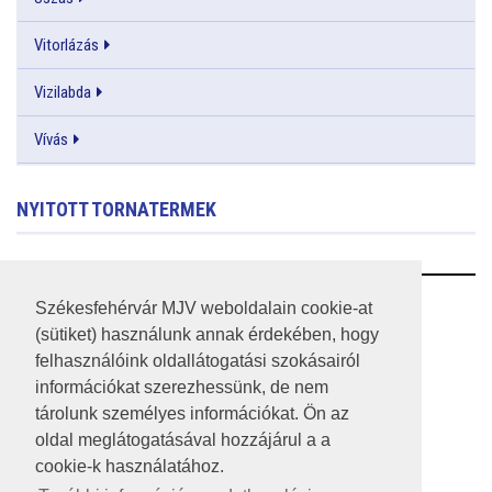
Vitorlázás
Vizilabda
Vívás
NYITOTT TORNATERMEK
RSS
Székesfehérvár MJV weboldalain cookie-at
(sütiket) használunk annak érdekében, hogy
A HONLAP 2017.03.31-I ÁLLAPOTA
felhasználóink oldallátogatási szokásairól
információkat szerezhessünk, de nem
JOGI NYILATKOZAT
tárolunk személyes információkat. Ön az
IMPRESSZUM
oldal meglátogatásával hozzájárul a a
cookie-k használatához.
MÉDIAAJÁNLAT