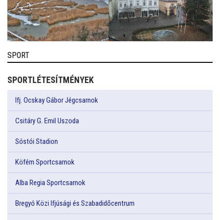
SPORT
SPORTLÉTESÍTMÉNYEK
Ifj. Ocskay Gábor Jégcsarnok
Csitáry G. Emil Uszoda
Sóstói Stadion
Köfém Sportcsarnok
Alba Regia Sportcsarnok
Bregyó Közi Ifjúsági és Szabadidőcentrum