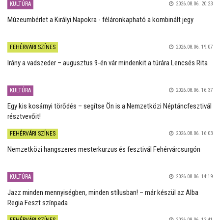
KULTÚRA
2026.08.06. 20:23
Múzeumbérlet a Királyi Napokra - féláronkapható a kombinált jegy
FEHÉRVÁRI SZÍNES
2026.08.06. 19:07
Irány a vadszeder – augusztus 9-én vár mindenkit a túrára Lencsés Rita
KULTÚRA
2026.08.06. 16:37
Egy kis kosárnyi törődés – segítse Ön is a Nemzetközi Néptáncfesztivál
résztvevőit!
FEHÉRVÁRI SZÍNES
2026.08.06. 16:03
Nemzetközi hangszeres mesterkurzus és fesztivál Fehérvárcsurgón
KULTÚRA
2026.08.06. 14:19
Jazz minden mennyiségben, minden stílusban! – már készül az Alba
Regia Feszt színpada
FEHÉRVÁRI SZÍNES
2026.08.06. 13:41