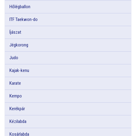
Hőlégballon
ITF Taekwon-do
Íjászat
Jégkorong
Judo
Kajak-kenu
Karate
Kempo
Kerékpár
Kézilabda
Kosárlabda