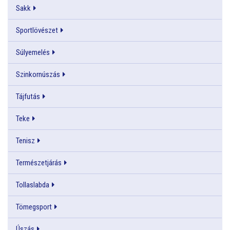
Sakk
Sportlövészet
Súlyemelés
Szinkornúszás
Tájfutás
Teke
Tenisz
Természetjárás
Tollaslabda
Tömegsport
Úszás