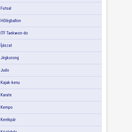
Futsal
Hőlégballon
ITF Taekwon-do
Íjászat
Jégkorong
Judo
Kajak-kenu
Karate
Kempo
Kerékpár