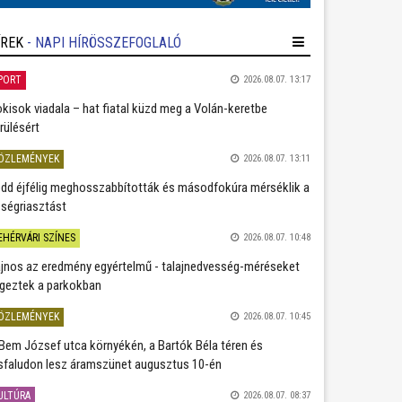
ÍREK
- NAPI HÍRÖSSZEFOGLALÓ
PORT
2026.08.07. 13:17
kisok viadala – hat fiatal küzd meg a Volán-keretbe
rülésért
ÖZLEMÉNYEK
2026.08.07. 13:11
dd éjfélig meghosszabbították és másodfokúra mérséklik a
ségriasztást
EHÉRVÁRI SZÍNES
2026.08.07. 10:48
jnos az eredmény egyértelmű - talajnedvesség-méréseket
geztek a parkokban
ÖZLEMÉNYEK
2026.08.07. 10:45
Bem József utca környékén, a Bartók Béla téren és
sfaludon lesz áramszünet augusztus 10-én
ULTÚRA
2026.08.07. 08:37