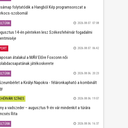
sárnap folytatódik a Hangból Kép programsorozat a
rkocs-szobornál
ULTÚRA
2026.08.07. 07:08
gusztus 14-én pénteken lesz Székesfehérvár fogadalmi
entmiséje
PORT
2026.08.07. 06:42
aposan átalakul a MÁV Előre Foxconn női
plabdacsapatának játékoskerete
ULTÚRA
2026.08.06. 20:23
zeumbérlet a Királyi Napokra - féláronkapható a kombinált
gy
EHÉRVÁRI SZÍNES
2026.08.06. 19:07
ány a vadszeder – augusztus 9-én vár mindenkit a túrára
ncsés Rita
ULTÚRA
2026.08.06. 16:37