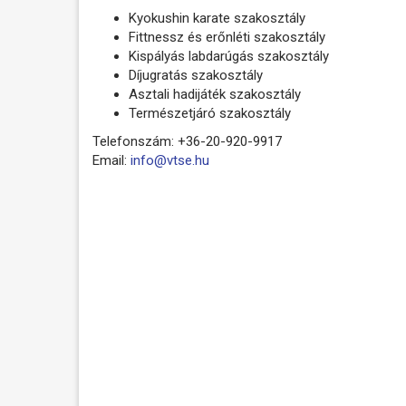
Kyokushin karate szakosztály
Fittnessz és erőnléti szakosztály
Kispályás labdarúgás szakosztály
Díjugratás szakosztály
Asztali hadijáték szakosztály
Természetjáró szakosztály
Telefonszám: +36-20-920-9917
Email:
info@vtse.hu