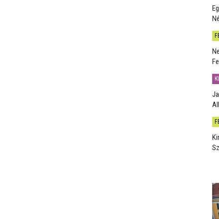
Eg
Né
F
Ne
Fe
K
Ja
Al
F
Ki
Sz