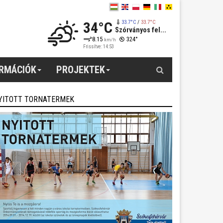
34°C
33.7°C
/
33.7°C
Szórványos fel...
8.15
324°
km/h
Frissítve: 14:53
Keresés
ORMÁCIÓK
PROJEKTEK
YITOTT TORNATERMEK