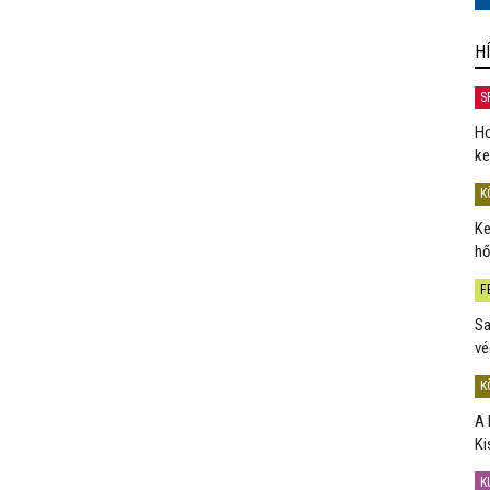
H
S
Ho
ke
K
Ke
hő
F
Sa
vé
K
A 
Ki
K