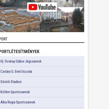
PORT
PORTLÉTESÍTMÉNYEK
Ifj. Ocskay Gábor Jégcsarnok
Csitáry G. Emil Uszoda
Sóstói Stadion
Köfém Sportcsarnok
Alba Regia Sportcsarnok