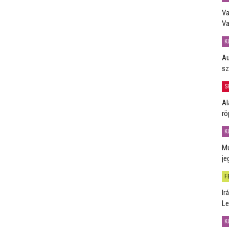
Va
Va
K
Au
sz
S
Al
rö
K
Mú
je
F
Ir
Le
K