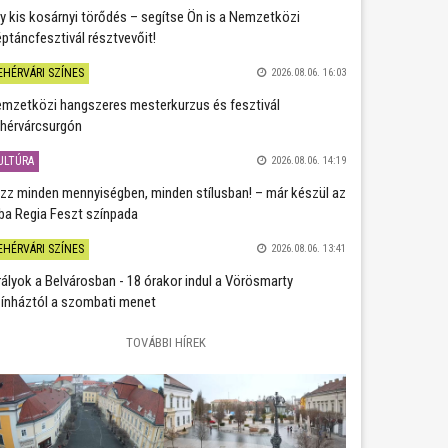
y kis kosárnyi törődés – segítse Ön is a Nemzetközi
ptáncfesztivál résztvevőit!
EHÉRVÁRI SZÍNES
2026.08.06. 16:03
mzetközi hangszeres mesterkurzus és fesztivál
hérvárcsurgón
ULTÚRA
2026.08.06. 14:19
zz minden mennyiségben, minden stílusban! – már készül az
ba Regia Feszt színpada
EHÉRVÁRI SZÍNES
2026.08.06. 13:41
rályok a Belvárosban - 18 órakor indul a Vörösmarty
ínháztól a szombati menet
TOVÁBBI HÍREK