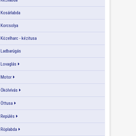
Kézilabda
Kosárlabda
Korcsolya
Közelharc - kézitusa
Ladbarúgás
Lovaglás
Motor
Ökölvívás
Öttusa
Repülés
Röplabda