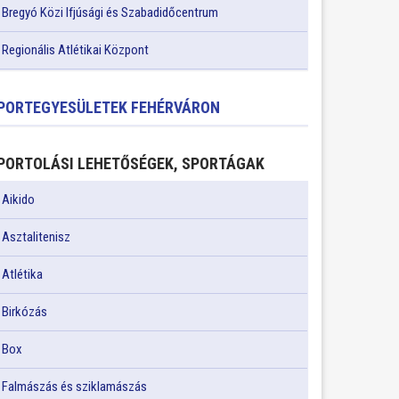
Bregyó Közi Ifjúsági és Szabadidőcentrum
Regionális Atlétikai Központ
PORTEGYESÜLETEK FEHÉRVÁRON
PORTOLÁSI LEHETŐSÉGEK, SPORTÁGAK
Aikido
Asztalitenisz
Atlétika
Birkózás
Box
Falmászás és sziklamászás