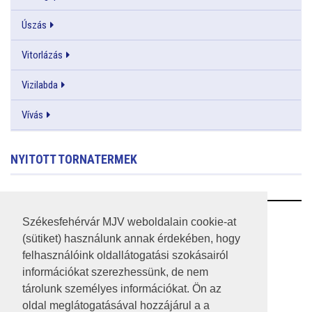
Úszás
Vitorlázás
Vizilabda
Vívás
NYITOTT TORNATERMEK
RSS
Székesfehérvár MJV weboldalain cookie-at
(sütiket) használunk annak érdekében, hogy
A HONLAP 2017.03.31-I ÁLLAPOTA
felhasználóink oldallátogatási szokásairól
információkat szerezhessünk, de nem
JOGI NYILATKOZAT
tárolunk személyes információkat. Ön az
IMPRESSZUM
oldal meglátogatásával hozzájárul a a