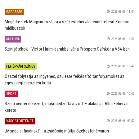
GAZDASÁG
2026.08.06. 11:04
Megérkeztek Magyarországra a székesfehérvári rendeltetésű Zonson
midibuszok
KULTÚRA
2026.08.06. 10:53
Színi játékok - Victor Haïm-darabbal vár a Prospero Színkör a V54-ben
FEHÉRVÁRI SZÍNES
2026.08.06. 10:47
Ősszel folytatja az ingyenes, szülésre felkészítő tanfolyamokat az
Egészségfejlesztési Iroda
SPORT
2026.08.06. 10:45
Szerb center érkezett, másodedző távozott – alakul az Alba Fehérvár
kerete
VÁROSTÖRTÉNET
2026.08.06. 09:52
„Mondd el fiaidnak!” - a zsidóság múltja Székesfehérváron