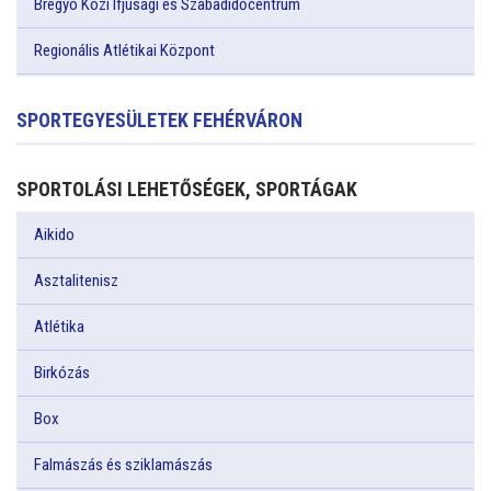
Bregyó Közi Ifjúsági és Szabadidőcentrum
Regionális Atlétikai Központ
SPORTEGYESÜLETEK FEHÉRVÁRON
SPORTOLÁSI LEHETŐSÉGEK, SPORTÁGAK
Aikido
Asztalitenisz
Atlétika
Birkózás
Box
Falmászás és sziklamászás