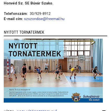
Honvéd Sz. SE Búvár Szako.
Telefonszám:
30/929-8912
E-mail cím:
szszondise@freemail.hu
NYITOTT TORNATERMEK