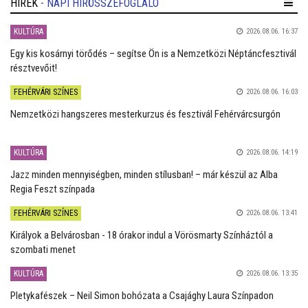
HÍREK
- NAPI HÍRÖSSZEFOGLALÓ
KULTÚRA
2026.08.06. 16:37
Egy kis kosárnyi törődés – segítse Ön is a Nemzetközi Néptáncfesztivál
résztvevőit!
FEHÉRVÁRI SZÍNES
2026.08.06. 16:03
Nemzetközi hangszeres mesterkurzus és fesztivál Fehérvárcsurgón
KULTÚRA
2026.08.06. 14:19
Jazz minden mennyiségben, minden stílusban! – már készül az Alba
Regia Feszt színpada
FEHÉRVÁRI SZÍNES
2026.08.06. 13:41
Királyok a Belvárosban - 18 órakor indul a Vörösmarty Színháztól a
szombati menet
KULTÚRA
2026.08.06. 13:35
Pletykafészek – Neil Simon bohózata a Csajághy Laura Színpadon