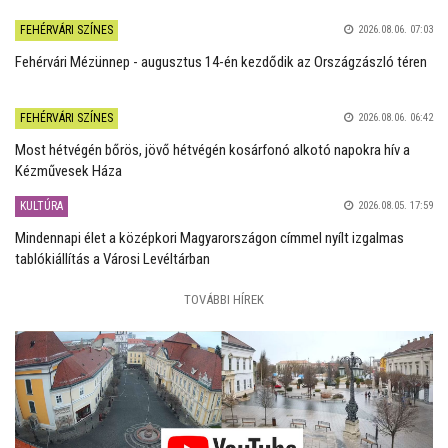
FEHÉRVÁRI SZÍNES
2026.08.06. 07:03
Fehérvári Mézünnep - augusztus 14-én kezdődik az Országzászló téren
FEHÉRVÁRI SZÍNES
2026.08.06. 06:42
Most hétvégén bőrös, jövő hétvégén kosárfonó alkotó napokra hív a
Kézművesek Háza
KULTÚRA
2026.08.05. 17:59
Mindennapi élet a középkori Magyarországon címmel nyílt izgalmas
tablókiállítás a Városi Levéltárban
TOVÁBBI HÍREK