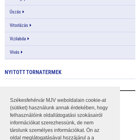
Úszás
Vitorlázás
Vizilabda
Vívás
NYITOTT TORNATERMEK
RSS
Székesfehérvár MJV weboldalain cookie-at
(sütiket) használunk annak érdekében, hogy
A HONLAP 2017.03.31-I ÁLLAPOTA
felhasználóink oldallátogatási szokásairól
információkat szerezhessünk, de nem
JOGI NYILATKOZAT
tárolunk személyes információkat. Ön az
IMPRESSZUM
oldal meglátogatásával hozzájárul a a