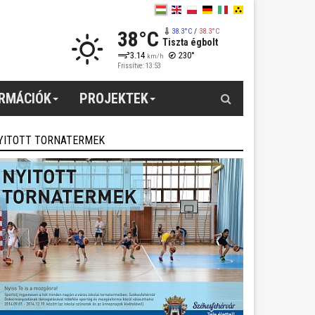
38°C
38.3°C
/
38.3°C
Tiszta égbolt
3.14
230°
km/h
Frissítve: 13:53
Keresés
ORMÁCIÓK
PROJEKTEK
YITOTT TORNATERMEK