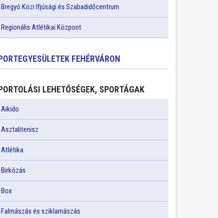
Bregyó Közi Ifjúsági és Szabadidőcentrum
Regionális Atlétikai Központ
PORTEGYESÜLETEK FEHÉRVÁRON
PORTOLÁSI LEHETŐSÉGEK, SPORTÁGAK
Aikido
Asztalitenisz
Atlétika
Birkózás
Box
Falmászás és sziklamászás