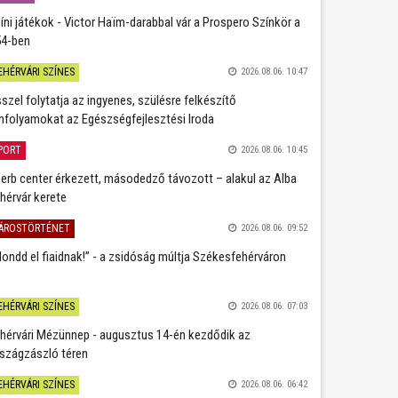
íni játékok - Victor Haïm-darabbal vár a Prospero Színkör a
4-ben
EHÉRVÁRI SZÍNES
2026.08.06. 10:47
szel folytatja az ingyenes, szülésre felkészítő
nfolyamokat az Egészségfejlesztési Iroda
PORT
2026.08.06. 10:45
erb center érkezett, másodedző távozott – alakul az Alba
hérvár kerete
ÁROSTÖRTÉNET
2026.08.06. 09:52
ondd el fiaidnak!” - a zsidóság múltja Székesfehérváron
EHÉRVÁRI SZÍNES
2026.08.06. 07:03
hérvári Mézünnep - augusztus 14-én kezdődik az
szágzászló téren
EHÉRVÁRI SZÍNES
2026.08.06. 06:42