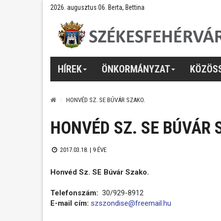
2026. augusztus 06. Berta, Bettina
HÍREK
ÖNKORMÁNYZAT
KÖZÖS
HONVÉD SZ. SE BÚVÁR SZAKO.
HONVÉD SZ. SE BÚVÁR 
2017.03.18. |
9 ÉVE
Honvéd Sz. SE Búvár Szako.
Telefonszám:
30/929-8912
E-mail cím:
szszondise@freemail.hu