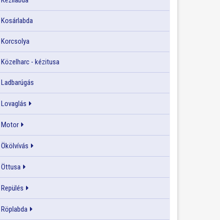
Kézilabda
Kosárlabda
Korcsolya
Közelharc - kézitusa
Ladbarúgás
Lovaglás
Motor
Ökölvívás
Öttusa
Repülés
Röplabda