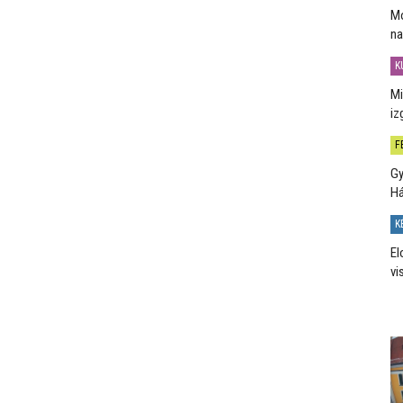
Mo
na
K
Mi
iz
F
Gy
H
K
El
vi