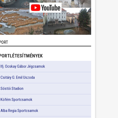
PORT
PORTLÉTESÍTMÉNYEK
Ifj. Ocskay Gábor Jégcsarnok
Csitáry G. Emil Uszoda
Sóstói Stadion
Köfém Sportcsarnok
Alba Regia Sportcsarnok