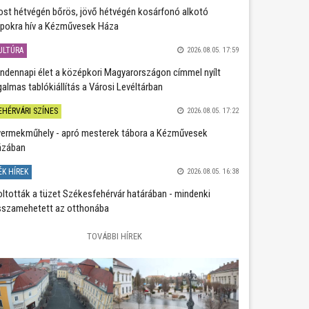
st hétvégén bőrös, jövő hétvégén kosárfonó alkotó
pokra hív a Kézművesek Háza
ULTÚRA
2026.08.05. 17:59
ndennapi élet a középkori Magyarországon címmel nyílt
galmas tablókiállítás a Városi Levéltárban
EHÉRVÁRI SZÍNES
2026.08.05. 17:22
ermekműhely - apró mesterek tábora a Kézművesek
ázában
ÉK HÍREK
2026.08.05. 16:38
oltották a tüzet Székesfehérvár határában - mindenki
sszamehetett az otthonába
TOVÁBBI HÍREK