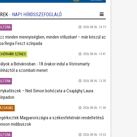
ÍREK
- NAPI HÍRÖSSZEFOGLALÓ
ULTÚRA
2026.08.06. 14:19
zz minden mennyiségben, minden stílusban! – már készül az
ba Regia Feszt színpada
EHÉRVÁRI SZÍNES
2026.08.06. 13:41
rályok a Belvárosban - 18 órakor indul a Vörösmarty
ínháztól a szombati menet
ULTÚRA
2026.08.06. 13:35
etykafészek – Neil Simon bohózata a Csajághy Laura
ínpadon
AZDASÁG
2026.08.06. 11:04
gérkeztek Magyarországra a székesfehérvári rendeltetésű
nson midibuszok
ULTÚRA
2026.08.06. 10:53