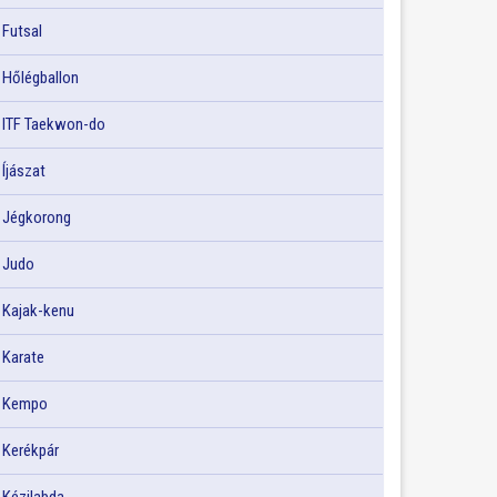
Futsal
Hőlégballon
ITF Taekwon-do
Íjászat
Jégkorong
Judo
Kajak-kenu
Karate
Kempo
Kerékpár