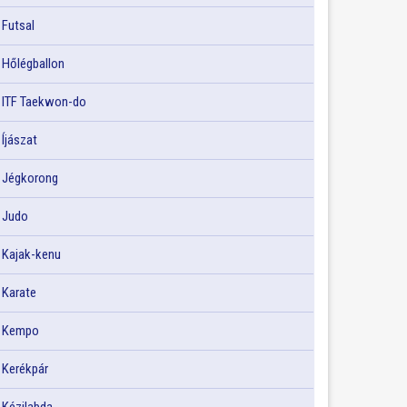
Futsal
Hőlégballon
ITF Taekwon-do
Íjászat
Jégkorong
Judo
Kajak-kenu
Karate
Kempo
Kerékpár