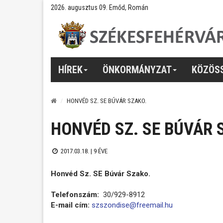
2026. augusztus 09. Emőd, Román
HÍREK
ÖNKORMÁNYZAT
KÖZÖS
HONVÉD SZ. SE BÚVÁR SZAKO.
HONVÉD SZ. SE BÚVÁR 
2017.03.18. |
9 ÉVE
Honvéd Sz. SE Búvár Szako.
Telefonszám:
30/929-8912
E-mail cím:
szszondise@freemail.hu