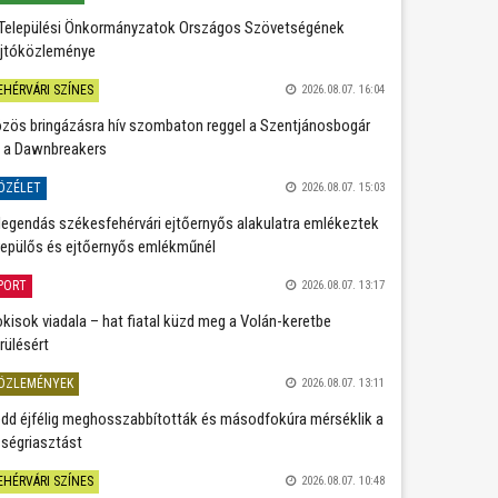
Települési Önkormányzatok Országos Szövetségének
jtóközleménye
EHÉRVÁRI SZÍNES
2026.08.07. 16:04
zös bringázásra hív szombaton reggel a Szentjánosbogár
 a Dawnbreakers
ÖZÉLET
2026.08.07. 15:03
legendás székesfehérvári ejtőernyős alakulatra emlékeztek
repülős és ejtőernyős emlékműnél
PORT
2026.08.07. 13:17
kisok viadala – hat fiatal küzd meg a Volán-keretbe
rülésért
ÖZLEMÉNYEK
2026.08.07. 13:11
dd éjfélig meghosszabbították és másodfokúra mérséklik a
ségriasztást
EHÉRVÁRI SZÍNES
2026.08.07. 10:48