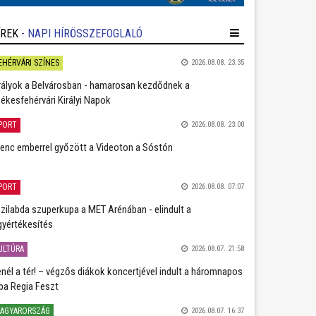
ÍREK
- NAPI HÍRÖSSZEFOGLALÓ
EHÉRVÁRI SZÍNES
2026.08.08. 23:35
rályok a Belvárosban - hamarosan kezdődnek a
ékesfehérvári Királyi Napok
PORT
2026.08.08. 23:00
lenc emberrel győzött a Videoton a Sóstón
PORT
2026.08.08. 07:07
zilabda szuperkupa a MET Arénában - elindult a
gyértékesítés
ULTÚRA
2026.08.07. 21:58
nél a tér! – végzős diákok koncertjével indult a háromnapos
ba Regia Feszt
AGYARORSZÁG
2026.08.07. 16:37