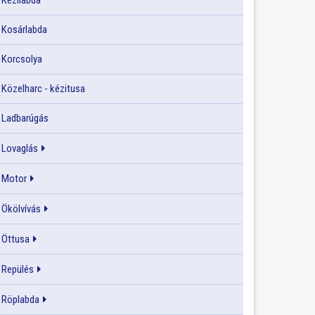
Kézilabda
Kosárlabda
Korcsolya
Közelharc - kézitusa
Ladbarúgás
Lovaglás
Motor
Ökölvívás
Öttusa
Repülés
Röplabda