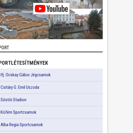
PORT
PORTLÉTESÍTMÉNYEK
Ifj. Ocskay Gábor Jégcsarnok
Csitáry G. Emil Uszoda
Sóstói Stadion
Köfém Sportcsarnok
Alba Regia Sportcsarnok