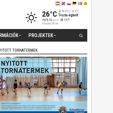
26°C
25.9°C
/
25.9°C
Tiszta égbolt
3.13
117°
km/h
Frissítve: 09:54
Keresés
ORMÁCIÓK
PROJEKTEK
YITOTT TORNATERMEK