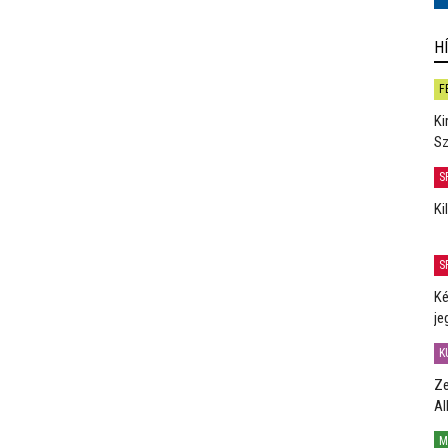
H
F
Ki
Sz
S
Ki
S
Ké
je
K
Ze
Al
M