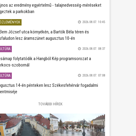
jnos az eredmény egyértelmű - talajnedvesség-méréseket
geztek a parkokban
ÖZLEMÉNYEK
2026.08.07. 10:45
Bem József utca környékén, a Bartók Béla téren és
sfaludon lesz áramszünet augusztus 10-én
ULTÚRA
2026.08.07. 08:37
sárnap folytatódik a Hangból Kép programsorozat a
rkocs-szobornál
ULTÚRA
2026.08.07. 07:08
gusztus 14-én pénteken lesz Székesfehérvár fogadalmi
entmiséje
TOVÁBBI HÍREK