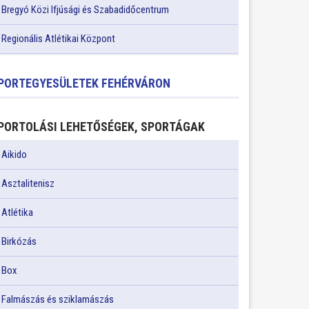
Bregyó Közi Ifjúsági és Szabadidőcentrum
Regionális Atlétikai Központ
PORTEGYESÜLETEK FEHÉRVÁRON
PORTOLÁSI LEHETŐSÉGEK, SPORTÁGAK
Aikido
Asztalitenisz
Atlétika
Birkózás
Box
Falmászás és sziklamászás