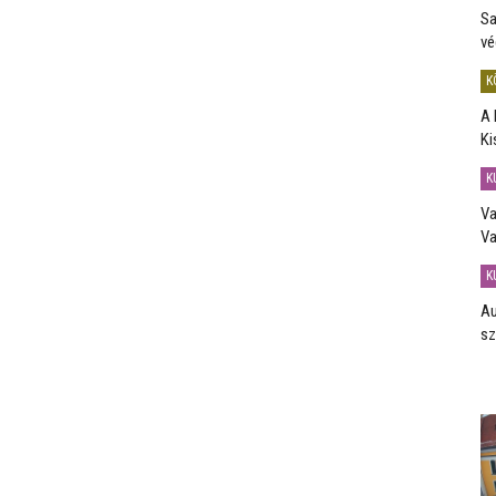
Sa
vé
K
A 
Ki
K
Va
Va
K
Au
sz