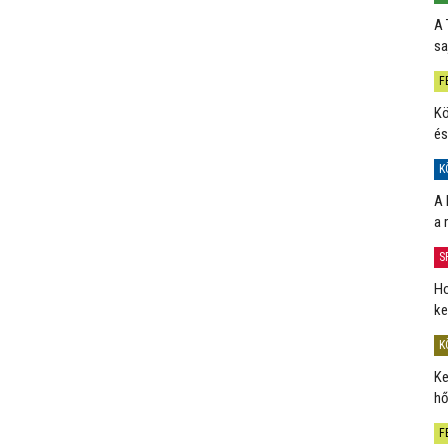
A 
sa
F
Kö
és
K
A 
a 
S
Ho
ke
K
Ke
hő
F