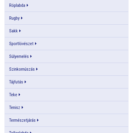
Röplabda
Rugby
Sakk
Sportlövészet
Súlyemelés
Szinkornúszás
Tájfutás
Teke
Tenisz
Természetjárás
Tollaslabda