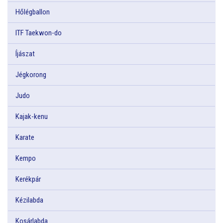
Hőlégballon
ITF Taekwon-do
Íjászat
Jégkorong
Judo
Kajak-kenu
Karate
Kempo
Kerékpár
Kézilabda
Kosárlabda