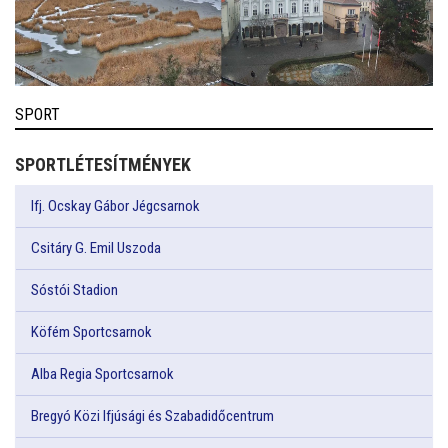
SPORT
SPORTLÉTESÍTMÉNYEK
Ifj. Ocskay Gábor Jégcsarnok
Csitáry G. Emil Uszoda
Sóstói Stadion
Köfém Sportcsarnok
Alba Regia Sportcsarnok
Bregyó Közi Ifjúsági és Szabadidőcentrum