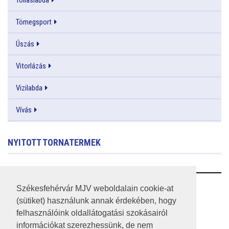
Tömegsport
Úszás
Vitorlázás
Vizilabda
Vívás
NYITOTT TORNATERMEK
RSS
Székesfehérvár MJV weboldalain cookie-at
(sütiket) használunk annak érdekében, hogy
A HONLAP 2017.03.31-I ÁLLAPOTA
felhasználóink oldallátogatási szokásairól
információkat szerezhessünk, de nem
JOGI NYILATKOZAT