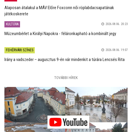
Alaposan átalakul a MÁV Előre Foxconn női röplabdacsapatának
játékoskerete
KULTÚRA
2026.08.06. 20:23
Múzeumbérlet a Királyi Napokra - féláronkapható a kombinált jegy
FEHÉRVÁRI SZÍNES
2026.08.06. 19:07
Irány a vadszeder – augusztus 9-én vár mindenkit a túrára Lencsés Rita
TOVÁBBI HÍREK