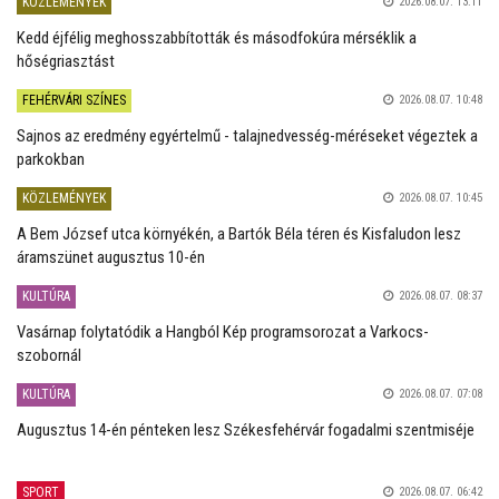
KÖZLEMÉNYEK
2026.08.07. 13:11
Kedd éjfélig meghosszabbították és másodfokúra mérséklik a
hőségriasztást
FEHÉRVÁRI SZÍNES
2026.08.07. 10:48
Sajnos az eredmény egyértelmű - talajnedvesség-méréseket végeztek a
parkokban
KÖZLEMÉNYEK
2026.08.07. 10:45
A Bem József utca környékén, a Bartók Béla téren és Kisfaludon lesz
áramszünet augusztus 10-én
KULTÚRA
2026.08.07. 08:37
Vasárnap folytatódik a Hangból Kép programsorozat a Varkocs-
szobornál
KULTÚRA
2026.08.07. 07:08
Augusztus 14-én pénteken lesz Székesfehérvár fogadalmi szentmiséje
SPORT
2026.08.07. 06:42