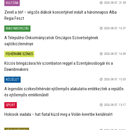
KULTÚRA
2026.08.07. 21:58
Zenél a tér! – végzős diákok koncertjével indult a háromnapos Alba
Regia Feszt
MAGYARORSZÁG
2026.08.07. 16:37
A Települési Önkormányzatok Országos Szövetségének
sajtóközleménye
FEHÉRVÁRI SZÍNES
2026.08.07. 16:04
Közös bringázásra hív szombaton reggel a Szentjánosbogár és a
Dawnbreakers
KÖZÉLET
2026.08.07. 15:03
A legendás székesfehérvári ejtőernyős alakulatra emlékeztek a repülős
és ejtőernyős emlékműnél
SPORT
2026.08.07. 13:17
Hokisok viadala – hat fiatal küzd meg a Volán-keretbe kerülésért